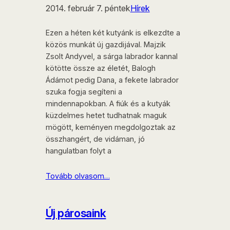
2014. február 7. péntek
Hírek
Ezen a héten két kutyánk is elkezdte a
közös munkát új gazdijával. Majzik
Zsolt Andyvel, a sárga labrador kannal
kötötte össze az életét, Balogh
Ádámot pedig Dana, a fekete labrador
szuka fogja segíteni a
mindennapokban. A fiúk és a kutyák
küzdelmes hetet tudhatnak maguk
mögött, keményen megdolgoztak az
összhangért, de vidáman, jó
hangulatban folyt a
Tovább olvasom…
Új párosaink