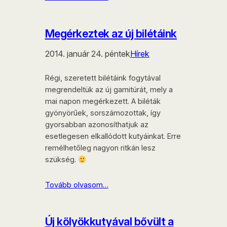
Megérkeztek az új bilétáink
2014. január 24. péntek
Hírek
Régi, szeretett bilétáink fogytával
megrendeltük az új garnitúrát, mely a
mai napon megérkezett. A biléták
gyönyörűek, sorszámozottak, így
gyorsabban azonosíthatjuk az
esetlegesen elkallódott kutyáinkat. Erre
remélhetőleg nagyon ritkán lesz
szükség.
Tovább olvasom…
Új kölyökkutyával bővült a