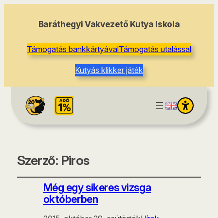
Baráthegyi Vakvezető Kutya Iskola
Támogatás bankkártyával
Támogatás utalással
Kutyás klikker játék
Szerző:
Piros
Még egy sikeres vizsga
októberben