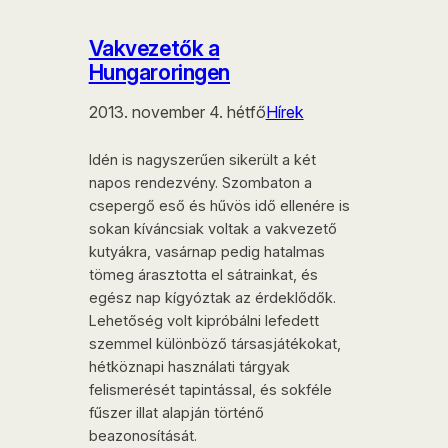
Vakvezetők a
Hungaroringen
2013. november 4. hétfő
Hírek
Idén is nagyszerűen sikerült a két
napos rendezvény. Szombaton a
csepergő eső és hűvös idő ellenére is
sokan kíváncsiak voltak a vakvezető
kutyákra, vasárnap pedig hatalmas
tömeg árasztotta el sátrainkat, és
egész nap kígyóztak az érdeklődők.
Lehetőség volt kipróbálni lefedett
szemmel különböző társasjátékokat,
hétköznapi használati tárgyak
felismerését tapintással, és sokféle
fűszer illat alapján történő
beazonosítását.