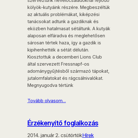
szerveztünk nevelőcsaládoknál fejlődő
kölyök-kutyáink részére. Megbeszéltük
az aktuális problémákat, kiképzési
tanácsokat adtunk a gazdiknak és
eközben hatalmasat sétáltunk. A kutyák
alaposan elfáradva és meglehetősen
sárosan tértek haza, így a gazdik is
kipihenhették a sétát délután.
Kiosztottuk a decemberi Lions Club
által szervezett Fressnapf-os
adománygyűjtésből származó tápokat,
jutalomfalatokat és rágcsálnivalókat.
Megnyugodva tértünk
Tovább olvasom…
Érzékenyítő foglalkozás
2014. január 2. csütörtök
Hírek