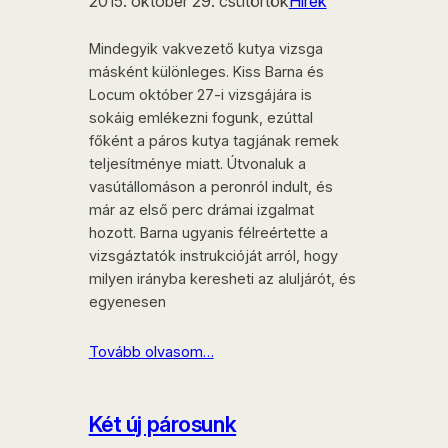
2015. október 29. csütörtök
Hírek
Mindegyik vakvezető kutya vizsga
másként különleges. Kiss Barna és
Locum október 27-i vizsgájára is
sokáig emlékezni fogunk, ezúttal
főként a páros kutya tagjának remek
teljesítménye miatt. Útvonaluk a
vasútállomáson a peronról indult, és
már az első perc drámai izgalmat
hozott. Barna ugyanis félreértette a
vizsgáztatók instrukcióját arról, hogy
milyen irányba keresheti az aluljárót, és
egyenesen
Tovább olvasom…
Két új párosunk