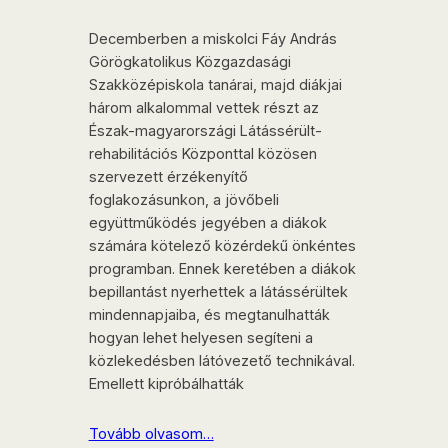
Decemberben a miskolci Fáy András
Görögkatolikus Közgazdasági
Szakközépiskola tanárai, majd diákjai
három alkalommal vettek részt az
Észak-magyarországi Látássérült-
rehabilitációs Központtal közösen
szervezett érzékenyítő
foglakozásunkon, a jövőbeli
együttműködés jegyében a diákok
számára kötelező közérdekű önkéntes
programban. Ennek keretében a diákok
bepillantást nyerhettek a látássérültek
mindennapjaiba, és megtanulhatták
hogyan lehet helyesen segíteni a
közlekedésben látóvezető technikával.
Emellett kipróbálhatták
Tovább olvasom…