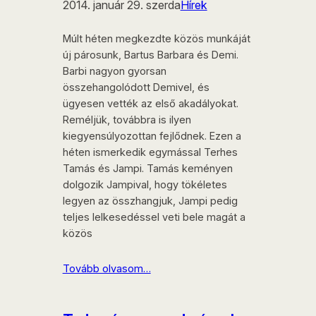
2014. január 29. szerda
Hírek
Múlt héten megkezdte közös munkáját
új párosunk, Bartus Barbara és Demi.
Barbi nagyon gyorsan
összehangolódott Demivel, és
ügyesen vették az első akadályokat.
Reméljük, továbbra is ilyen
kiegyensúlyozottan fejlődnek. Ezen a
héten ismerkedik egymással Terhes
Tamás és Jampi. Tamás keményen
dolgozik Jampival, hogy tökéletes
legyen az összhangjuk, Jampi pedig
teljes lelkesedéssel veti bele magát a
közös
Tovább olvasom…