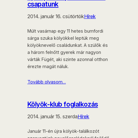
csapatunk
2014. január 16. csütörtök
Hírek
Múlt vasárnap egy 11 hetes bumfordi
sárga szuka kölyökkel leptük meg
kölyöknevelő családunkat. A szülők és
a három felnőtt gyerek már nagyon
várták Fügét, aki szinte azonnal otthon
érezte magát náluk.
Tovább olvasom…
Kölyök-klub foglalkozás
2014. január 15. szerda
Hírek
Január 11-én újra kölyök-találkozót