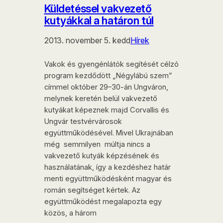
Küldetéssel vakvezető
kutyákkal a határon túl
2013. november 5. kedd
Hírek
Vakok és gyengénlátók segítését célzó
program kezdődött „Négylábú szem”
címmel október 29–30-án Ungváron,
melynek keretén belül vakvezető
kutyákat képeznek majd Corvallis és
Ungvár testvérvárosok
együttműködésével. Mivel Ukrajnában
még semmilyen múltja nincs a
vakvezető kutyák képzésének és
használatának, így a kezdéshez határ
menti együttműködésként magyar és
román segítséget kértek. Az
együttműködést megalapozta egy
közös, a három