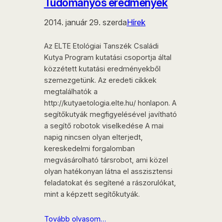
Tudományos eredmények
2014. január 29. szerda
Hírek
Az ELTE Etológiai Tanszék Családi
Kutya Program kutatási csoportja által
közzétett kutatási eredményekből
szemezgetünk. Az eredeti cikkek
megtalálhatók a
http://kutyaetologia.elte.hu/ honlapon. A
segítőkutyák megfigyelésével javítható
a segítő robotok viselkedése A mai
napig nincsen olyan elterjedt,
kereskedelmi forgalomban
megvásárolható társrobot, ami közel
olyan hatékonyan látna el asszisztensi
feladatokat és segítené a rászorulókat,
mint a képzett segítőkutyák.
Tovább olvasom…