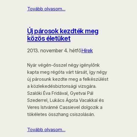
Tovább olvasom…
Új párosok kezdték meg
közös életüket
2013. november 4. hétfő
Hírek
Nyár végén-ősszel négy igénylőnk
kapta meg régóta várt társát, így négy
új párosunk kezdte meg a felkészülést
a közlekedésbiztonsági vizsgára.
Szalóki Éva Fridával, Gyetvai Pál
Szederrel, Lukács Ágota Vacakkal és
Veres Istvánné Cassievel dolgozik a
tökéletes összhang csiszolásán.
Tovább olvasom…