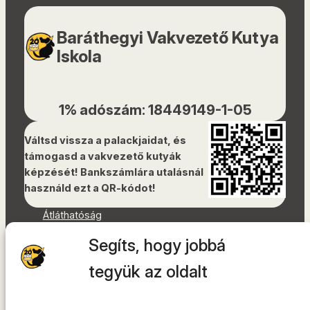
Baráthegyi Vakvezető Kutya
Iskola
1% adószám: 18449149-1-05
Váltsd vissza a palackjaidat, és
támogasd a vakvezető kutyák
képzését! Bankszámlára utalásnál
használd ezt a QR-kódot!
Átláthatóság
Dokumentumok
Segíts, hogy jobbá
Akadálymentességi nyilatkozat
Oldaltérkép
tegyük az oldalt
Facebook