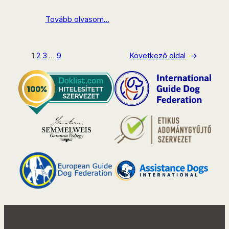
Tovább olvasom…
1
2
3
…
9
Következő oldal
→