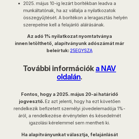
2025. május 10-ig lezárt borítékban leadva a
munkáltatónak, ha az vállalja a nyilatkozatok
összegyűjtését. A borítékon a leragasztás helyén
szerepelnie kell a felajánló aláírásának.
Az adó 1% nyilatkozat nyomtatványa
innen letölthető, alapítványunk adószámát már
beleírtuk:
25EGYSZA
További információk
a NAV
oldalán
.
Fontos, hogy a 2025. május 20-ai határidő
jogvesztő.
Ez azt jelenti, hogy ha ezt követően
rendelkezik befizetett személyi jövedelemadója 1%-
áról, a rendelkezése érvénytelen és késedelmét
igazolási kérelemmel sem mentheti ki.
Ha alapítványunkat választja, felajánlását