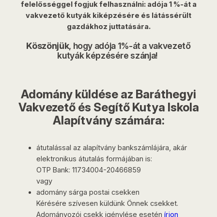
felelősséggel fogjuk felhasználni: adója 1 %-át a
vakvezető kutyák kiképzésére és látássérült
gazdákhoz juttatására.
Köszönjük
, hogy adója 1%-át a vakvezető
kutyák képzésére szánja!
Adomány küldése az Baráthegyi
Vakvezető és Segítő Kutya Iskola
Alapítvány számára:
átutalással az alapítvány bankszámlájára, akár
elektronikus átutalás formájában is:
OTP Bank: 11734004-20466859
vagy
adomány sárga postai csekken
Kérésére szívesen küldünk Önnek csekket.
Adományozói csekk igénylése esetén
írjon