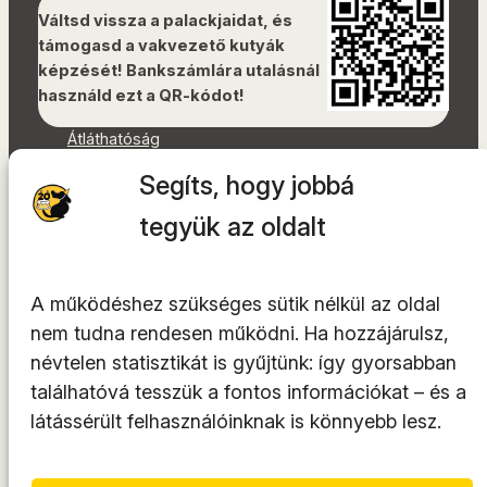
Váltsd vissza a palackjaidat, és
támogasd a vakvezető kutyák
képzését! Bankszámlára utalásnál
használd ezt a QR-kódot!
Átláthatóság
Dokumentumok
Segíts, hogy jobbá
Akadálymentességi nyilatkozat
Oldaltérkép
tegyük az oldalt
Facebook
Instagram
A működéshez szükséges sütik nélkül az oldal
YouTube
nem tudna rendesen működni. Ha hozzájárulsz,
LinkedIn
névtelen statisztikát is gyűjtünk: így gyorsabban
TikTok
találhatóvá tesszük a fontos információkat – és a
látássérült felhasználóinknak is könnyebb lesz.