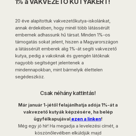
1% a VAKVEZETŐ KUTYÁKÉRT!
20 éve alapítottuk vakvezetőkutya-iskolánkat,
annak érdekében, hogy minél több látássérült
embernek adhassunk hű társat. Minden 1%-os
támogatás sokat jelent, hiszen a Magyarországon
a látássérült emberek alig 1%-át segíti vakvezető
kutya, pedig a vakoknak és gyengén látóknak
nagyobb segítséget jelentenek a
mindennapokban, mint bármelyik élettelen
segédeszköz.
Csak néhány kattintás!
Már január 1-jétől felajánlhatja adója 1%-át a
vakvezető kutyák képzésére, ha belép
ügyfélkapujával
ezen a linken
!
Még egy jó hír! Ha megadja a levelezési címét, a
köszönőlevélben elküldjük majd