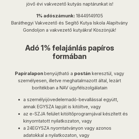
jövő évi vakvezető kutyás naptárunkat is!
1% adószámunk:
18449149105
Baráthegyi Vakvezető és Segítő Kutya Iskola Alapítvány
Gondoljon a vakvezető kutyákra! Köszönjük!
Adó 1% felajánlás papíros
formában
Papíralapon
benyújtható a
postán
keresztül, vagy
személyesen, illetve meghatalmazott által, lezárt
borítékban a NAV ügyfélszolgálatain
a személyijövedelemadó-bevallással együtt,
annak EGYSZA lapját is kitöltve, vagy
az e-SZJA felület kitöltőprogramjával készített és
kinyomtatott nyilatkozaton, vagy
a 24EGYSZA nyomtatványon vagy azonos
adatokkal a nyilatkozaton, vagy