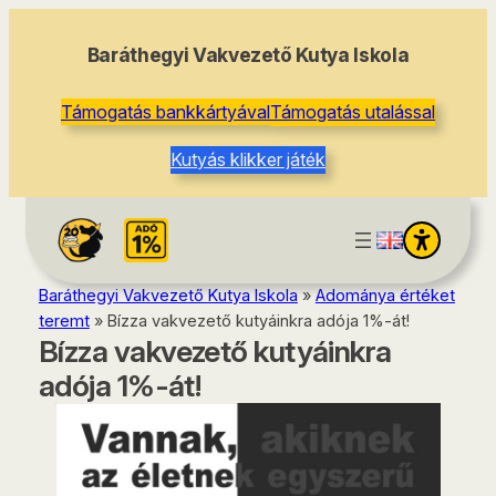
tartalomhoz
Baráthegyi Vakvezető Kutya Iskola
Támogatás bankkártyával
Támogatás utalással
Kutyás klikker játék
Baráthegyi Vakvezető Kutya Iskola
»
Adománya értéket
teremt
»
Bízza vakvezető kutyáinkra adója 1%-át!
Bízza vakvezető kutyáinkra
adója 1%-át!