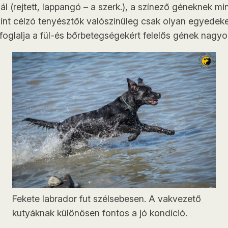
ál (rejtett, lappangó – a szerk.), a színező géneknek mi
zínt célzó tenyésztők valószínűleg csak olyan egyedek
oglalja a fül-és bőrbetegségekért felelős gének nagyo
Fekete labrador fut szélsebesen. A vakvezető
kutyáknak különösen fontos a jó kondíció.