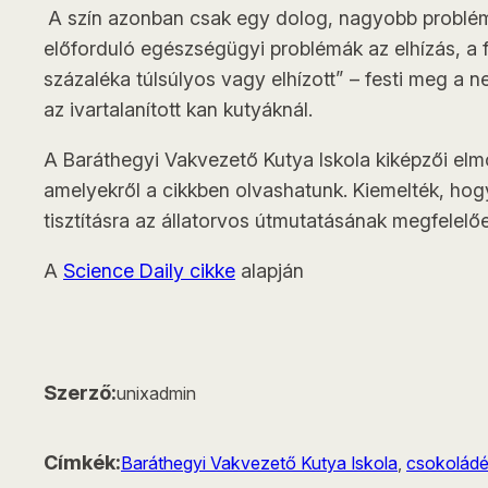
A szín azonban csak egy dolog, nagyobb problémá
előforduló egészségügyi problémák az elhízás, a fü
százaléka túlsúlyos vagy elhízott” – festi meg a 
az ivartalanított kan kutyáknál.
A Baráthegyi Vakvezető Kutya Iskola kiképzői elm
amelyekről a cikkben olvashatunk. Kiemelték, hogy 
tisztításra az állatorvos útmutatásának megfelelő
A
Science Daily cikke
alapján
Szerző:
unixadmin
Címkék:
Baráthegyi Vakvezető Kutya Iskola
, 
csokoládé 