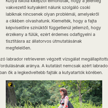
Kutya Iskola kiképzői elmondták, hogy a jelenleg
vakvezető kutyaként nálunk szolgáló csoki
labiknak nincsenek olyan problémái, amelyekről
a cikkben olvashatunk. Kiemelték, hogy a fajta
képviselőire színüktől függetlenül jellemző, hogy
érzékeny a fülük, ezért érdemes odafigyelni a
tisztításra az állatorvos útmutatásának
megfelelően.
zó labrador retrieveren végzett vizsgálat megállapítot
fordulásának aránya. A kutatást nemcsak azért labrad
ban ők a legkedveltebb fajták a kutyatartók körében.