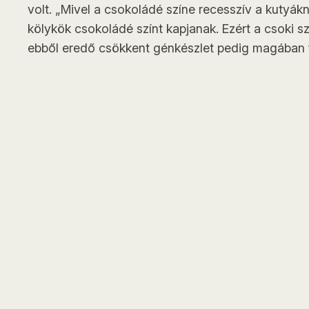
volt. „Mivel a csokoládé színe recesszív a kutyákn
kölykök csokoládé színt kapjanak. Ezért a csoki s
ebből eredő csökkent génkészlet pedig magában f