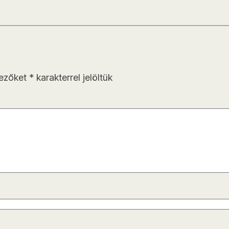
mezőket
*
karakterrel jelöltük