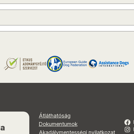
Átláthatóság
Dokumentumok
ya
Akadálymentességi nyilatkozat