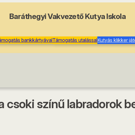
Baráthegyi Vakvezető Kutya Iskola
ámogatás bankkártyával
Támogatás utalással
Kutyás klikker já
 a csoki színű labradorok 