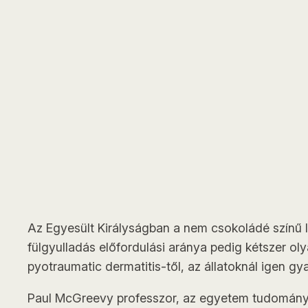
Az Egyesült Királyságban a nem csokoládé színű la
fülgyulladás előfordulási aránya pedig kétszer o
pyotraumatic dermatitis-től, az állatoknál igen gy
Paul McGreevy professzor, az egyetem tudományos