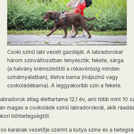
Csoki színű labi vezeti gazdáját. A labradorokat
három színváltozatban tenyésztik: fekete, sárga
(a halvány krémszínűtől a rókavörösig minden
színárnyalatban), illetve barna (májszínű vagy
csokoládébarna). A leggyakoribb szín a fekete.
bradorok átlag élettartama 12,1 év, ami több mint 10 sz
lyan magas a csokoládé színű labradoroknál, akik ráad
akori bőrbetegségtől.
 karának vezetője szerint a kutya színe és a betegsé