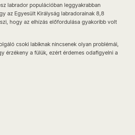
ész labrador populációban leggyakrabban
ogy az Egyesült Királyság labradorainak 8,8
zi, hogy az elhízás előfordulása gyakoribb volt
lgáló csoki labiknak nincsenek olyan problémái,
gy érzékeny a fülük, ezért érdemes odafigyelni a