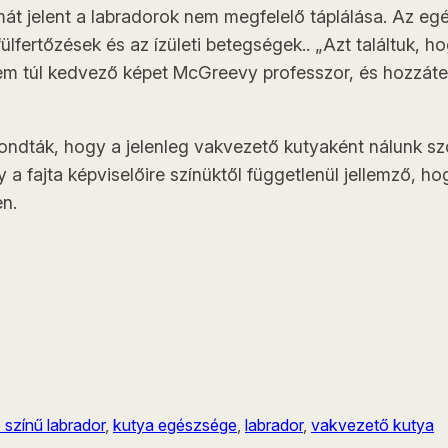
t jelent a labradorok nem megfelelő táplálása. Az eg
lfertőzések és az ízületi betegségek.. „Azt találtuk, h
nem túl kedvező képet McGreevy professzor, és hozzátes
ondták, hogy a jelenleg vakvezető kutyaként nálunk szo
a fajta képviselőire színüktől függetlenül jellemző, ho
en.
színű labrador
, 
kutya egészsége
, 
labrador
, 
vakvezető kutya