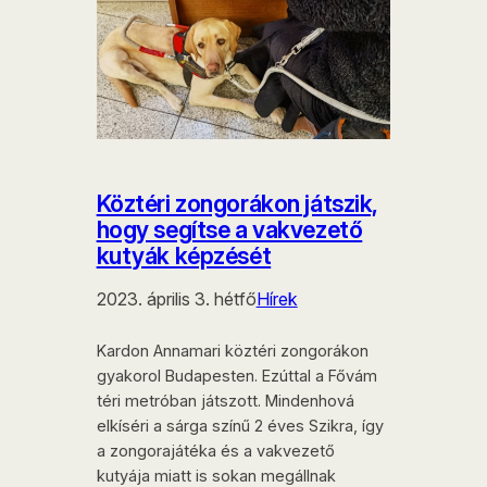
Köztéri zongorákon játszik,
hogy segítse a vakvezető
kutyák képzését
2023. április 3. hétfő
Hírek
Kardon Annamari köztéri zongorákon
gyakorol Budapesten. Ezúttal a Fővám
téri metróban játszott. Mindenhová
elkíséri a sárga színű 2 éves Szikra, így
a zongorajátéka és a vakvezető
kutyája miatt is sokan megállnak