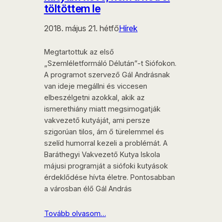
töltöttem le
2018. május 21. hétfő
Hírek
Megtartottuk az első
„Szemléletformáló Délután”-t Siófokon.
A programot szervező Gál Andrásnak
van ideje megállni és viccesen
elbeszélgetni azokkal, akik az
ismerethiány miatt megsimogatják
vakvezető kutyáját, ami persze
szigorúan tilos, ám ő türelemmel és
szelíd humorral kezeli a problémát. A
Baráthegyi Vakvezető Kutya Iskola
májusi programját a siófoki kutyások
érdeklődése hívta életre. Pontosabban
a városban élő Gál András
Tovább olvasom…