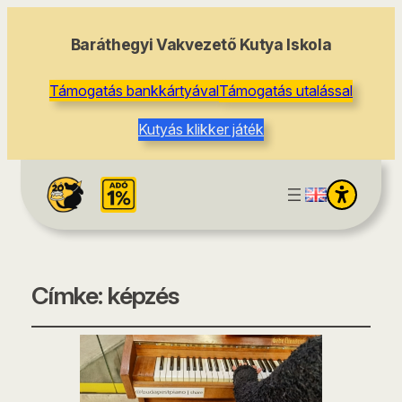
Baráthegyi Vakvezető Kutya Iskola
Támogatás bankkártyával
Támogatás utalással
Kutyás klikker játék
Címke:
képzés