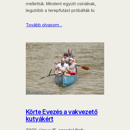
mellettük. Mindent együtt csinálnak,
legutóbb a terepfutást próbálták ki.
Tovább olvasom…
Körte Evezés a vakvezető
kutyákért