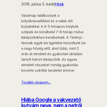
2018. június 5. kedd
Hírek
Vasárnap találkoztunk a
kölyöknevelőkkel és a náluk élő
kutyáinkkal. A 4-5 hónapos kölykök
szépek és körülbelül 7-8 hónap múlva
kiképzőinkhez kerülhetnek. A Tétényi-
fennsík egyik kis ligetébe húzódtunk be
a nagy hőség elől, ahol több, mint 2
órán át elméleti és gyakorlati oktatást
tartott három kiképzőnk. Az egyes
elméleti részeket mindig gyakorlás
követte sokféle területet érintve:
Tovább olvasom…
Hiába Google a vakvezető
kutyám neve, nem a netről