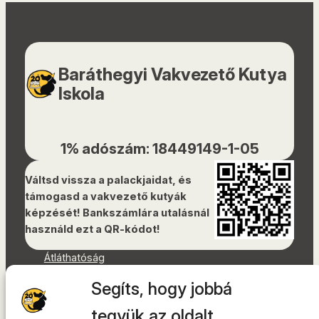
Baráthegyi Vakvezető Kutya
Iskola
1% adószám: 18449149-1-05
Váltsd vissza a palackjaidat, és
támogasd a vakvezető kutyák
képzését! Bankszámlára utalásnál
használd ezt a QR-kódot!
Átláthatóság
Dokumentumok
Segíts, hogy jobbá
Akadálymentességi nyilatkozat
Oldaltérkép
tegyük az oldalt