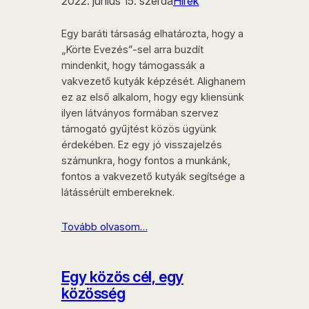
2022. június 15. szerda
Hírek
Egy baráti társaság elhatározta, hogy a
„Körte Evezés”-sel arra buzdít
mindenkit, hogy támogassák a
vakvezető kutyák képzését. Alighanem
ez az első alkalom, hogy egy kliensünk
ilyen látványos formában szervez
támogató gyűjtést közös ügyünk
érdekében. Ez egy jó visszajelzés
számunkra, hogy fontos a munkánk,
fontos a vakvezető kutyák segítsége a
látássérült embereknek.
Tovább olvasom…
Egy közös cél, egy
közösség