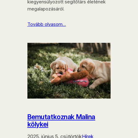
kiegyensúlyozott segítőtárs életének
megalapozásáról.
Tovább olvasom…
Bemutatkoznak Malina
kölykei
2025. június 5. csütörtök
Hírek