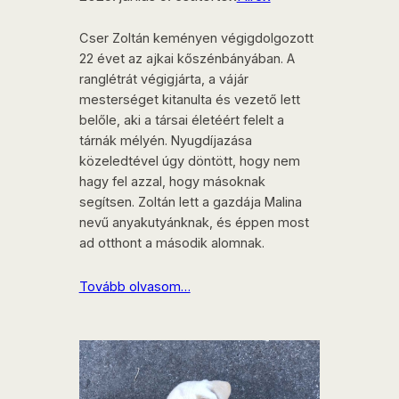
Cser Zoltán keményen végigdolgozott
22 évet az ajkai kőszénbányában. A
ranglétrát végigjárta, a vájár
mesterséget kitanulta és vezető lett
belőle, aki a társai életéért felelt a
tárnák mélyén. Nyugdíjazása
közeledtével úgy döntött, hogy nem
hagy fel azzal, hogy másoknak
segítsen. Zoltán lett a gazdája Malina
nevű anyakutyánknak, és éppen most
ad otthont a második alomnak.
Tovább olvasom…