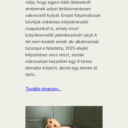
célja, hogy egyre több látássérült
embernek adjon térítésmentesen
vakvezető kutyát. Emiatt folyamatosan
bővítjük önkéntes kölyöknevelői
csapatunkat is, amely most
kölyöknevelők jelentkezését várja! A
tét nem kisebb ennél: aki alkalmasnak
bizonyul a feladatra, 2025 elején
képzésben vesz részt, azután
márciusban hazavihet egy 9 hetes
labrador kölyköt, akivel egy életen át
tartó…
Tovább olvasom…