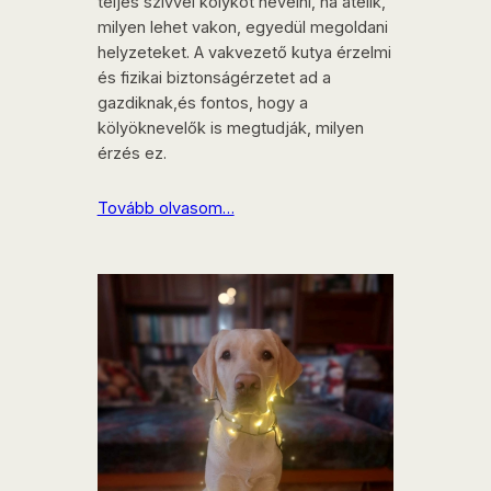
teljes szívvel kölyköt nevelni, ha átélik,
milyen lehet vakon, egyedül megoldani
helyzeteket. A vakvezető kutya érzelmi
és fizikai biztonságérzetet ad a
gazdiknak,és fontos, hogy a
kölyöknevelők is megtudják, milyen
érzés ez.
Tovább olvasom…