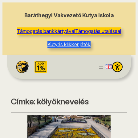
Baráthegyi Vakvezető Kutya Iskola
Támogatás bankkártyával
Támogatás utalással
Kutyás klikker játék
Címke:
kölyöknevelés