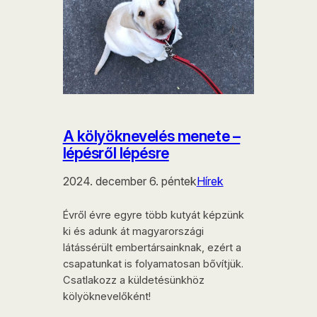
A kölyöknevelés menete –
lépésről lépésre
2024. december 6. péntek
Hírek
Évről évre egyre több kutyát képzünk
ki és adunk át magyarországi
látássérült embertársainknak, ezért a
csapatunkat is folyamatosan bővítjük.
Csatlakozz a küldetésünkhöz
kölyöknevelőként!