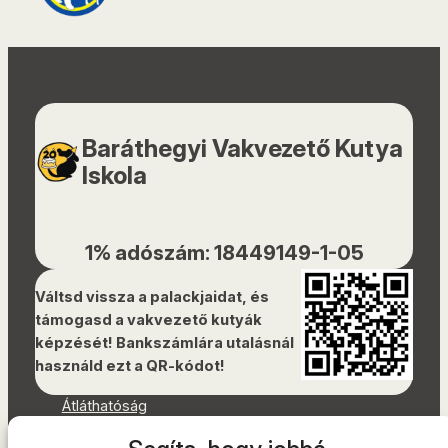
Baráthegyi Vakvezető Kutya
Iskola
1% adószám: 18449149-1-05
Váltsd vissza a palackjaidat, és
támogasd a vakvezető kutyák
képzését! Bankszámlára utalásnál
használd ezt a QR-kódot!
Átláthatóság
Dokumentumok