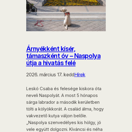
Árnyékként kísér,
támaszként óv – Naspolya
útja a hivatás felé
2026. március 17. kedd
Hírek
Leskó Csaba és felesége kiskora óta
neveli Naspolyát. A most 5 hónapos
sárga labrador a második kerületben
tölti a kölyökkorát. A család álma, hogy
vakvezető kutya váljon belőle.
„Naspolya szenvedélyes kis hölgy, jó
vele együtt dolgozni. Kíváncsi és néha