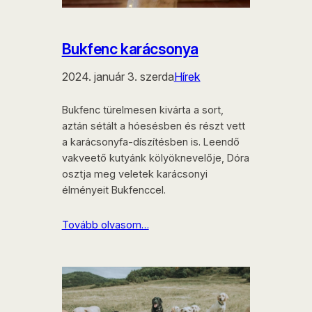
Bukfenc karácsonya
2024. január 3. szerda
Hírek
Bukfenc türelmesen kivárta a sort,
aztán sétált a hóesésben és részt vett
a karácsonyfa-díszítésben is. Leendő
vakveető kutyánk kölyöknevelője, Dóra
osztja meg veletek karácsonyi
élményeit Bukfenccel.
Tovább olvasom…