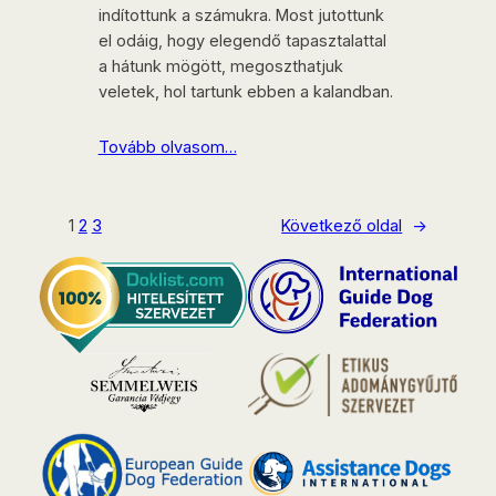
indítottunk a számukra. Most jutottunk
el odáig, hogy elegendő tapasztalattal
a hátunk mögött, megoszthatjuk
veletek, hol tartunk ebben a kalandban.
Tovább olvasom…
1
2
3
Következő oldal
→