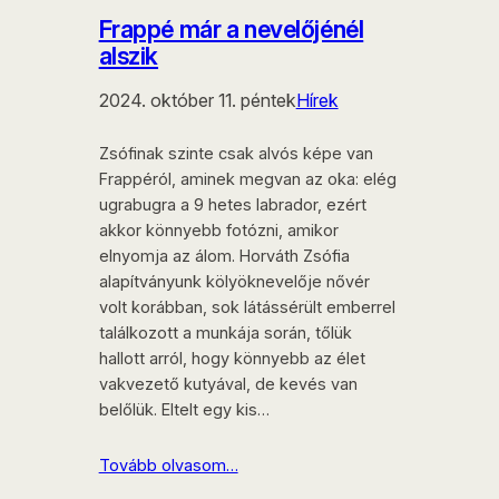
Frappé már a nevelőjénél
alszik
2024. október 11. péntek
Hírek
Zsófinak szinte csak alvós képe van
Frappéról, aminek megvan az oka: elég
ugrabugra a 9 hetes labrador, ezért
akkor könnyebb fotózni, amikor
elnyomja az álom. Horváth Zsófia
alapítványunk kölyöknevelője nővér
volt korábban, sok látássérült emberrel
találkozott a munkája során, tőlük
hallott arról, hogy könnyebb az élet
vakvezető kutyával, de kevés van
belőlük. Eltelt egy kis…
Tovább olvasom…