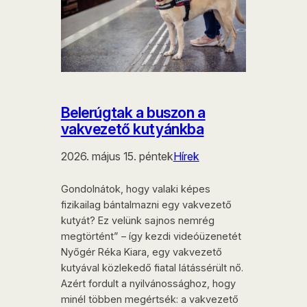
Belerúgtak a buszon a
vakvezető kutyánkba
2026. május 15. péntek
Hírek
Gondolnátok, hogy valaki képes
fizikailag bántalmazni egy vakvezető
kutyát? Ez velünk sajnos nemrég
megtörtént” – így kezdi videóüzenetét
Nyőgér Réka Kiara, egy vakvezető
kutyával közlekedő fiatal látássérült nő.
Azért fordult a nyilvánossághoz, hogy
minél többen megértsék: a vakvezető