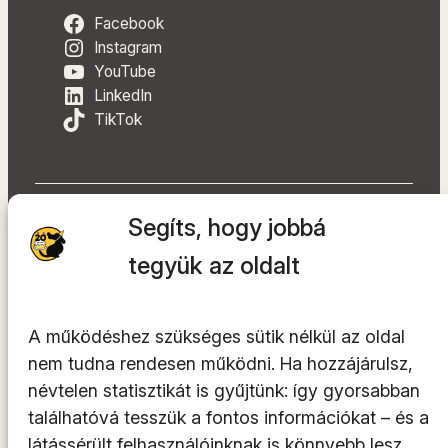
Facebook
Instagram
YouTube
LinkedIn
TikTok
Segíts, hogy jobbá
A tárhelyszolgáltató az
INTEGRITY Kft.
tegyük az oldalt
© 2014-2026. Minden jog fenntartva.
A működéshez szükséges sütik nélkül az oldal
nem tudna rendesen működni. Ha hozzájárulsz,
névtelen statisztikát is gyűjtünk: így gyorsabban
találhatóvá tesszük a fontos információkat – és a
látássérült felhasználóinknak is könnyebb lesz.