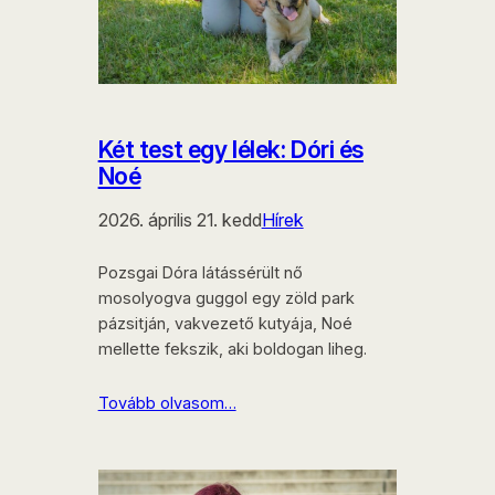
Két test egy lélek: Dóri és
Noé
2026. április 21. kedd
Hírek
Pozsgai Dóra látássérült nő
mosolyogva guggol egy zöld park
pázsitján, vakvezető kutyája, Noé
mellette fekszik, aki boldogan liheg.
Tovább olvasom…