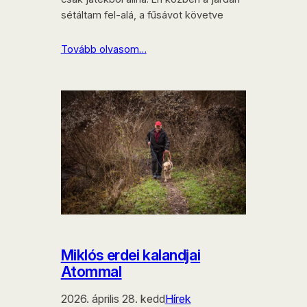
sétáltam fel-alá, a fűsávot követve
Tovább olvasom…
Miklós erdei kalandjai
Atommal
2026. április 28. kedd
Hírek