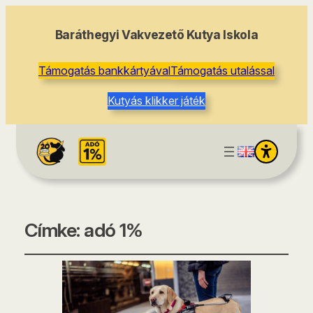
Baráthegyi Vakvezető Kutya Iskola
Támogatás bankkártyával
Támogatás utalással
Kutyás klikker játék
Címke:
adó 1%