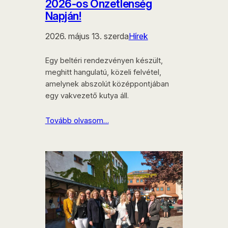
2026-os Önzetlenség
Napján!
2026. május 13. szerda
Hírek
Egy beltéri rendezvényen készült,
meghitt hangulatú, közeli felvétel,
amelynek abszolút középpontjában
egy vakvezető kutya áll.
Tovább olvasom…