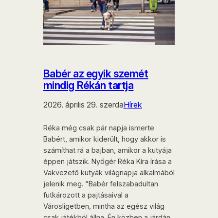
Babér az egyik szemét
mindig Rékán tartja
2026. április 29. szerda
Hírek
Réka még csak pár napja ismerte
Babért, amikor kiderült, hogy akkor is
számíthat rá a bajban, amikor a kutyája
éppen játszik. Nyőgér Réka Kíra írása a
Vakvezető kutyák világnapja alkalmából
jelenik meg. “Babér felszabadultan
futkározott a pajtásaival a
Városligetben, mintha az egész világ
csak játékból állna. Én közben a járdán