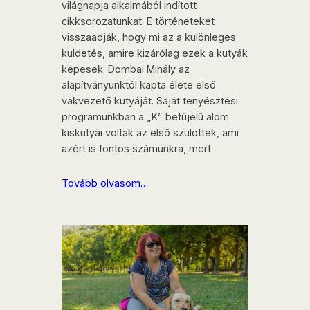
világnapja alkalmából indított
cikksorozatunkat. E történeteket
visszaadják, hogy mi az a különleges
küldetés, amire kizárólag ezek a kutyák
képesek. Dombai Mihály az
alapítványunktól kapta élete első
vakvezető kutyáját. Saját tenyésztési
programunkban a „K” betűjelű alom
kiskutyái voltak az első szülöttek, ami
azért is fontos számunkra, mert
Tovább olvasom…