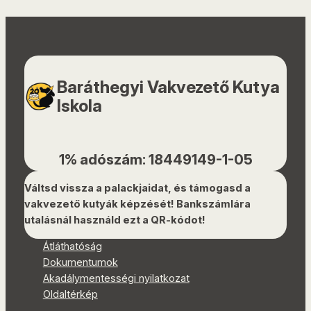
Baráthegyi Vakvezető Kutya
Iskola
1% adószám: 18449149-1-05
Váltsd vissza a palackjaidat, és támogasd a
vakvezető kutyák képzését! Bankszámlára
utalásnál használd ezt a QR-kódot!
Átláthatóság
Dokumentumok
Akadálymentességi nyilatkozat
Oldaltérkép