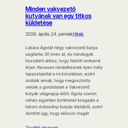
Minden vakvezető
kutyának van egy titkos
küldetése
2026. április 24. péntek
Hírek
Lukács Ágotát négy vakvezető kutya
segítette 30 éven át, és mindegyik
hozzátett ahhoz, hogy felnőtt emberré
érjen. Kevesen rendelkeznek ilyen mély
tapasztalattal a mi körünkben, ezért
örülünk annak, hogy megosztotta
velünk a gondolatait a Vakvezető
kutyák világnapja előtt. Ágota szerint
nehéz egyetlen történetet kiragadni a
három évtizednyi kutyás életéből, ezért
döntött úgy, hogy először magát
Tovább olvasom…