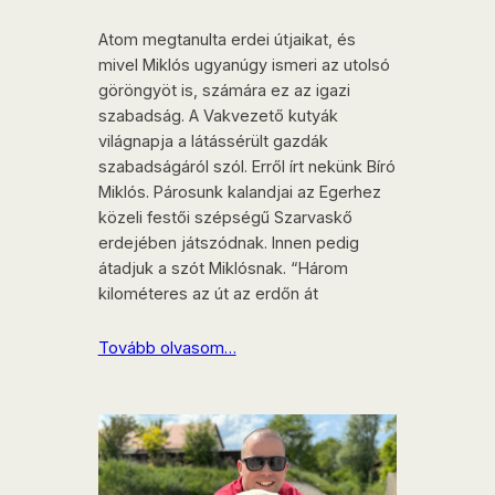
Atom megtanulta erdei útjaikat, és
mivel Miklós ugyanúgy ismeri az utolsó
göröngyöt is, számára ez az igazi
szabadság. A Vakvezető kutyák
világnapja a látássérült gazdák
szabadságáról szól. Erről írt nekünk Bíró
Miklós. Párosunk kalandjai az Egerhez
közeli festői szépségű Szarvaskő
erdejében játszódnak. Innen pedig
átadjuk a szót Miklósnak. “Három
kilométeres az út az erdőn át
Tovább olvasom…