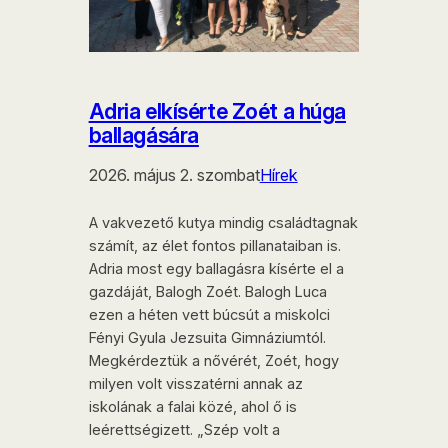
Adria elkísérte Zoét a húga
ballagására
2026. május 2. szombat
Hírek
A vakvezető kutya mindig családtagnak
számít, az élet fontos pillanataiban is.
Adria most egy ballagásra kísérte el a
gazdáját, Balogh Zoét. Balogh Luca
ezen a héten vett búcsút a miskolci
Fényi Gyula Jezsuita Gimnáziumtól.
Megkérdeztük a nővérét, Zoét, hogy
milyen volt visszatérni annak az
iskolának a falai közé, ahol ő is
leérettségizett. „Szép volt a