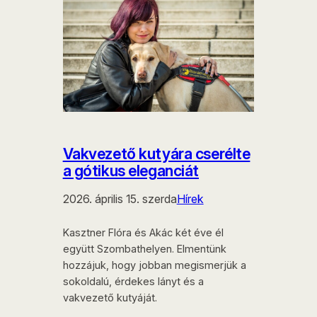
Vakvezető kutyára cserélte
a gótikus eleganciát
2026. április 15. szerda
Hírek
Kasztner Flóra és Akác két éve él
együtt Szombathelyen. Elmentünk
hozzájuk, hogy jobban megismerjük a
sokoldalú, érdekes lányt és a
vakvezető kutyáját.