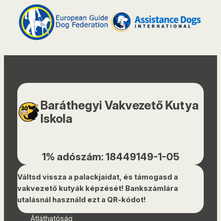
Baráthegyi Vakvezető Kutya
Iskola
1% adószám: 18449149-1-05
Váltsd vissza a palackjaidat, és támogasd a
vakvezető kutyák képzését! Bankszámlára
utalásnál használd ezt a QR-kódot!
Átláthatóság