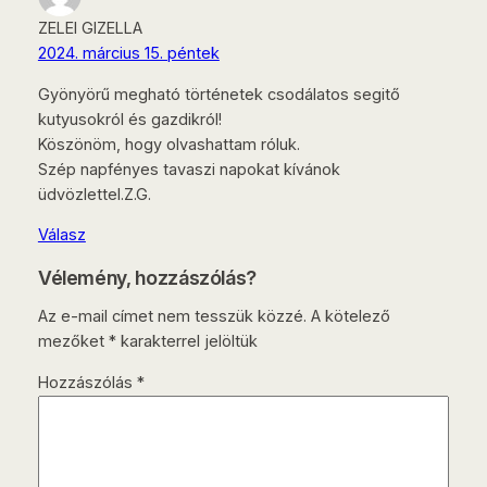
ZELEI GIZELLA
2024. március 15. péntek
Gyönyörű megható történetek csodálatos segitő
kutyusokról és gazdikról!
Köszönöm, hogy olvashattam róluk.
Szép napfényes tavaszi napokat kívánok
üdvözlettel.Z.G.
Válasz
Vélemény, hozzászólás?
Az e-mail címet nem tesszük közzé.
A kötelező
mezőket
*
karakterrel jelöltük
Hozzászólás
*