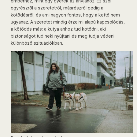
emberhez, mint egy gyerek az anyjához. Ez szól
egyrészről a szeretetről, másrészről pedig a
kötődésről, és ami nagyon fontos, hogy a kettő nem
ugyanaz. A szeretet mindig érzelmi alapú kapcsolódás,
a kötődés más: a kutya ahhoz tud kötődni, aki
biztonságot tud neki nyújtani és meg tudja védeni
különböző szituációkban.