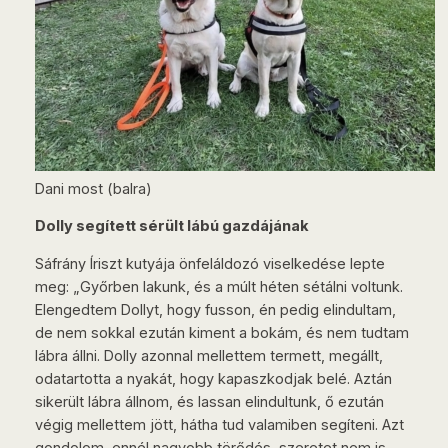
Dani most (balra)
Dolly segített sérült lábú gazdájának
Sáfrány Íriszt kutyája önfeláldozó viselkedése lepte
meg: „Győrben lakunk, és a múlt héten sétálni voltunk.
Elengedtem Dollyt, hogy fusson, én pedig elindultam,
de nem sokkal ezután kiment a bokám, és nem tudtam
lábra állni. Dolly azonnal mellettem termett, megállt,
odatartotta a nyakát, hogy kapaszkodjak belé. Aztán
sikerült lábra állnom, és lassan elindultunk, ő ezután
végig mellettem jött, hátha tud valamiben segíteni. Azt
gondolom, ennél nagyobb törődés, szeretet nem is