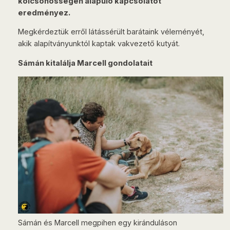
kölcsönösségen alapuló kapcsolatot
eredményez.
Megkérdeztük erről látássérült barátaink véleményét,
akik alapítványunktól kaptak vakvezető kutyát.
Sámán kitalálja Marcell gondolatait
Sámán és Marcell megpihen egy kiránduláson