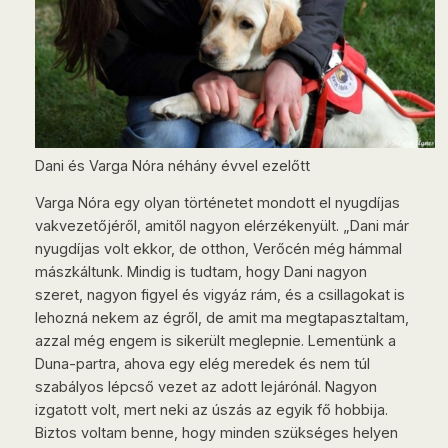
Dani és Varga Nóra néhány évvel ezelőtt
Varga Nóra egy olyan történetet mondott el nyugdíjas
vakvezetőjéről, amitől nagyon elérzékenyült. „Dani már
nyugdíjas volt ekkor, de otthon, Verőcén még hámmal
mászkáltunk. Mindig is tudtam, hogy Dani nagyon
szeret, nagyon figyel és vigyáz rám, és a csillagokat is
lehozná nekem az égről, de amit ma megtapasztaltam,
azzal még engem is sikerült meglepnie. Lementünk a
Duna-partra, ahova egy elég meredek és nem túl
szabályos lépcső vezet az adott lejárónál. Nagyon
izgatott volt, mert neki az úszás az egyik fő hobbija.
Biztos voltam benne, hogy minden szükséges helyen