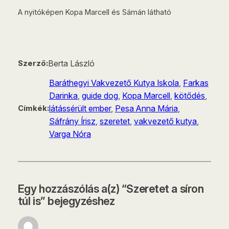
A nyitóképen Kopa Marcell és Sámán látható
Berta László
Szerző:
Baráthegyi Vakvezető Kutya Iskola
, 
Farkas
Darinka
, 
guide dog
, 
Kopa Marcell
, 
kötődés
, 
látássérült ember
, 
Pesa Anna Mária
, 
Címkék:
Sáfrány Írisz
, 
szeretet
, 
vakvezető kutya
, 
Varga Nóra
Egy hozzászólás a(z) “Szeretet a síron
túl is” bejegyzéshez