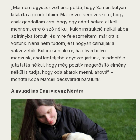
„Már nem egyszer volt arra példa, hogy Sámán kutyám
kitalálta a gondolataim. Már észre sem veszem, hogy
csak gondoltam arra, hogy egy adott helyre el kell
mennem, erre ő szó nélkül, külön instrukció nélkül abba
az irányba fordult, és mire feleszméltem, már ott is
voltunk. Néha nem tudom, ezt hogyan csinálják a
vakvezetők. Különösen akkor, ha olyan helyre
megyünk, ahol legfeljebb egyszer jártunk, mindenféle
jutiztatás nélkül, hogy még pozitív megerősítő élmény
nélkül is tudja, hogy oda akarok menni, ahová” –
mondta Kopa Marcell pécsváradi barátunk.
A nyugdíjas Dani vigyáz Nórára