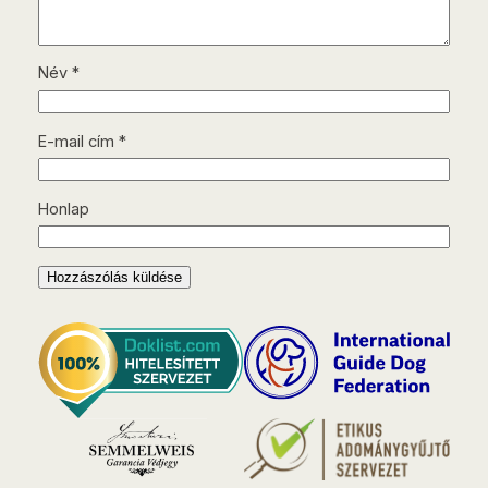
Név
*
E-mail cím
*
Honlap