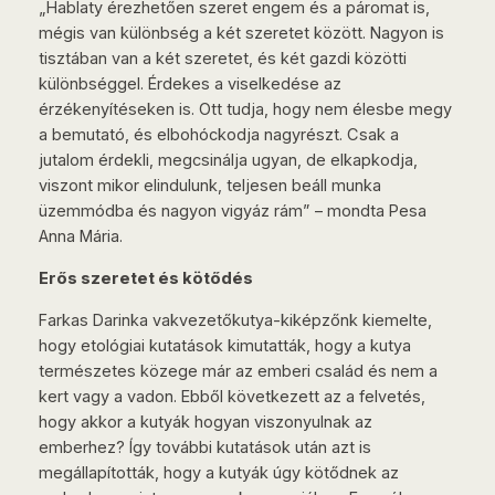
„Hablaty érezhetően szeret engem és a páromat is,
mégis van különbség a két szeretet között. Nagyon is
tisztában van a két szeretet, és két gazdi közötti
különbséggel. Érdekes a viselkedése az
érzékenyítéseken is. Ott tudja, hogy nem élesbe megy
a bemutató, és elbohóckodja nagyrészt. Csak a
jutalom érdekli, megcsinálja ugyan, de elkapkodja,
viszont mikor elindulunk, teljesen beáll munka
üzemmódba és nagyon vigyáz rám” – mondta Pesa
Anna Mária.
Erős szeretet és kötődés
Farkas Darinka vakvezetőkutya-kiképzőnk kiemelte,
hogy etológiai kutatások kimutatták, hogy a kutya
természetes közege már az emberi család és nem a
kert vagy a vadon. Ebből következett az a felvetés,
hogy akkor a kutyák hogyan viszonyulnak az
emberhez? Így további kutatások után azt is
megállapították, hogy a kutyák úgy kötődnek az