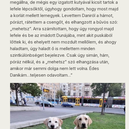
megállna, de mégis egy izgatott kutyával kicsit tartok a
lefele lépcsőktől, úgyhogy gondoltam, hogy most majd
a korlát mellett lemegyek. Levettem Daniról a hámot,
pórázt, rátettem a csengőt, és elhangzott a bűvös szó:
„mehetsz”. Arra számítottam, hogy úgy rongyol majd
lefele és be az imádott Dunájába, mint akit puskából
lőttek ki, és ehelyett nem mozdult mellőlem, és ahogy
haladtam, úgy haladt ő is mellettem minden
szintkülönbséget bejelezve. Csak úgy simán, hám,
póráz nélkül, és a „mehetsz” szó elhangzása után,
amikor már semmi dolga nem lett volna. Édes
Danikám…teljesen odavoltam…”