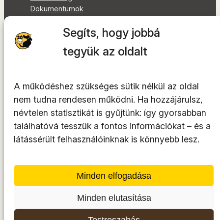
Dokumentumok
Akadálymentességi nyilatkozat
Segíts, hogy jobbá
Oldaltérkép
tegyük az oldalt
Facebook
Instagram
YouTube
A működéshez szükséges sütik nélkül az oldal
LinkedIn
nem tudna rendesen működni. Ha hozzájárulsz,
TikTok
névtelen statisztikát is gyűjtünk: így gyorsabban
találhatóvá tesszük a fontos információkat – és a
látássérült felhasználóinknak is könnyebb lesz.
A tárhelyszolgáltató az
INTEGRITY Kft.
Minden elfogadása
© 2014-2026. Minden jog fenntartva.
Minden elutasítása
Testreszabás