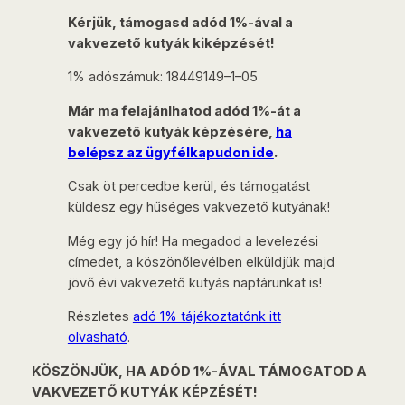
Kérjük, támogasd adód 1%-ával a
vakvezető kutyák kiképzését!
1% adószámuk: 18449149–1–05
Már ma felajánlhatod adód 1%-át a
vakvezető kutyák képzésére,
ha
belépsz az ügyfélkapudon ide
.
Csak öt percedbe kerül, és támogatást
küldesz egy hűséges vakvezető kutyának!
Még egy jó hír! Ha megadod a levelezési
címedet, a köszönőlevélben elküldjük majd
jövő évi vakvezető kutyás naptárunkat is!
Részletes
adó 1% tájékoztatónk itt
olvasható
.
KÖSZÖNJÜK, HA ADÓD 1%-ÁVAL TÁMOGATOD A
VAKVEZETŐ KUTYÁK KÉPZÉSÉT!