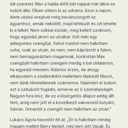
túli szeretet. Max a halála előtt két nappal már lábra se
tudott állni. Ölben vittem ki az udvarra. Azon a napon,
élete utolsó erejével még bevánszorgott az
ágyamhoz, annak nekidőlt, majd lefeküdt és ott lehelte
ki a lelkét. Nem sokkal ezután, meg kellett szoknom,
hogy egyedül járom az utcákat. Volt neki egy
jellegzetes csengője. Sehol máshol nem hallottam
soha, csak az utcán, és nem, nem káprázott a fülem,
nem bemagyaráztam magamnak, konkrétan Max
csengőjét hallottam csengeni mindig a bal oldalamon,
ha egyedül mentem. Különös érzés, de ahogy
elképzelem a szellemként mellettem lépkedő Maxot,
nem tűnik hihetetlennek számomra. Valamiért el tudom
ezt a szituációt fogadni, ismerve az ő személyiségét.
Nagyon fura lesz, de ez a kísérgetős állapot addig állt
fent, amíg nem jött el a következő vakvezető kutyám,
Sámán. Onnantól a csengőt nem hallottam az utcán.”
Lukács Ágota hasonlót élt át: „Én is hallottam mindig
magam mellett Berry lépteit, míg nem jött Vacak. És