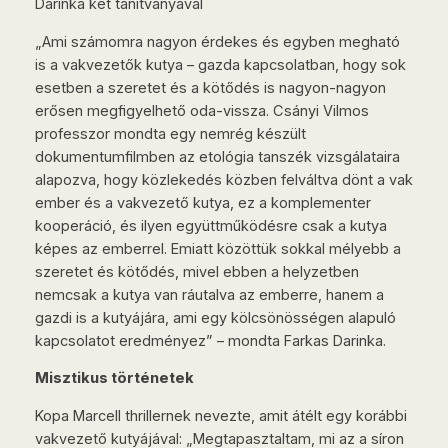
Darinka két tanítványával
„Ami számomra nagyon érdekes és egyben megható
is a vakvezetők kutya – gazda kapcsolatban, hogy sok
esetben a szeretet és a kötődés is nagyon-nagyon
erősen megfigyelhető oda-vissza. Csányi Vilmos
professzor mondta egy nemrég készült
dokumentumfilmben az etológia tanszék vizsgálataira
alapozva, hogy közlekedés közben felváltva dönt a vak
ember és a vakvezető kutya, ez a komplementer
kooperáció, és ilyen együttműködésre csak a kutya
képes az emberrel. Emiatt közöttük sokkal mélyebb a
szeretet és kötődés, mivel ebben a helyzetben
nemcsak a kutya van ráutalva az emberre, hanem a
gazdi is a kutyájára, ami egy kölcsönösségen alapuló
kapcsolatot eredményez” – mondta Farkas Darinka.
Misztikus történetek
Kopa Marcell thrillernek nevezte, amit átélt egy korábbi
vakvezető kutyájával: „Megtapasztaltam, mi az a síron