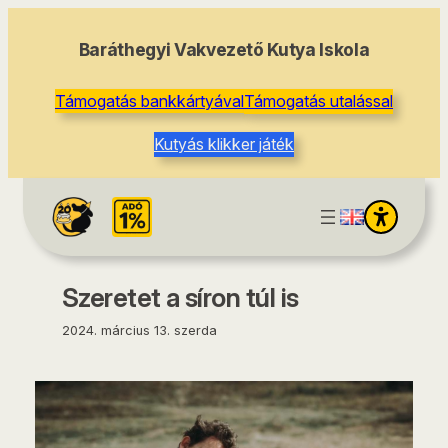
tartalomhoz
Baráthegyi Vakvezető Kutya Iskola
Támogatás bankkártyával
Támogatás utalással
Kutyás klikker játék
Szeretet a síron túl is
2024. március 13. szerda