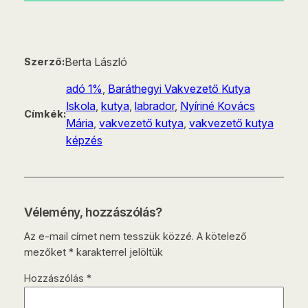
Berta László
Szerző:
adó 1%
, 
Baráthegyi Vakvezető Kutya
Iskola
, 
kutya
, 
labrador
, 
Nyíriné Kovács
Címkék:
Mária
, 
vakvezető kutya
, 
vakvezető kutya
képzés
Vélemény, hozzászólás?
Az e-mail címet nem tesszük közzé.
A kötelező
mezőket
*
karakterrel jelöltük
Hozzászólás
*