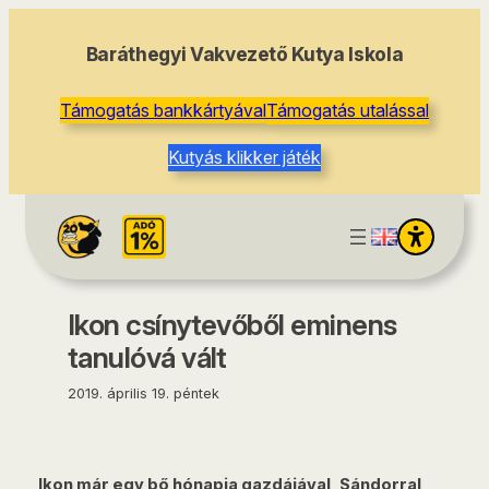
tartalomhoz
Baráthegyi Vakvezető Kutya Iskola
Támogatás bankkártyával
Támogatás utalással
Kutyás klikker játék
Ikon csínytevőből eminens
tanulóvá vált
2019. április 19. péntek
Ikon már egy bő hónapja gazdájával, Sándorral