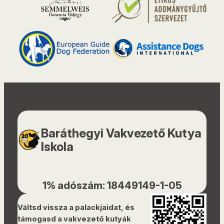
Baráthegyi Vakvezető Kutya
Iskola
1% adószám: 18449149-1-05
Váltsd vissza a palackjaidat, és
támogasd a vakvezető kutyák