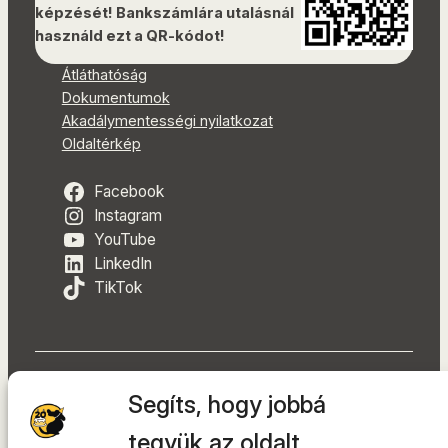
képzését! Bankszámlára utalásnál
használd ezt a QR-kódot!
Átláthatóság
Dokumentumok
Akadálymentességi nyilatkozat
Oldaltérkép
Facebook
Instagram
YouTube
LinkedIn
TikTok
Segíts, hogy jobbá
A tárhelyszolgáltató az
INTEGRITY Kft.
tegyük az oldalt