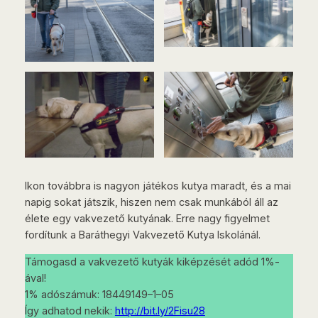
Ikon továbbra is nagyon játékos kutya maradt, és a mai
napig sokat játszik, hiszen nem csak munkából áll az
élete egy vakvezető kutyának. Erre nagy figyelmet
fordítunk a Baráthegyi Vakvezető Kutya Iskolánál.
Támogasd a vakvezető kutyák kiképzését adód 1%-
ával!
1% adószámuk: 18449149–1–05
Így adhatod nekik:
http://bit.ly/2Fisu28