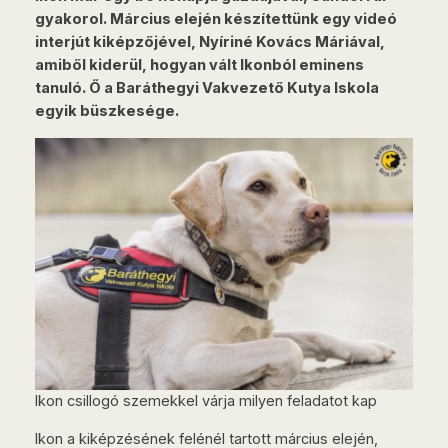
gyakorol. Március elején készítettünk egy videó
interjút kiképzőjével, Nyíriné Kovács Máriával,
amiből kiderül, hogyan vált Ikonból eminens
tanuló. Ő a Baráthegyi Vakvezető Kutya Iskola
egyik büszkesége.
Ikon csillogó szemekkel várja milyen feladatot kap
Ikon a kiképzésének felénél tartott március elején,