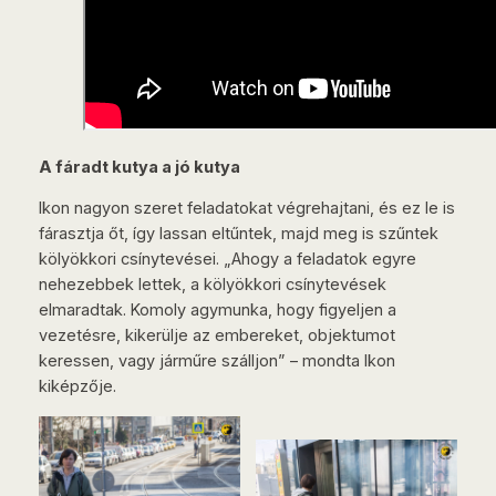
A fáradt kutya a jó kutya
Ikon nagyon szeret feladatokat végrehajtani, és ez le is
fárasztja őt, így lassan eltűntek, majd meg is szűntek
kölyökkori csínytevései. „Ahogy a feladatok egyre
nehezebbek lettek, a kölyökkori csínytevések
elmaradtak. Komoly agymunka, hogy figyeljen a
vezetésre, kikerülje az embereket, objektumot
keressen, vagy járműre szálljon” – mondta Ikon
kiképzője.