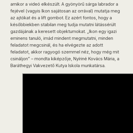
amikor a videó elkészült. A gyönyörű sárga labrador a
fejével (vagyis Ikon sajátosan az orrával) mutatja meg
az ajtókat és a lift gombot. Ez azért fontos, hogy a
későbbiekben stabilan meg tudja mutatni látássérült
gazdájának a keresett objektumokat. „Ikon egy igazi
eminens tanuló, imád mindent megmutatni, minden
feladatot megcsinál, és ha elvégezte az adott
feladatot, akkor ragyogó szemmel néz, hogy még mit
csináljon” – mondta kiképzője, Nyíriné Kovács Mária, a
Baráthegyi Vakvezető Kutya Iskola munkatársa.