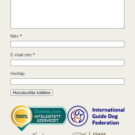
Név
*
E-mail cím
*
Honlap