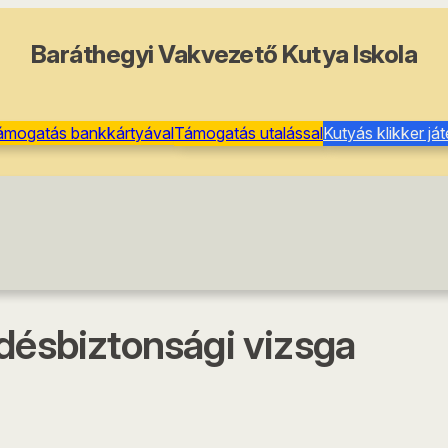
Baráthegyi Vakvezető Kutya Iskola
ámogatás bankkártyával
Támogatás utalással
Kutyás klikker já
désbiztonsági vizsga