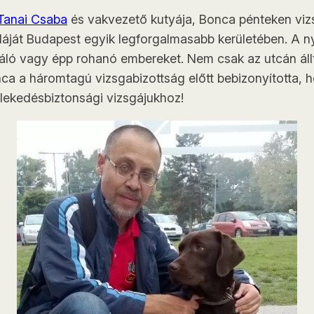
Tanai Csaba
és vakvezető kutyája, Bonca pénteken vizs
zdáját Budapest egyik legforgalmasabb kerületében. A 
sétáló vagy épp rohanó embereket. Nem csak az utcán ál
onca a háromtagú vizsgabizottság előtt bebizonyította
özlekedésbiztonsági vizsgájukhoz!