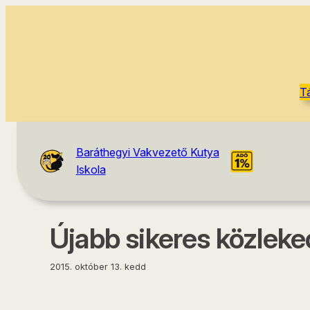
tartalomhoz
T
Baráthegyi Vakvezető Kutya
Iskola
Újabb sikeres közleke
2015. október 13. kedd