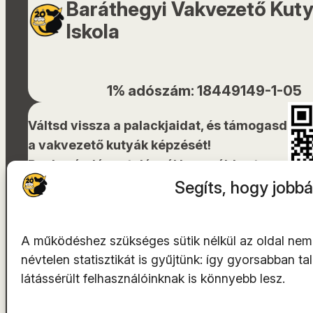
Baráthegyi Vakvezető Kut
Iskola
1% adószám: 18449149-1-05
Váltsd vissza a palackjaidat, és támogasd
a vakvezető kutyák képzését!
Bankszámlára utalásnál használd ezt a
QR-kódot!
Segíts, hogy jobbá
A működéshez szükséges sütik nélkül az oldal nem
névtelen statisztikát is gyűjtünk: így gyorsabban t
A tárhelyszolgáltató az
INTEGRITY Kft.
látássérült felhasználóinknak is könnyebb lesz.