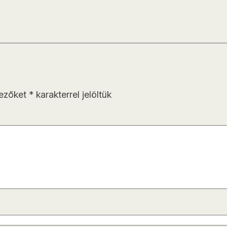
mezőket
*
karakterrel jelöltük