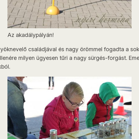
Az akadálypályán!
kölyöknevelő családjával és nagy örömmel fogadta a sok
llenére milyen ügyesen tűri a nagy sürgés-forgást. Emel
kból.