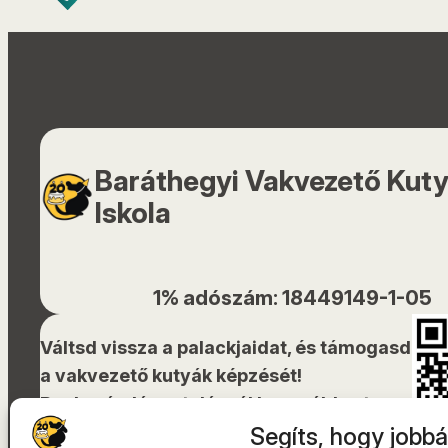
Baráthegyi Vakvezető Kut
Iskola
1% adószám: 18449149-1-05
Váltsd vissza a palackjaidat, és támogasd
a vakvezető kutyák képzését!
Bankszámlára utalásnál használd ezt a
QR-kódot!
Segíts, hogy jobbá