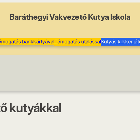
Baráthegyi Vakvezető Kutya Iskola
ámogatás bankkártyával
Támogatás utalással
Kutyás klikker já
ő kutyákkal