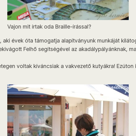
Vajon mit írtak oda Braille-írással?
 aki évek óta támogatja alapítványunk munkáját kiláto
nekivágott Felhő segítségével az akadálypályánknak, ma
etegen voltak kíváncsiak a vakvezető kutyákra! Ezúton