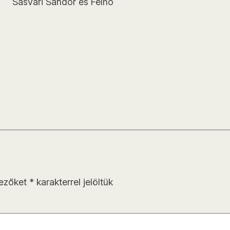
Sasvári Sándor és Felhő
mezőket
*
karakterrel jelöltük