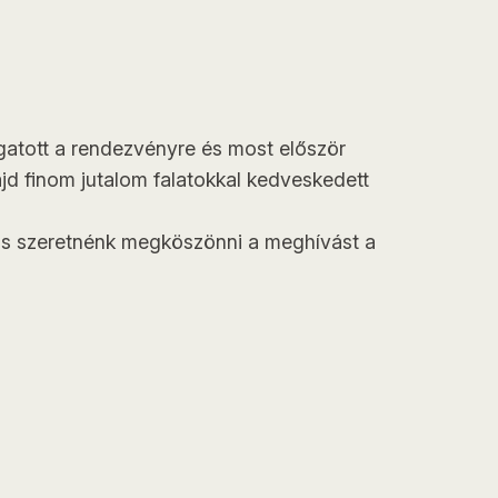
gatott a rendezvényre és most először
jd finom jutalom falatokkal kedveskedett
 is szeretnénk megköszönni a meghívást a