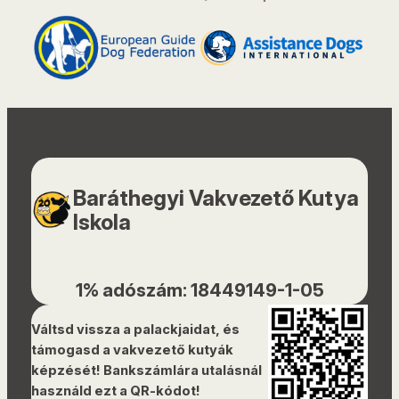
Baráthegyi Vakvezető Kutya
Iskola
1% adószám: 18449149-1-05
Váltsd vissza a palackjaidat, és
támogasd a vakvezető kutyák
képzését! Bankszámlára utalásnál
használd ezt a QR-kódot!