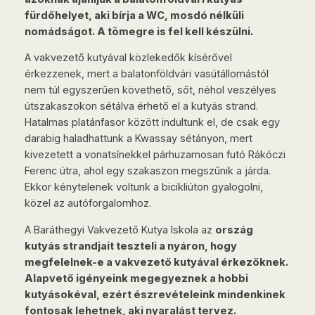
fürdőhelyet, aki bírja a WC, mosdó nélküli
nomádságot. A tömegre is fel kell készülni.
A vakvezető kutyával közlekedők kísérővel
érkezzenek, mert a balatonföldvári vasútállomástól
nem túl egyszerűen követhető, sőt, néhol veszélyes
útszakaszokon sétálva érhető el a kutyás strand.
Hatalmas platánfasor között indultunk el, de csak egy
darabig haladhattunk a Kwassay sétányon, mert
kivezetett a vonatsínekkel párhuzamosan futó Rákóczi
Ferenc útra, ahol egy szakaszon megszűnik a járda.
Ekkor kénytelenek voltunk a bicikliúton gyalogolni,
közel az autóforgalomhoz.
A Baráthegyi Vakvezető Kutya Iskola az
ország
kutyás strandjait teszteli a nyáron, hogy
megfelelnek-e a vakvezető kutyával érkezőknek.
Alapvető igényeink megegyeznek a hobbi
kutyásokéval, ezért észrevételeink mindenkinek
fontosak lehetnek, aki nyaralást tervez.