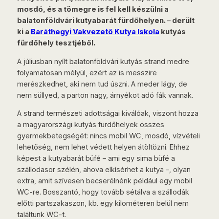
mosdó, és a tömegre is fel kell készülni
a
balatonföldvári kutyabarát fürdőhelyen.
–
derült
ki a
Baráthegyi Vakvezető Kutya Iskola
kutyás
fürdőhely tesztjéből.
A júliusban nyílt balatonföldvári kutyás strand medre
folyamatosan mélyül, ezért az is messzire
merészkedhet, aki nem tud úszni. A meder lágy, de
nem süllyed, a parton nagy, árnyékot adó fák vannak.
A strand természeti adottságai kiválóak, viszont hozza
a magyarországi kutyás fürdőhelyek összes
gyermekbetegségét: nincs mobil WC, mosdó, vízvételi
lehetőség, nem lehet védett helyen átöltözni. Ehhez
képest a kutyabarát büfé – ami egy sima büfé a
szállodasor szélén, ahova elkísérhet a kutya –, olyan
extra, amit szívesen becserélnénk például egy mobil
WC-re. Bosszantó, hogy tovább sétálva a szállodák
előtti partszakaszon, kb. egy kilométeren belül nem
találtunk WC-t.