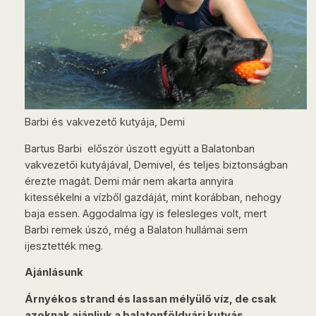
Barbi és vakvezető kutyája, Demi
Bartus Barbi először úszott együtt a Balatonban
vakvezetői kutyájával, Demivel, és teljes biztonságban
érezte magát. Demi már nem akarta annyira
kitessékelni a vízből gazdáját, mint korábban, nehogy
baja essen. Aggodalma így is felesleges volt, mert
Barbi remek úszó, még a Balaton hullámai sem
ijesztették meg.
Ajánlásunk
Árnyékos strand és lassan mélyülő víz, de csak
azoknak ajánljuk a balatonföldvári kutyás