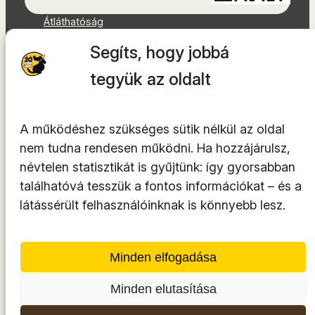
Átláthatóság
Dokumentumok
Segíts, hogy jobbá
Akadálymentességi nyilatkozat
Oldaltérkép
tegyük az oldalt
Facebook
Instagram
A működéshez szükséges sütik nélkül az oldal
YouTube
nem tudna rendesen működni. Ha hozzájárulsz,
LinkedIn
névtelen statisztikát is gyűjtünk: így gyorsabban
TikTok
találhatóvá tesszük a fontos információkat – és a
látássérült felhasználóinknak is könnyebb lesz.
A tárhelyszolgáltató az
INTEGRITY Kft.
Minden elfogadása
Minden elutasítása
© 2014-2026. Minden jog fenntartva.