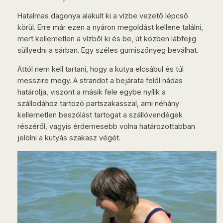
Hatalmas dagonya alakult ki a vízbe vezető lépcső
körül. Erre már ezen a nyáron megoldást kellene találni,
mert kellemetlen a vízből ki és be, út közben lábfejig
süllyedni a sárban. Egy széles gumiszőnyeg beválhat.
Attól nem kell tartani, hogy a kutya elcsábul és túl
messzire megy. A strandot a bejárata felől nádas
határolja, viszont a másik fele egybe nyílik a
szállodához tartozó partszakasszal, ami néhány
kellemetlen beszólást tartogat a szállóvendégek
részéről, vagyis érdemesebb volna határozottabban
jelölni a kutyás szakasz végét.