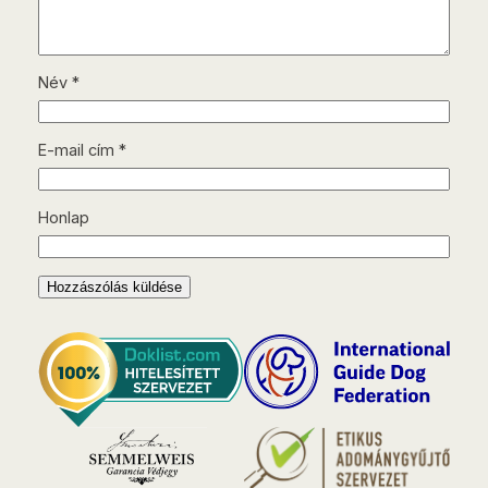
Név
*
E-mail cím
*
Honlap