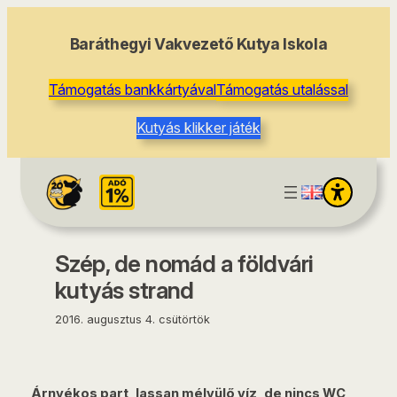
tartalomhoz
Baráthegyi Vakvezető Kutya Iskola
Támogatás bankkártyával
Támogatás utalással
Kutyás klikker játék
Szép, de nomád a földvári
kutyás strand
2016. augusztus 4. csütörtök
Árnyékos part, lassan mélyülő víz, de nincs WC,