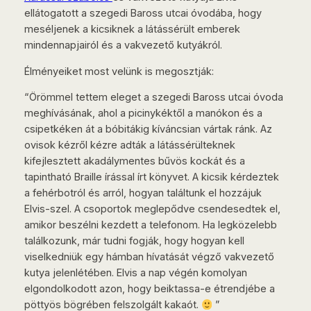
ellátogatott a szegedi Baross utcai óvodába, hogy
meséljenek a kicsiknek a látássérült emberek
mindennapjairól és a vakvezető kutyákról.
Élményeiket most velünk is megosztják:
“Örömmel tettem eleget a szegedi Baross utcai óvoda
meghívásának, ahol a picinykéktől a manókon és a
csipetkéken át a bóbitákig kíváncsian vártak ránk. Az
ovisok kézről kézre adták a látássérülteknek
kifejlesztett akadálymentes bűvös kockát és a
tapintható Braille írással írt könyvet. A kicsik kérdeztek
a fehérbotról és arról, hogyan találtunk el hozzájuk
Elvis-szel. A csoportok meglepődve csendesedtek el,
amikor beszélni kezdett a telefonom. Ha legközelebb
találkozunk, már tudni fogják, hogy hogyan kell
viselkedniük egy hámban hívatását végző vakvezető
kutya jelenlétében. Elvis a nap végén komolyan
elgondolkodott azon, hogy beiktassa-e étrendjébe a
pöttyös bögrében felszolgált kakaót.
”