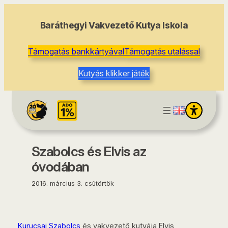
tartalomhoz
Baráthegyi Vakvezető Kutya Iskola
Támogatás bankkártyával
Támogatás utalással
Kutyás klikker játék
Szabolcs és Elvis az
óvodában
2016. március 3. csütörtök
Kurucsai Szabolcs
és vakvezető kutyája Elvis