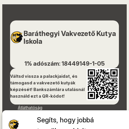
Baráthegyi Vakvezető Kutya
Iskola
1% adószám: 18449149-1-05
Váltsd vissza a palackjaidat, és
támogasd a vakvezető kutyák
képzését! Bankszámlára utalásnál
használd ezt a QR-kódot!
Átláthatóság
Dokumentumok
Segíts, hogy jobbá
Akadálymentességi nyilatkozat
Oldaltérkép