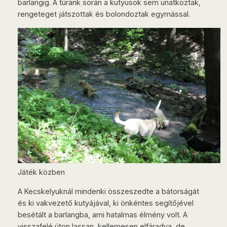
barlangig. A túránk során a kutyusok sem unatkoztak,
rengeteget játszottak és bolondoztak egymással.
Játék közben
A Kecskelyuknál mindenki összeszedte a bátorságát
és ki vakvezető kutyájával, ki önkéntes segítőjével
besétált a barlangba, ami hatalmas élmény volt. A
visszafelé úton lassan, kellemesen elfáradva, de