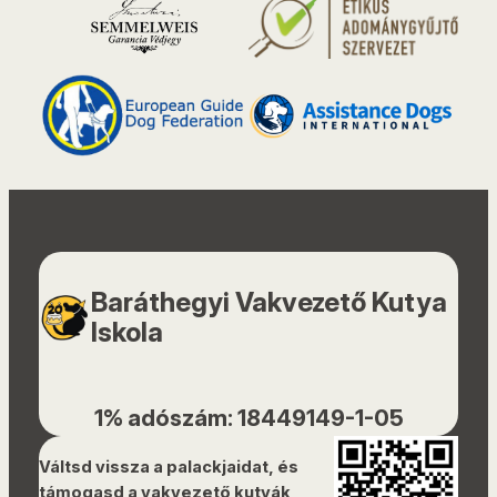
Baráthegyi Vakvezető Kutya
Iskola
1% adószám: 18449149-1-05
Váltsd vissza a palackjaidat, és
támogasd a vakvezető kutyák