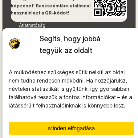
képzését! Bankszámlára utalásnál
használd ezt a QR-kódot!
Átláthatóság
Dokumentumok
Segíts, hogy jobbá
Akadálymentességi nyilatkozat
Oldaltérkép
tegyük az oldalt
Facebook
Instagram
A működéshez szükséges sütik nélkül az oldal
YouTube
nem tudna rendesen működni. Ha hozzájárulsz,
LinkedIn
névtelen statisztikát is gyűjtünk: így gyorsabban
TikTok
találhatóvá tesszük a fontos információkat – és a
látássérült felhasználóinknak is könnyebb lesz.
A tárhelyszolgáltató az
INTEGRITY Kft.
Minden elfogadása