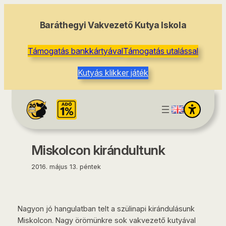
tartalomhoz
Baráthegyi Vakvezető Kutya Iskola
Támogatás bankkártyával
Támogatás utalással
Kutyás klikker játék
Miskolcon kirándultunk
2016. május 13. péntek
Nagyon jó hangulatban telt a szülinapi kirándulásunk
Miskolcon. Nagy örömünkre sok vakvezető kutyával