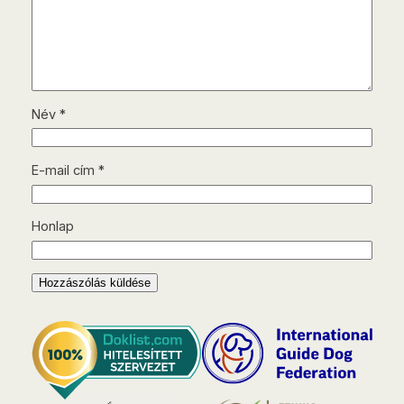
Név
*
E-mail cím
*
Honlap