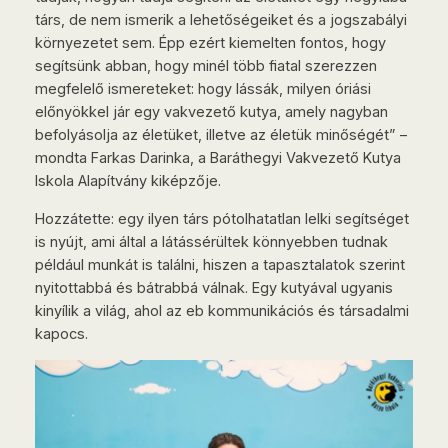
társ, de nem ismerik a lehetőségeiket és a jogszabályi
környezetet sem. Épp ezért kiemelten fontos, hogy
segítsünk abban, hogy minél több fiatal szerezzen
megfelelő ismereteket: hogy lássák, milyen óriási
előnyökkel jár egy vakvezető kutya, amely nagyban
befolyásolja az életüket, illetve az életük minőségét” –
mondta Farkas Darinka, a Baráthegyi Vakvezető Kutya
Iskola Alapítvány kiképzője.
Hozzátette: egy ilyen társ pótolhatatlan lelki segítséget
is nyújt, ami által a látássérültek könnyebben tudnak
például munkát is találni, hiszen a tapasztalatok szerint
nyitottabbá és bátrabbá válnak. Egy kutyával ugyanis
kinyílik a világ, ahol az eb kommunikációs és társadalmi
kapocs.