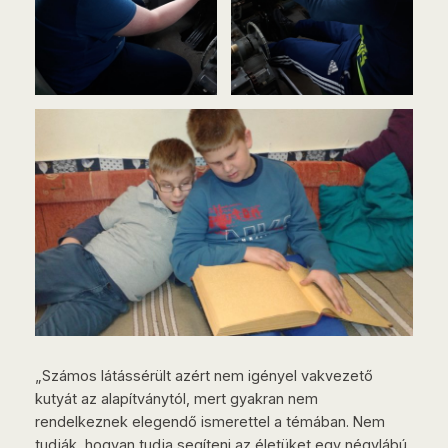
„Számos látássérült azért nem igényel vakvezető
kutyát az alapítványtól, mert gyakran nem
rendelkeznek elegendő ismerettel a témában. Nem
tudják, hogyan tudja segíteni az életüket egy négylábú