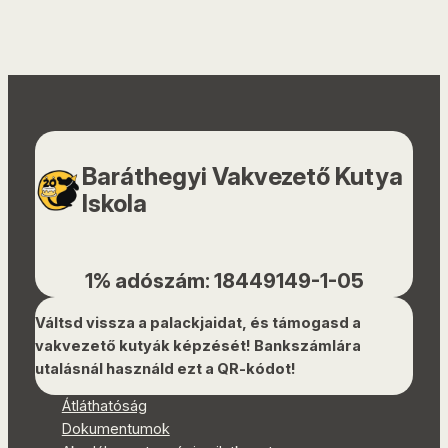
Baráthegyi Vakvezető Kutya
Iskola
1% adószám: 18449149-1-05
Váltsd vissza a palackjaidat, és támogasd a
vakvezető kutyák képzését! Bankszámlára
utalásnál használd ezt a QR-kódot!
Átláthatóság
Dokumentumok