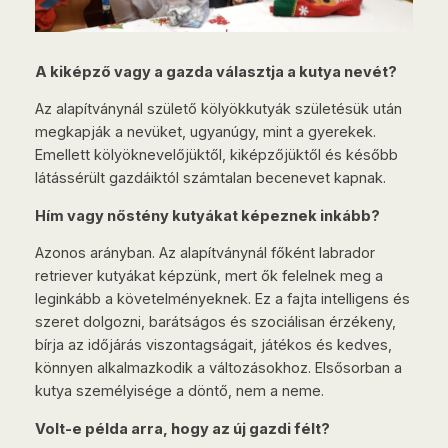
A kiképző vagy a gazda választja a kutya nevét?
Az alapítványnál születő kölyökkutyák születésük után
megkapják a nevüket, ugyanúgy, mint a gyerekek.
Emellett kölyöknevelőjüktől, kiképzőjüktől és később
látássérült gazdáiktól számtalan becenevet kapnak.
Hím vagy nőstény kutyákat képeznek inkább?
Azonos arányban. Az alapítványnál főként labrador
retriever kutyákat képzünk, mert ők felelnek meg a
leginkább a követelményeknek. Ez a fajta intelligens és
szeret dolgozni, barátságos és szociálisan érzékeny,
bírja az időjárás viszontagságait, játékos és kedves,
könnyen alkalmazkodik a változásokhoz. Elsősorban a
kutya személyisége a döntő, nem a neme.
Volt-e példa arra, hogy az új gazdi félt?