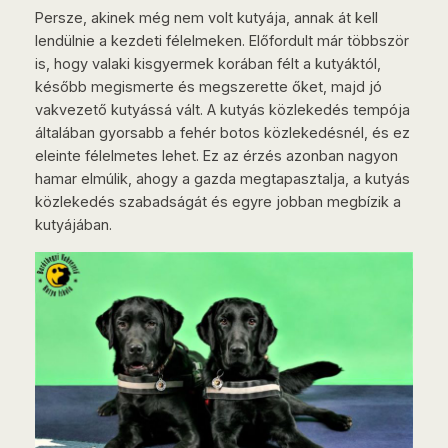
Persze, akinek még nem volt kutyája, annak át kell
lendülnie a kezdeti félelmeken. Előfordult már többször
is, hogy valaki kisgyermek korában félt a kutyáktól,
később megismerte és megszerette őket, majd jó
vakvezető kutyássá vált. A kutyás közlekedés tempója
általában gyorsabb a fehér botos közlekedésnél, és ez
eleinte félelmetes lehet. Ez az érzés azonban nagyon
hamar elmúlik, ahogy a gazda megtapasztalja, a kutyás
közlekedés szabadságát és egyre jobban megbízik a
kutyájában.