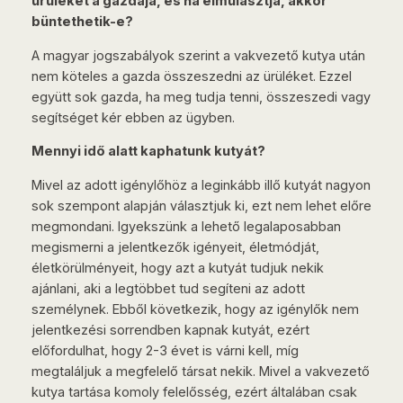
ürüléket a gazdája, és ha elmulasztja, akkor
büntethetik-e?
A magyar jogszabályok szerint a vakvezető kutya után
nem köteles a gazda összeszedni az ürüléket. Ezzel
együtt sok gazda, ha meg tudja tenni, összeszedi vagy
segítséget kér ebben az ügyben.
Mennyi idő alatt kaphatunk kutyát?
Mivel az adott igénylőhöz a leginkább illő kutyát nagyon
sok szempont alapján választjuk ki, ezt nem lehet előre
megmondani. Igyekszünk a lehető legalaposabban
megismerni a jelentkezők igényeit, életmódját,
életkörülményeit, hogy azt a kutyát tudjuk nekik
ajánlani, aki a legtöbbet tud segíteni az adott
személynek. Ebből következik, hogy az igénylők nem
jelentkezési sorrendben kapnak kutyát, ezért
előfordulhat, hogy 2-3 évet is várni kell, míg
megtaláljuk a megfelelő társat nekik. Mivel a vakvezető
kutya tartása komoly felelősség, ezért általában csak