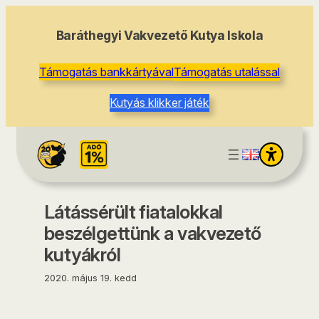
tartalomhoz
Baráthegyi Vakvezető Kutya Iskola
Támogatás bankkártyával
Támogatás utalással
Kutyás klikker játék
Látássérült fiatalokkal
beszélgettünk a vakvezető
kutyákról
2020. május 19. kedd