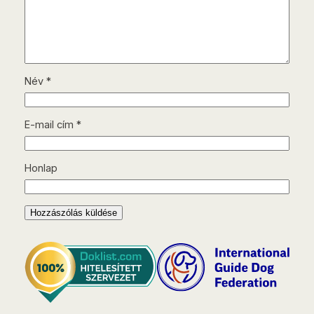
Név
*
E-mail cím
*
Honlap