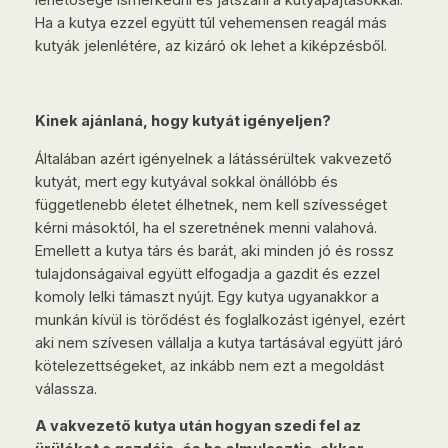
lehetősége ismerkedni és játszani a kutyapajtásokkal.
Ha a kutya ezzel együtt túl vehemensen reagál más
kutyák jelenlétére, az kizáró ok lehet a kiképzésből.
Kinek ajánlaná, hogy kutyát igényeljen?
Általában azért igényelnek a látássérültek vakvezető
kutyát, mert egy kutyával sokkal önállóbb és
függetlenebb életet élhetnek, nem kell szívességet
kérni másoktól, ha el szeretnének menni valahová.
Emellett a kutya társ és barát, aki minden jó és rossz
tulajdonságaival együtt elfogadja a gazdit és ezzel
komoly lelki támaszt nyújt. Egy kutya ugyanakkor a
munkán kívül is törődést és foglalkozást igényel, ezért
aki nem szívesen vállalja a kutya tartásával együtt járó
kötelezettségeket, az inkább nem ezt a megoldást
válassza.
A vakvezető kutya után hogyan szedi fel az