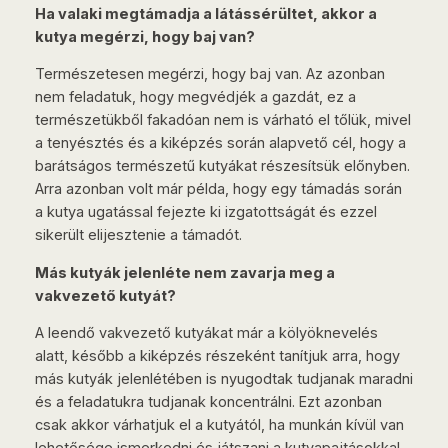
Ha valaki megtámadja a látássérültet, akkor a
kutya megérzi, hogy baj van?
Természetesen megérzi, hogy baj van. Az azonban
nem feladatuk, hogy megvédjék a gazdát, ez a
természetükből fakadóan nem is várható el tőlük, mivel
a tenyésztés és a kiképzés során alapvető cél, hogy a
barátságos természetű kutyákat részesítsük előnyben.
Arra azonban volt már példa, hogy egy támadás során
a kutya ugatással fejezte ki izgatottságát és ezzel
sikerült elijesztenie a támadót.
Más kutyák jelenléte nem zavarja meg a
vakvezető kutyát?
A leendő vakvezető kutyákat már a kölyöknevelés
alatt, később a kiképzés részeként tanítjuk arra, hogy
más kutyák jelenlétében is nyugodtak tudjanak maradni
és a feladatukra tudjanak koncentrálni. Ezt azonban
csak akkor várhatjuk el a kutyától, ha munkán kívül van