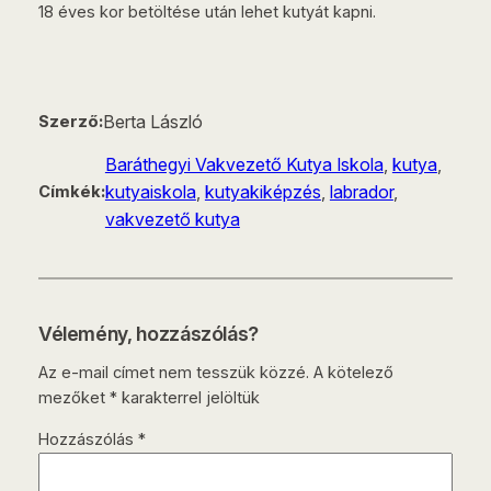
18 éves kor betöltése után lehet kutyát kapni.
Berta László
Szerző:
Baráthegyi Vakvezető Kutya Iskola
, 
kutya
, 
kutyaiskola
, 
kutyakiképzés
, 
labrador
, 
Címkék:
vakvezető kutya
Vélemény, hozzászólás?
Az e-mail címet nem tesszük közzé.
A kötelező
mezőket
*
karakterrel jelöltük
Hozzászólás
*