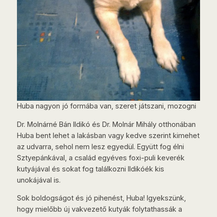
Huba nagyon jó formába van, szeret játszani, mozogni
Dr. Molnárné Bán Ildikó és Dr. Molnár Mihály otthonában
Huba bent lehet a lakásban vagy kedve szerint kimehet
az udvarra, sehol nem lesz egyedül. Együtt fog élni
Sztyepánkával, a család egyéves foxi-puli keverék
kutyájával és sokat fog találkozni Ildikóék kis
unokájával is.
Sok boldogságot és jó pihenést, Huba! Igyekszünk,
hogy mielőbb új vakvezető kutyák folytathassák a