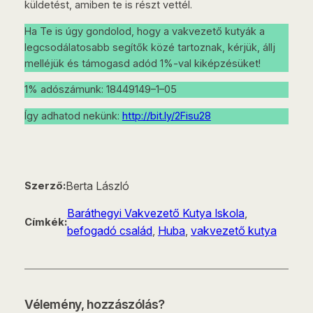
küldetést, amiben te is részt vettél.
Ha Te is úgy gondolod, hogy a vakvezető kutyák a
legcsodálatosabb segítők közé tartoznak, kérjük, állj
melléjük és támogasd adód 1%-val kiképzésüket!
1% adószámunk: 18449149–1–05
Így adhatod nekünk:
http://bit.ly/2Fisu28
Berta László
Szerző:
Baráthegyi Vakvezető Kutya Iskola
, 
Címkék:
befogadó család
, 
Huba
, 
vakvezető kutya
Vélemény, hozzászólás?