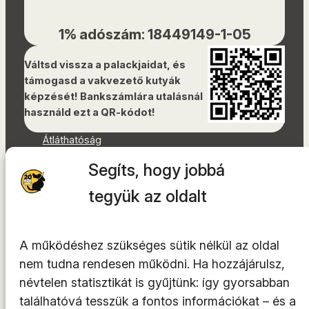
1% adószám: 18449149-1-05
Váltsd vissza a palackjaidat, és
támogasd a vakvezető kutyák
képzését! Bankszámlára utalásnál
használd ezt a QR-kódot!
Átláthatóság
Dokumentumok
Segíts, hogy jobbá
Akadálymentességi nyilatkozat
Oldaltérkép
tegyük az oldalt
Facebook
Instagram
A működéshez szükséges sütik nélkül az oldal
YouTube
nem tudna rendesen működni. Ha hozzájárulsz,
LinkedIn
névtelen statisztikát is gyűjtünk: így gyorsabban
TikTok
találhatóvá tesszük a fontos információkat – és a