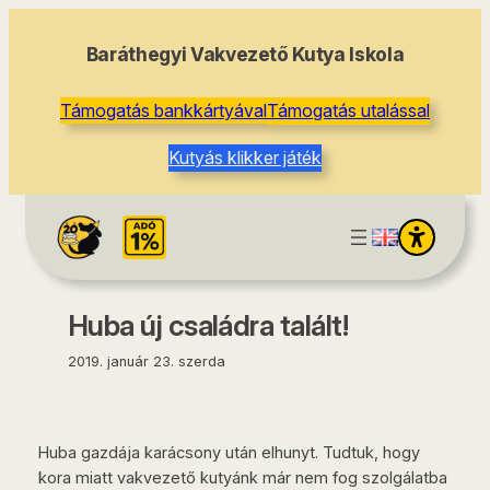
tartalomhoz
Baráthegyi Vakvezető Kutya Iskola
Támogatás bankkártyával
Támogatás utalással
Kutyás klikker játék
Huba új családra talált!
2019. január 23. szerda
Huba gazdája karácsony után elhunyt. Tudtuk, hogy
kora miatt vakvezető kutyánk már nem fog szolgálatba