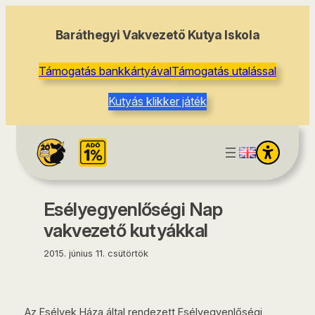
tartalomhoz
Baráthegyi Vakvezető Kutya Iskola
Támogatás bankkártyával
Támogatás utalással
Kutyás klikker játék
Esélyegyenlőségi Nap
vakvezető kutyákkal
2015. június 11. csütörtök
Az Esélyek Háza által rendezett Esélyegyenlőségi