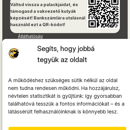
Váltsd vissza a palackjaidat, és
támogasd a vakvezető kutyák
képzését! Bankszámlára utalásnál
használd ezt a QR-kódot!
Átláthatóság
Dokumentumok
Segíts, hogy jobbá
Akadálymentességi nyilatkozat
Oldaltérkép
tegyük az oldalt
Facebook
Instagram
A működéshez szükséges sütik nélkül az oldal
YouTube
nem tudna rendesen működni. Ha hozzájárulsz,
LinkedIn
névtelen statisztikát is gyűjtünk: így gyorsabban
TikTok
találhatóvá tesszük a fontos információkat – és a
látássérült felhasználóinknak is könnyebb lesz.