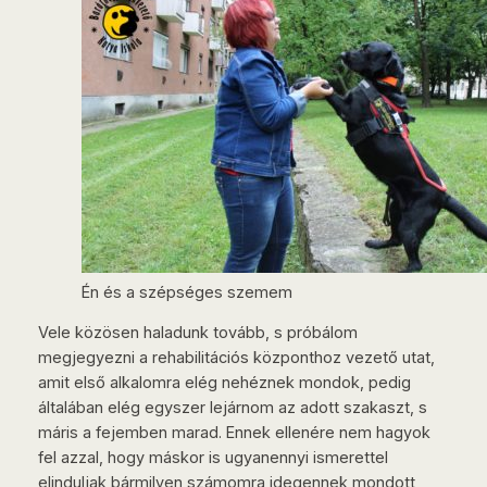
Én és a szépséges szemem
Vele közösen haladunk tovább, s próbálom
megjegyezni a rehabilitációs központhoz vezető utat,
amit első alkalomra elég nehéznek mondok, pedig
általában elég egyszer lejárnom az adott szakaszt, s
máris a fejemben marad. Ennek ellenére nem hagyok
fel azzal, hogy máskor is ugyanennyi ismerettel
elinduljak bármilyen számomra idegennek mondott