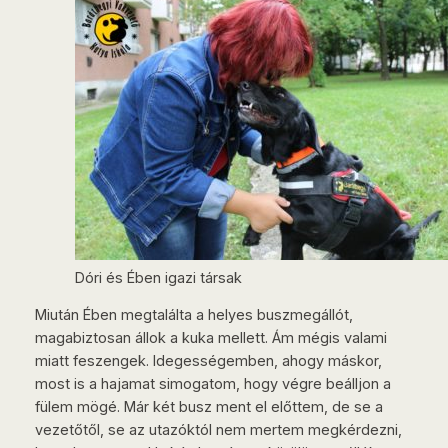
Dóri és Ében igazi társak
Miután Ében megtalálta a helyes buszmegállót,
magabiztosan állok a kuka mellett. Ám mégis valami
miatt feszengek. Idegességemben, ahogy máskor,
most is a hajamat simogatom, hogy végre beálljon a
fülem mögé. Már két busz ment el előttem, de se a
vezetőtől, se az utazóktól nem mertem megkérdezni,