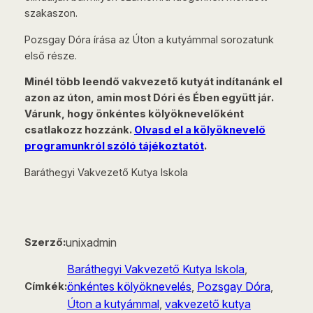
szakaszon.
Pozsgay Dóra írása az Úton a kutyámmal sorozatunk
első része.
Minél több leendő vakvezető kutyát indítanánk el
azon az úton, amin most Dóri és Ében együtt jár.
Várunk, hogy önkéntes kölyöknevelőként
csatlakozz hozzánk.
Olvasd el a kölyöknevelő
programunkról szóló tájékoztatót
.
Baráthegyi Vakvezető Kutya Iskola
unixadmin
Szerző:
Baráthegyi Vakvezető Kutya Iskola
, 
önkéntes kölyöknevelés
, 
Pozsgay Dóra
, 
Címkék:
Úton a kutyámmal
, 
vakvezető kutya