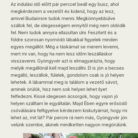
Az indulási idő előtt pár perccel beáll egy busz, ahol
megkérdezem a vezetőt és kiderül, hogy az lesz,
amivel Budaörsre tudok menni. Megkönnyebbülve
szállok fel, de idegességem ennyitől még nem oldódik
fel. Nem tudok annyira ellazultan ülni. Feszített és a
földre szorosan nyomódó lábakkal figyelek minden
egyes megállót. Még a táskámat se merem levenni,
mert mi van, hogy ha nem lesz időm leszálláskor
visszavenni. Gyöngyvér azt is elmagyarázta, hogy
melyik megállónál kell majd leszállni. El is jön a becses
megálló, leszállok, fülelek, gondolom csak is jó helyen
lehetek. A lábammal meg is találom a vezető sávot,
aminek örülök, hisz nem sok helyen lehet ilyet
felfedezni. Kissé idegesen ácsorgok, hogy vajon jó
helyen szálltam le egyáltalán. Majd Ében egyre erősödő
csóválására felfigyelve kérdezem kiskutyámat, hogy mi
lehet az, mit lát? Pár percre rá nem más, Gyöngyvér jön
velünk szembe, akinek mindketten nagyon megörülünk.