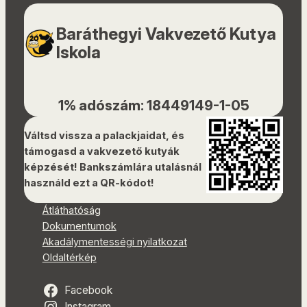
Baráthegyi Vakvezető Kutya
Iskola
1% adószám: 18449149-1-05
Váltsd vissza a palackjaidat, és
támogasd a vakvezető kutyák
képzését! Bankszámlára utalásnál
használd ezt a QR-kódot!
Átláthatóság
Dokumentumok
Akadálymentességi nyilatkozat
Oldaltérkép
Facebook
Instagram