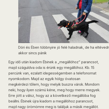
Dóri és Ében többnyire jó felé haladnak, de ha eltéved
akkor sincs pánik
Egy idő után kiadom Ébinek a „megállóhoz” parancsot,
majd száguldva oda is érünk egy megállóhoz. Kb. 15
percünk van, ezalatt idegességemben a telefonomat
nyomkodom. Majd az egyik hölgy óvatosan
megkérdezi tőlem, hogy melyik buszra várok. Mondom
neki, hogy ilyen számú kéne, meg hogy merre megyek.
Erre jött a válsz, hogy az a következő megállóba fog
beállni. Ébinek újra kiadom a megállóhoz parancsot,
majd nagy örömömre meg is találjuk a másik megállót.