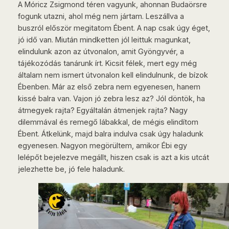
A Móricz Zsigmond téren vagyunk, ahonnan Budaörsre
fogunk utazni, ahol még nem jártam. Leszállva a
buszról először megitatom Ébent. A nap csak úgy éget,
jó idő van. Miután mindketten jól leittuk magunkat,
elindulunk azon az útvonalon, amit Gyöngyvér, a
tájékozódás tanárunk írt. Kicsit félek, mert egy még
általam nem ismert útvonalon kell elindulnunk, de bízok
Ébenben. Már az első zebra nem egyenesen, hanem
kissé balra van. Vajon jó zebra lesz az? Jól döntök, ha
átmegyek rajta? Egyáltalán átmenjek rajta? Nagy
dilemmával és remegő lábakkal, de mégis elindítom
Ébent. Átkelünk, majd balra indulva csak úgy haladunk
egyenesen. Nagyon megörültem, amikor Ébi egy
lelépőt bejelezve megállt, hiszen csak is azt a kis utcát
jelezhette be, jó fele haladunk.