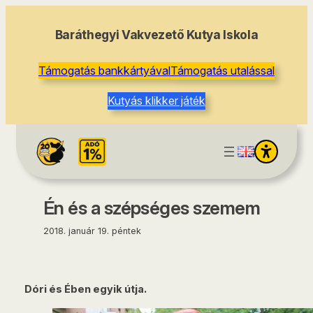
tartalomhoz
Baráthegyi Vakvezető Kutya Iskola
Támogatás bankkártyával
Támogatás utalással
Kutyás klikker játék
Én és a szépséges szemem
2018. január 19. péntek
Dóri és Ében egyik útja.