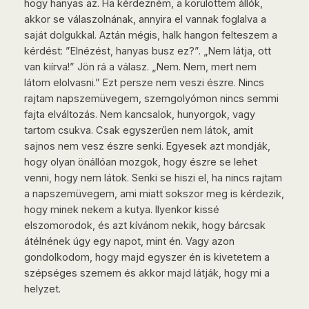
hogy hanyas az. Ha kérdezném, a körülöttem állók,
akkor se válaszolnának, annyira el vannak foglalva a
saját dolgukkal. Aztán mégis, halk hangon felteszem a
kérdést: ”Elnézést, hanyas busz ez?”. „Nem látja, ott
van kiírva!” Jön rá a válasz. „Nem. Nem, mert nem
látom elolvasni.” Ezt persze nem veszi észre. Nincs
rajtam napszemüvegem, szemgolyómon nincs semmi
fajta elváltozás. Nem kancsalok, hunyorgok, vagy
tartom csukva. Csak egyszerűen nem látok, amit
sajnos nem vesz észre senki. Egyesek azt mondják,
hogy olyan önállóan mozgok, hogy észre se lehet
venni, hogy nem látok. Senki se hiszi el, ha nincs rajtam
a napszemüvegem, ami miatt sokszor meg is kérdezik,
hogy minek nekem a kutya. Ilyenkor kissé
elszomorodok, és azt kívánom nekik, hogy bárcsak
átélnének úgy egy napot, mint én. Vagy azon
gondolkodom, hogy majd egyszer én is kivetetem a
szépséges szemem és akkor majd látják, hogy mi a
helyzet.