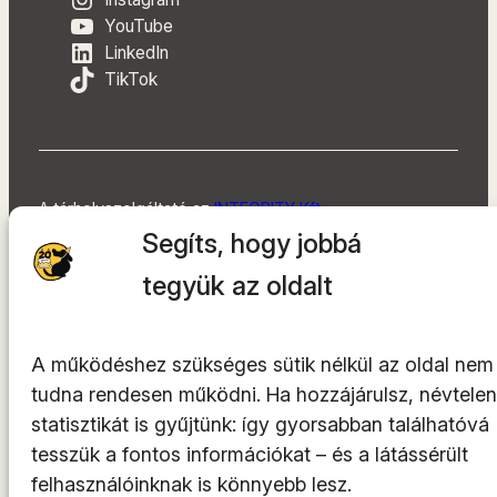
YouTube
LinkedIn
TikTok
A tárhelyszolgáltató az
INTEGRITY Kft.
Segíts, hogy jobbá
© 2014-2026. Minden jog fenntartva.
tegyük az oldalt
A működéshez szükséges sütik nélkül az oldal nem
tudna rendesen működni. Ha hozzájárulsz, névtelen
statisztikát is gyűjtünk: így gyorsabban találhatóvá
tesszük a fontos információkat – és a látássérült
felhasználóinknak is könnyebb lesz.