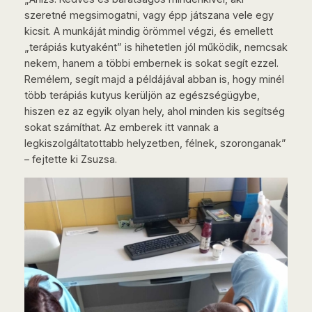
szeretné megsimogatni, vagy épp játszana vele egy
kicsit. A munkáját mindig örömmel végzi, és emellett
„terápiás kutyaként” is hihetetlen jól működik, nemcsak
nekem, hanem a többi embernek is sokat segít ezzel.
Remélem, segít majd a példájával abban is, hogy minél
több terápiás kutyus kerüljön az egészségügybe,
hiszen ez az egyik olyan hely, ahol minden kis segítség
sokat számíthat. Az emberek itt vannak a
legkiszolgáltatottabb helyzetben, félnek, szoronganak”
– fejtette ki Zsuzsa.