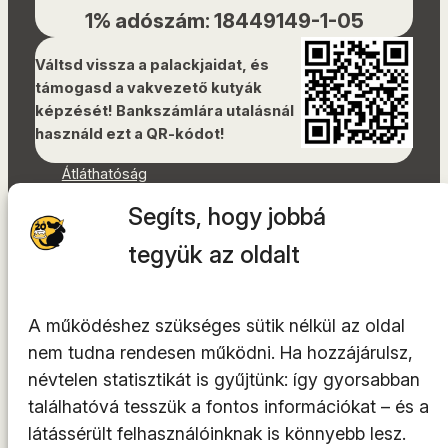
1% adószám: 18449149-1-05
Váltsd vissza a palackjaidat, és
támogasd a vakvezető kutyák
képzését! Bankszámlára utalásnál
használd ezt a QR-kódot!
Átláthatóság
Dokumentumok
Segíts, hogy jobbá
Akadálymentességi nyilatkozat
Oldaltérkép
tegyük az oldalt
Facebook
Instagram
A működéshez szükséges sütik nélkül az oldal
YouTube
nem tudna rendesen működni. Ha hozzájárulsz,
LinkedIn
névtelen statisztikát is gyűjtünk: így gyorsabban
TikTok
találhatóvá tesszük a fontos információkat – és a
látássérült felhasználóinknak is könnyebb lesz.