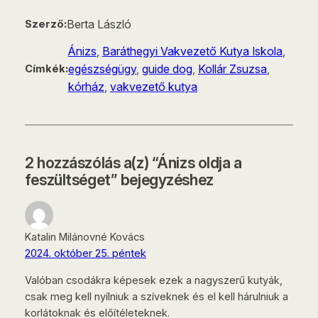
Berta László
Szerző:
Ánizs
, 
Baráthegyi Vakvezető Kutya Iskola
, 
egészségügy
, 
guide dog
, 
Kollár Zsuzsa
, 
Címkék:
kórház
, 
vakvezető kutya
2 hozzászólás a(z) “Ánizs oldja a
feszültséget” bejegyzéshez
Katalin Milánovné Kovács
2024. október 25. péntek
Valóban csodákra képesek ezek a nagyszerű kutyák,
csak meg kell nyílniuk a szíveknek és el kell hárulniuk a
korlátoknak és előítéleteknek.