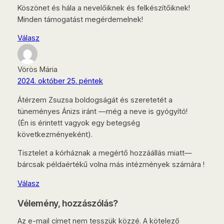
Köszönet és hála a nevelőiknek és felkészítőiknek!
Minden támogatást megérdemelnek!
Válasz
Vörös Mária
2024. október 25. péntek
Átérzem Zsuzsa boldogságát és szeretetét a
tüneményes Ánizs iránt —még a neve is gyógyító!
(Én is érintett vagyok egy betegség
következményeként).
Tisztelet a kórháznak a megértő hozzáállás miatt—
bárcsak példaértékű volna más intézmények számára !
Válasz
Vélemény, hozzászólás?
Az e-mail címet nem tesszük közzé.
A kötelező