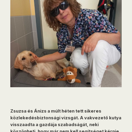
Zsuzsa és Ánizs a múlt héten tett sikeres
közlekedésbiztonsági vizsgát. A vakvezető kutya
visszaadta a gazdája szabadságát, neki
köszönheti, hogy már nem kell segítséget kérnie