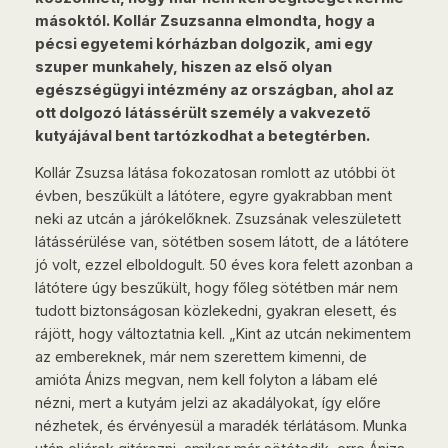
másoktól. Kollár Zsuzsanna elmondta, hogy a
pécsi egyetemi kórházban dolgozik, ami egy
szuper munkahely, hiszen az első olyan
egészségügyi intézmény az országban, ahol az
ott dolgozó látássérült személy a vakvezető
kutyájával bent tartózkodhat a betegtérben.
Kollár Zsuzsa látása fokozatosan romlott az utóbbi öt
évben, beszűkült a látótere, egyre gyakrabban ment
neki az utcán a járókelőknek. Zsuzsának veleszületett
látássérülése van, sötétben sosem látott, de a látótere
jó volt, ezzel elboldogult. 50 éves kora felett azonban a
látótere úgy beszűkült, hogy főleg sötétben már nem
tudott biztonságosan közlekedni, gyakran elesett, és
rájött, hogy változtatnia kell. „Kint az utcán nekimentem
az embereknek, már nem szerettem kimenni, de
amióta Ánizs megvan, nem kell folyton a lábam elé
nézni, mert a kutyám jelzi az akadályokat, így előre
nézhetek, és érvényesül a maradék térlátásom. Munka