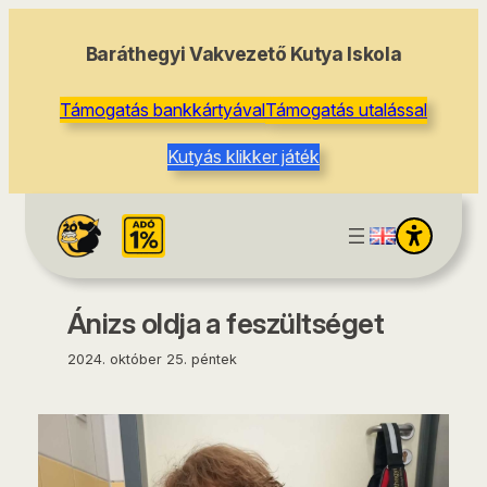
tartalomhoz
Baráthegyi Vakvezető Kutya Iskola
Támogatás bankkártyával
Támogatás utalással
Kutyás klikker játék
Ánizs oldja a feszültséget
2024. október 25. péntek