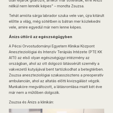
után eljárok gitározni, amikor már sötétedik, erre Ánizs
nélkül nem lennék képes” – mondta Zsuzsa.
Tehát amióta sárga labrador szuka vele van, újra kitárult
előtte a világ, még sötétben is bátran mer közlekedni
vele, amire egyedül már nem lenne képes.
Ánizs úttörő az egészségügyben
A Pécsi Orvostudományi Egyetem Klinikai Központ
Aneszteziológiai és Intenzív Terápiás Intézete (PTE KK
AITI) az első olyan egészségügyi intézmény az
országban, ahol az ott dolgozó látássérült személy a
vakvezető kutyájával bent tartózkodhat a betegtérben.
Zsuzsa aneszteziológiai szakasszisztens a preoperatív
ambulancián, ahol az altatás előtti kivizsgálást végzik.
Munkaköre megváltozott, a látásromlása miatt két éve
már nem a műtőben dolgozik.
Zsuzsa és Ánizs a klinikán: