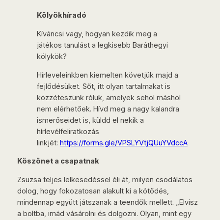
Kölyökhíradó
Kíváncsi vagy, hogyan kezdik meg a
játékos tanulást a legkisebb Baráthegyi
kölykök?
Hírleveleinkben kiemelten követjük majd a
fejlődésüket. Sőt, itt olyan tartalmakat is
közzéteszünk róluk, amelyek sehol máshol
nem elérhetőek. Hívd meg a nagy kalandra
ismerőseidet is, küldd el nekik a
hírlevélfeliratkozás
linkjét:
https://forms.gle/VPSLYVtjQUuYVdccA
Köszönet a csapatnak
Zsuzsa teljes lelkesedéssel éli át, milyen csodálatos
dolog, hogy fokozatosan alakult ki a kötődés,
mindennap együtt játszanak a teendők mellett. „Elvisz
a boltba, imád vásárolni és dolgozni. Olyan, mint egy