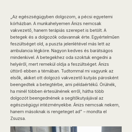
„Az egészségügyben dolgozom, a pécsi egyetemi
kórházban. A munkahelyemen Ánizs nemcsak
vakvezető, hanem terápiás szerepet is betölt. A
betegek és a dolgozók odavannak érte. Egyértelműen
feszültséget old, a puszta jelenlétével más lett az
ambulancia légköre. Nagyon kedves és barátságos
mindenkivel. A betegekhez oda szoktuk engedni a
helyéről, mert remekül oldja a feszültséget. Ánizs
úttörő ebben a témában. Tudtommal mi vagyunk az
elsők, akiket ott dolgozó vakvezető kutyás párosként
beengedtek a betegtérbe, ami példaértékű. Örülnék,
ha minél többen értesülnének erről, hátha több
dolgozót beengednének a segítőkutyájával az
egészségügyi intézményekbe. Ánizs nemcsak nekem,
hanem másoknak is rengeteget ad” – mondta el
Zsuzsa.