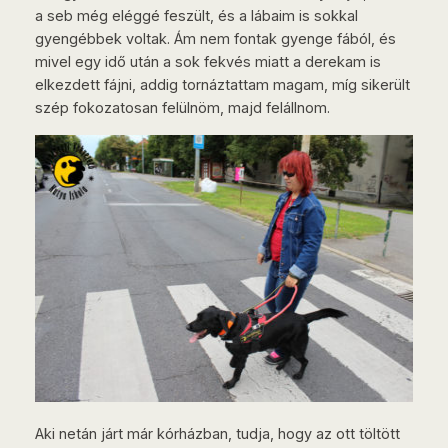
a seb még eléggé feszült, és a lábaim is sokkal
gyengébbek voltak. Ám nem fontak gyenge fából, és
mivel egy idő után a sok fekvés miatt a derekam is
elkezdett fájni, addig tornáztattam magam, míg sikerült
szép fokozatosan felülnöm, majd felállnom.
Aki netán járt már kórházban, tudja, hogy az ott töltött