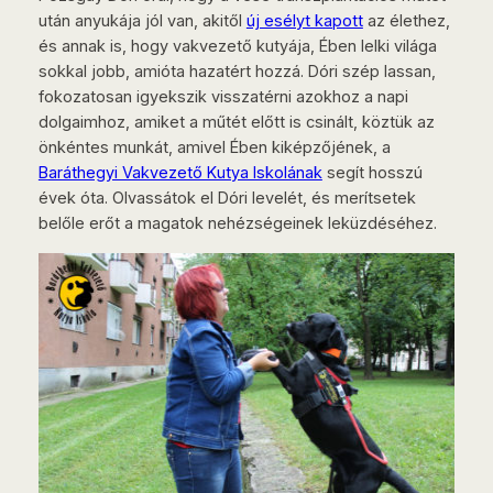
után anyukája jól van, akitől
új esélyt kapott
az élethez,
és annak is, hogy vakvezető kutyája, Ében lelki világa
sokkal jobb, amióta hazatért hozzá. Dóri szép lassan,
fokozatosan igyekszik visszatérni azokhoz a napi
dolgaimhoz, amiket a műtét előtt is csinált, köztük az
önkéntes munkát, amivel Ében kiképzőjének, a
Baráthegyi Vakvezető Kutya Iskolának
segít hosszú
évek óta. Olvassátok el Dóri levelét, és merítsetek
belőle erőt a magatok nehézségeinek leküzdéséhez.