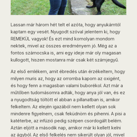
Lassan már három hét telt el azóta, hogy anyukámtól
kaptam egy vesét. Nyugodt szóval jelentem ki, hogy
REMEKÜL vagyok! És ezt mind komolyan mondom
nektek, mivel az összes eredményem jó. Még az a
fontos számocska is, ami egy ideje már oly magasan
kullogott, hiszen mostanra már csak két számjegyű.
Az első emlékem, amit ébredés után érzékeltem, hogy
milyen muris az, hogy az orromba kapom az oxigént,
és hogy fenn a magasban valami buborékol. Azt már a
műtőben tudomásomra adták, hogy anya jól van, és ez
a nyugodtság töltött el abban a pillanatban is, amikor
felkeltem. Az elején igazából nem kellett olyan sok
mindenre figyelnem, csak feküdnöm és pihenni. A pisi a
katéterbe, az infúzió pedig szépen csordogált belém.
Aztán eljött a második nap, amikor már ki kellett kelni
az ágyból. Az első felkelés nem sikerült olyan jól, mivel