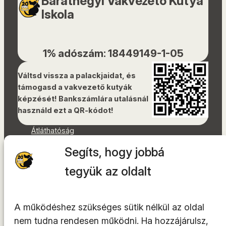
Baráthegyi Vakvezető Kutya
Iskola
1% adószám: 18449149-1-05
Váltsd vissza a palackjaidat, és
támogasd a vakvezető kutyák
képzését! Bankszámlára utalásnál
használd ezt a QR-kódot!
Átláthatóság
Dokumentumok
Segíts, hogy jobbá
Akadálymentességi nyilatkozat
Oldaltérkép
tegyük az oldalt
Facebook
Instagram
A működéshez szükséges sütik nélkül az oldal
YouTube
nem tudna rendesen működni. Ha hozzájárulsz,
LinkedIn