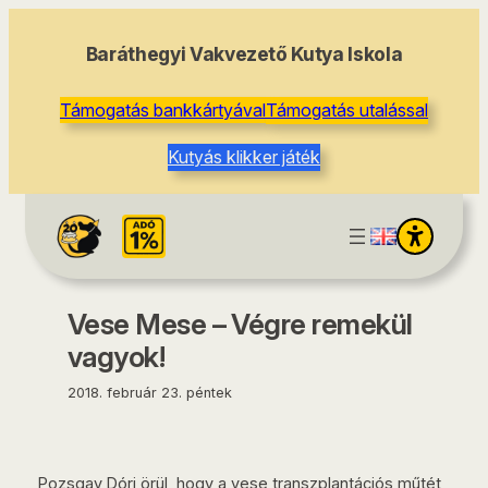
tartalomhoz
Baráthegyi Vakvezető Kutya Iskola
Támogatás bankkártyával
Támogatás utalással
Kutyás klikker játék
Vese Mese – Végre remekül
vagyok!
2018. február 23. péntek
Pozsgay Dóri örül, hogy a vese transzplantációs műtét