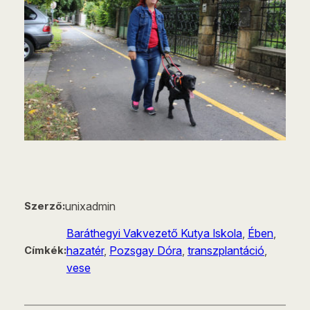
unixadmin
Szerző:
Baráthegyi Vakvezető Kutya Iskola
, 
Ében
, 
hazatér
, 
Pozsgay Dóra
, 
transzplantáció
, 
Címkék:
vese