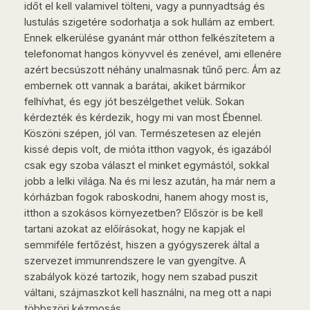
időt el kell valamivel tölteni, vagy a punnyadtság és
lustulás szigetére sodorhatja a sok hullám az embert.
Ennek elkerülése gyanánt már otthon felkészítetem a
telefonomat hangos könyvvel és zenével, ami ellenére
azért becsúszott néhány unalmasnak tűnő perc. Ám az
embernek ott vannak a barátai, akiket bármikor
felhívhat, és egy jót beszélgethet velük. Sokan
kérdezték és kérdezik, hogy mi van most Ébennel.
Köszöni szépen, jól van. Természetesen az elején
kissé depis volt, de mióta itthon vagyok, és igazából
csak egy szoba választ el minket egymástól, sokkal
jobb a lelki világa. Na és mi lesz azután, ha már nem a
kórházban fogok raboskodni, hanem ahogy most is,
itthon a szokásos környezetben? Először is be kell
tartani azokat az előírásokat, hogy ne kapjak el
semmiféle fertőzést, hiszen a gyógyszerek által a
szervezet immunrendszere le van gyengítve. A
szabályok közé tartozik, hogy nem szabad puszit
váltani, szájmaszkot kell használni, na meg ott a napi
többszöri kézmosás.