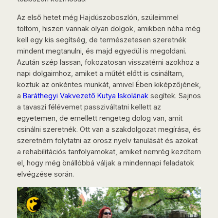
Az első hetet még Hajdúszoboszlón, szüleimmel
töltöm, hiszen vannak olyan dolgok, amikben néha még
kell egy kis segítség, de természetesen szeretnék
mindent megtanulni, és majd egyedül is megoldani.
Azután szép lassan, fokozatosan visszatérni azokhoz a
napi dolgaimhoz, amiket a műtét előtt is csináltam,
köztük az önkéntes munkát, amivel Ében kiképzőjének,
a
Baráthegyi Vakvezető Kutya Iskolának
segítek. Sajnos
a tavaszi félévemet passziváltatni kellett az
egyetemen, de emellett rengeteg dolog van, amit
csinálni szeretnék. Ott van a szakdolgozat megírása, és
szeretném folytatni az orosz nyelv tanulását és azokat
a rehabilitációs tanfolyamokat, amiket nemrég kezdtem
el, hogy még önállóbbá váljak a mindennapi feladatok
elvégzése során.