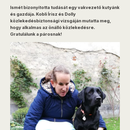
Ismét bizonyította tudását egy vakvezető kutyánk
és gazdája. Kobli Írisz és Dolly
közlekedésbiztonsági vizsgáján mutatta meg,
hogy alkalmas az önálló közlekedésre.
Gratulálunk a párosnak!