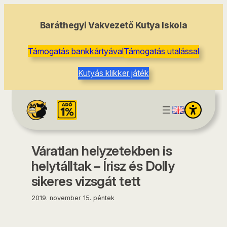
tartalomhoz
Baráthegyi Vakvezető Kutya Iskola
Támogatás bankkártyával
Támogatás utalással
Kutyás klikker játék
Váratlan helyzetekben is
helytálltak – Írisz és Dolly
sikeres vizsgát tett
2019. november 15. péntek