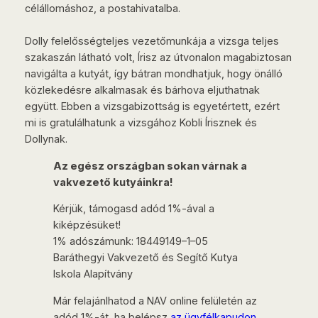
célállomáshoz, a postahivatalba.
Dolly felelősségteljes vezetőmunkája a vizsga teljes
szakaszán látható volt, Írisz az útvonalon magabiztosan
navigálta a kutyát, így bátran mondhatjuk, hogy önálló
közlekedésre alkalmasak és bárhova eljuthatnak
együtt. Ebben a vizsgabizottság is egyetértett, ezért
mi is gratulálhatunk a vizsgához Kobli Írisznek és
Dollynak.
Az egész országban sokan várnak a
vakvezető kutyáinkra!
Kérjük, támogasd adód 1%-ával a
kiképzésüket!
1% adószámunk: 18449149–1–05
Baráthegyi Vakvezető és Segítő Kutya
Iskola Alapítvány
Már felajánlhatod a NAV online felületén az
adód 1%-át, ha belépsz
az ügyfélkapudon