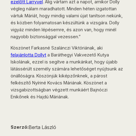
ezelőtt Larryvel
. Alig vártam azt a napot, amikor Dolly
végleg nálam maradhatott. Minden héten izgatottan
vártuk Máriát, hogy mindig valami újat tanítson nekünk,
és közben folyamatosan készültünk a vizsgára. Dolly
vigyáz minden lépésemre, és azon van, hogy minél
nagyobb biztonsággal vezessen.”
Köszönet Farkasné Szalánczi Viktóriának, aki
felajánlotta Dollyt
a Baráthegyi Vakvezető Kutya
Iskolának, ezzel is segítve a munkánkat, hogy újabb
látássérült személy számára lehetőséget nyújtsunk az
önállóságra. Köszönjük kiképzőnknek, a párost
felkészítő Nyíriné Kovács Máriának. Köszönet a
vizsgabizottságban végzett munkáért Bajnóczi
Enikőnek és Hajdú Máriának.
Berta László
Szerző: