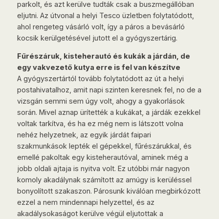
parkolt, és azt kerülve tudták csak a buszmegállóban
eljutni. Az útvonal a helyi Tesco üzletben folytatódott,
ahol rengeteg vásárló volt, így a páros a bevásárló
kocsik kerülgetésével jutott el a gyógyszertárig.
Fűrészáruk, kisteherautó és kukák a járdán, de
egy vakvezető kutya erre is fel van készítve
A gyógyszertártól tovább folytatódott az út a helyi
postahivatalhoz, amit napi szinten keresnek fel, no de a
vizsgán semmi sem úgy volt, ahogy a gyakorlások
során. Mivel aznap ürítették a kukákat, a járdák ezekkel
voltak tarkítva, és ha ez még nem is látszott volna
nehéz helyzetnek, az egyik járdát faipari
szakmunkások lepték el gépekkel, fűrészárukkal, és
emellé pakoltak egy kisteherautóval, aminek még a
jobb oldali ajtaja is nyitva volt. Ez utóbbi már nagyon
komoly akadálynak számított az amúgy is kerüléssel
bonyolított szakaszon. Párosunk kiválóan megbirkózott
ezzel a nem mindennapi helyzettel, és az
akadálysokaságot kerülve végül eljutottak a