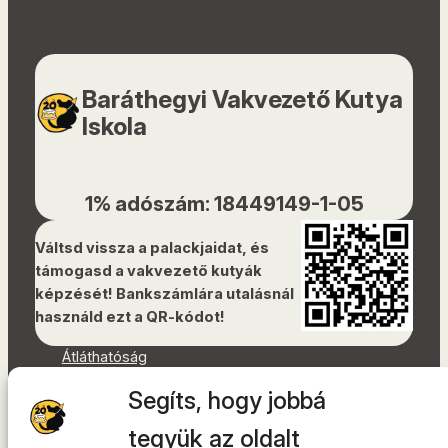
Baráthegyi Vakvezető Kutya
Iskola
1% adószám: 18449149-1-05
Váltsd vissza a palackjaidat, és
támogasd a vakvezető kutyák
képzését! Bankszámlára utalásnál
használd ezt a QR-kódot!
Átláthatóság
Dokumentumok
Segíts, hogy jobbá
Akadálymentességi nyilatkozat
Oldaltérkép
tegyük az oldalt