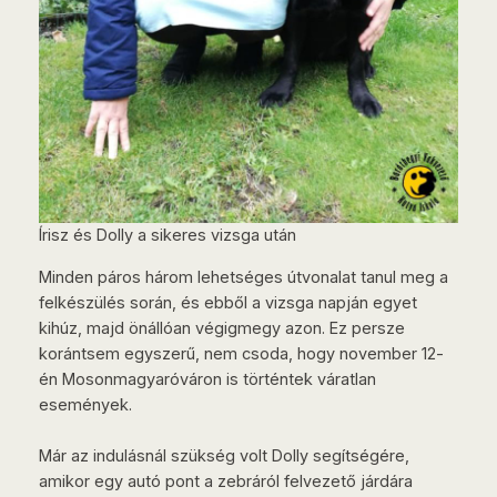
Írisz és Dolly a sikeres vizsga után
Minden páros három lehetséges útvonalat tanul meg a
felkészülés során, és ebből a vizsga napján egyet
kihúz, majd önállóan végigmegy azon. Ez persze
korántsem egyszerű, nem csoda, hogy november 12-
én Mosonmagyaróváron is történtek váratlan
események.
Már az indulásnál szükség volt Dolly segítségére,
amikor egy autó pont a zebráról felvezető járdára