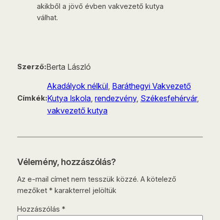
akikből a jövő évben vakvezető kutya
válhat.
Berta László
Szerző:
Akadályok nélkül
, 
Baráthegyi Vakvezető
Kutya Iskola
, 
rendezvény
, 
Székesfehérvár
, 
Címkék:
vakvezető kutya
Vélemény, hozzászólás?
Az e-mail címet nem tesszük közzé.
A kötelező
mezőket
*
karakterrel jelöltük
Hozzászólás
*