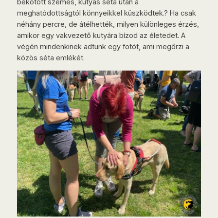
bekötött szemes, kutyás séta után a
meghatódottságtól könnyeikkel küszködtek.? Ha csak
néhány percre, de átélhették, milyen különleges érzés,
amikor egy vakvezető kutyára bízod az életedet. A
végén mindenkinek adtunk egy fotót, ami megőrzi a
közös séta emlékét.