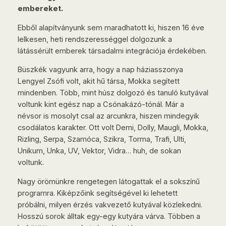
embereket.
Ebből alapítványunk sem maradhatott ki, hiszen 16 éve
lelkesen, heti rendszerességgel dolgozunk a
látássérült emberek társadalmi integrációja érdekében.
Büszkék vagyunk arra, hogy a nap háziasszonya
Lengyel Zsófi volt, akit hű társa, Mokka segített
mindenben. Több, mint húsz dolgozó és tanuló kutyával
voltunk kint egész nap a Csónakázó-tónál. Már a
névsor is mosolyt csal az arcunkra, hiszen mindegyik
csodálatos karakter. Ott volt Demi, Dolly, Maugli, Mokka,
Rizling, Serpa, Szamóca, Szikra, Torma, Trafi, Ulti,
Unikum, Unka, UV, Vektor, Vidra… huh, de sokan
voltunk.
Nagy örömünkre rengetegen látogattak el a sokszínű
programra. Kiképzőink segítségével ki lehetett
próbálni, milyen érzés vakvezető kutyával közlekedni.
Hosszú sorok álltak egy-egy kutyára várva. Többen a