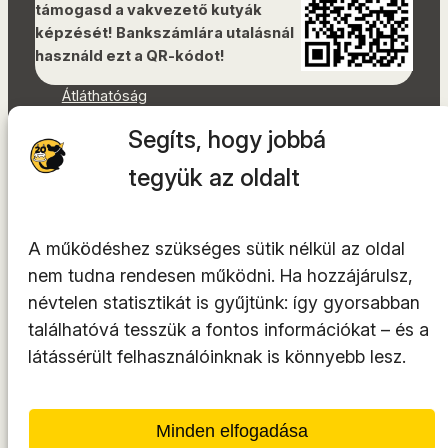
támogasd a vakvezető kutyák
képzését! Bankszámlára utalásnál
használd ezt a QR-kódot!
Átláthatóság
Dokumentumok
Segíts, hogy jobbá
Akadálymentességi nyilatkozat
Oldaltérkép
tegyük az oldalt
Facebook
Instagram
A működéshez szükséges sütik nélkül az oldal
YouTube
nem tudna rendesen működni. Ha hozzájárulsz,
LinkedIn
névtelen statisztikát is gyűjtünk: így gyorsabban
TikTok
találhatóvá tesszük a fontos információkat – és a
látássérült felhasználóinknak is könnyebb lesz.
A tárhelyszolgáltató az
INTEGRITY Kft.
Minden elfogadása