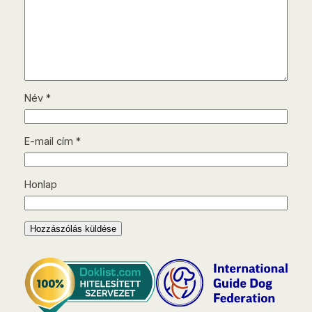
Név
*
E-mail cím
*
Honlap