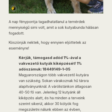
A nap fénypontja tagadhatatlanul a temérdek
mennyiségű simi volt, amit a sok kutyabunda hálásan
fogadott.
Köszönjük nektek, hogy ennyien eljöttetek az
eseményre!
Kérjük, támogasd adód 1%-ával a
vakvezető kutyák kiképzését! 1%
adószámuk: 18449149–1–05
Magyarországon több vakvezető kutyára
van szükség. Sokan várakoznak hű társra
alapítványunknál. A várólistánkon átlagosan
40-50 fő van. Jelenleg 12 kutyánk áll
kiképzés alatt, és ha minden a terveink
szerint sikerül, akkor 30 kölyök fog
megszületni nálunk ebben az évben,