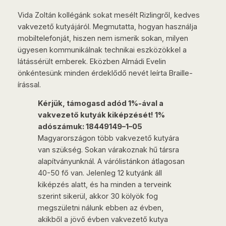
Vida Zoltán kollégánk sokat mesélt Rizlingről, kedves
vakvezető kutyájáról. Megmutatta, hogyan használja
mobiltelefonját, hiszen nem ismerik sokan, milyen
ügyesen kommunikálnak technikai eszközökkel a
látássérült emberek. Eközben Almádi Evelin
önkéntesünk minden érdeklődő nevét leírta Braille-
írással.
Kérjük, támogasd adód 1%-ával a
vakvezető kutyák kiképzését! 1%
adószámuk: 18449149–1–05
Magyarországon több vakvezető kutyára
van szükség. Sokan várakoznak hű társra
alapítványunknál. A várólistánkon átlagosan
40-50 fő van. Jelenleg 12 kutyánk áll
kiképzés alatt, és ha minden a terveink
szerint sikerül, akkor 30 kölyök fog
megszületni nálunk ebben az évben,
akikből a jövő évben vakvezető kutya