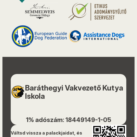
Baráthegyi Vakvezető Kutya
Iskola
1% adószám: 18449149-1-05
Váltsd vissza a palackjaidat, és