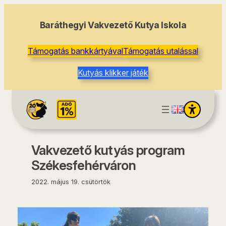
tartalomhoz
Baráthegyi Vakvezető Kutya Iskola
Támogatás bankkártyával
Támogatás utalással
Kutyás klikker játék
Vakvezető kutyás program
Székesfehérváron
2022. május 19. csütörtök