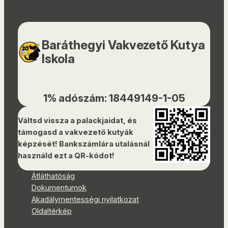
Baráthegyi Vakvezető Kutya
Iskola
1% adószám: 18449149-1-05
Váltsd vissza a palackjaidat, és
támogasd a vakvezető kutyák
képzését! Bankszámlára utalásnál
használd ezt a QR-kódot!
Átláthatóság
Dokumentumok
Akadálymentességi nyilatkozat
Oldaltérkép