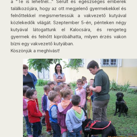
a “Te is lehetnél…” Sérült és egészséges emberek
találkozójára, hogy az ott megjelenő gyermekekkel és
felnőttekkel megismertessük a vakvezető kutyával
közlekedők világát. Szeptember 5-én, pénteken négy
kutyával látogattunk el Kalocsára, és rengeteg
gyermek és felnőtt kipróbálhatta, milyen érzés vakon
bízni egy vakvezető kutyában.
Köszönjük a meghívást!