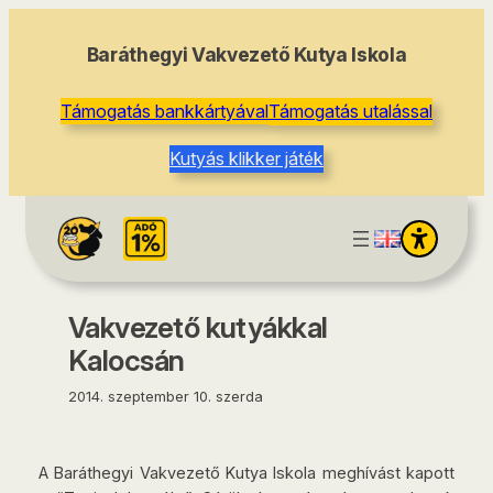
tartalomhoz
Baráthegyi Vakvezető Kutya Iskola
Támogatás bankkártyával
Támogatás utalással
Kutyás klikker játék
Vakvezető kutyákkal
Kalocsán
2014. szeptember 10. szerda
A Baráthegyi Vakvezető Kutya Iskola meghívást kapott