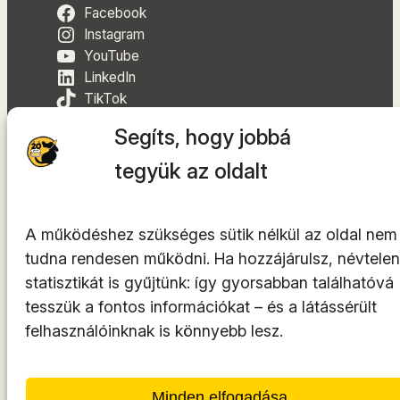
Facebook
Instagram
YouTube
LinkedIn
TikTok
Segíts, hogy jobbá
tegyük az oldalt
A tárhelyszolgáltató az
INTEGRITY Kft.
A működéshez szükséges sütik nélkül az oldal nem
© 2014-2026. Minden jog fenntartva.
tudna rendesen működni. Ha hozzájárulsz, névtelen
statisztikát is gyűjtünk: így gyorsabban találhatóvá
tesszük a fontos információkat – és a látássérült
felhasználóinknak is könnyebb lesz.
Minden elfogadása