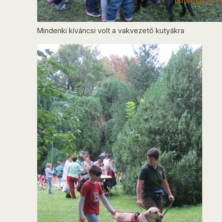
Mindenki kíváncsi volt a vakvezető kutyákra