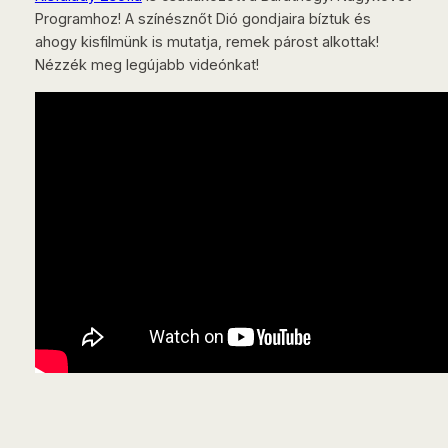
Programhoz! A színésznőt Dió gondjaira bíztuk és
ahogy kisfilmünk is mutatja, remek párost alkottak!
Nézzék meg legújabb videónkat!