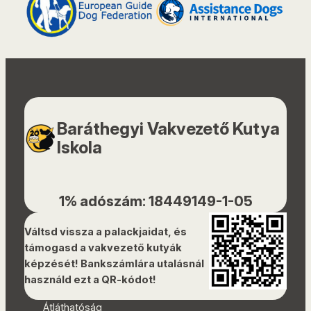
Baráthegyi Vakvezető Kutya
Iskola
1% adószám: 18449149-1-05
Váltsd vissza a palackjaidat, és
támogasd a vakvezető kutyák
képzését! Bankszámlára utalásnál
használd ezt a QR-kódot!
Átláthatóság