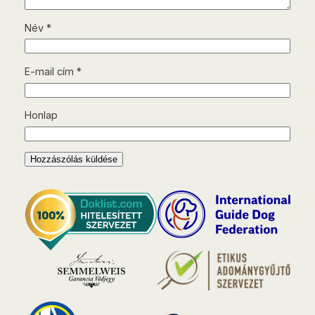
Név
*
E-mail cím
*
Honlap