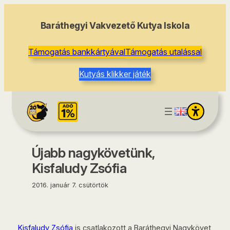
tartalomhoz
Baráthegyi Vakvezető Kutya Iskola
Támogatás bankkártyával
Támogatás utalással
Kutyás klikker játék
Újabb nagykövetünk,
Kisfaludy Zsófia
2016. január 7. csütörtök
Kisfaludy Zsófia
is csatlakozott a Baráthegyi Nagykövet