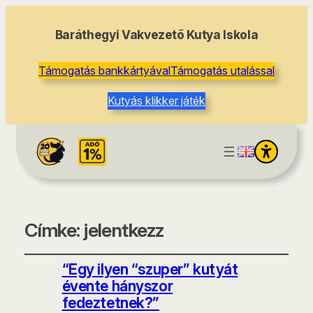
Baráthegyi Vakvezető Kutya Iskola
Támogatás bankkártyával
Támogatás utalással
Kutyás klikker játék
Címke:
jelentkezz
“Egy ilyen “szuper” kutyát
évente hányszor
fedeztetnek?”