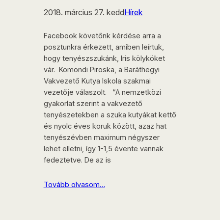
2018. március 27. kedd
Hírek
Facebook követőnk kérdése arra a
posztunkra érkezett, amiben leírtuk,
hogy tenyészszukánk, Iris kölyköket
vár. Komondi Piroska, a Baráthegyi
Vakvezető Kutya Iskola szakmai
vezetője válaszolt. “A nemzetközi
gyakorlat szerint a vakvezető
tenyészetekben a szuka kutyákat kettő
és nyolc éves koruk között, azaz hat
tenyészévben maximum négyszer
lehet elletni, így 1-1,5 évente vannak
fedeztetve. De az is
Tovább olvasom…