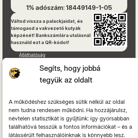
1% adószám: 18449149-1-05
Váltsd vissza a palackjaidat, és
támogasd a vakvezető kutyák
képzését! Bankszámlára utalásnál
használd ezt a QR-kódot!
Átláthatóság
Dokumentumok
Segíts, hogy jobbá
Akadálymentességi nyilatkozat
Oldaltérkép
tegyük az oldalt
Facebook
Instagram
A működéshez szükséges sütik nélkül az oldal
YouTube
nem tudna rendesen működni. Ha hozzájárulsz,
LinkedIn
névtelen statisztikát is gyűjtünk: így gyorsabban
TikTok
találhatóvá tesszük a fontos információkat – és a
látássérült felhasználóinknak is könnyebb lesz.