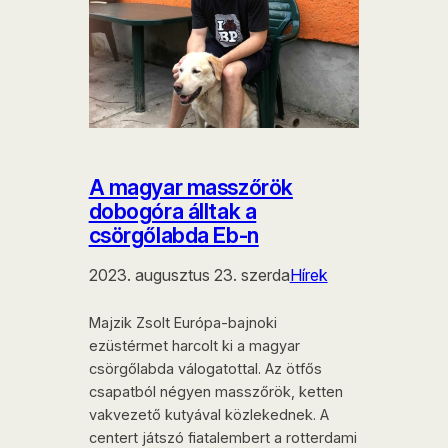
A magyar masszőrök
dobogóra álltak a
csörgőlabda Eb-n
2023. augusztus 23. szerda
Hírek
Majzik Zsolt Európa-bajnoki
ezüstérmet harcolt ki a magyar
csörgőlabda válogatottal. Az ötfős
csapatból négyen masszőrök, ketten
vakvezető kutyával közlekednek. A
centert játszó fiatalembert a rotterdami