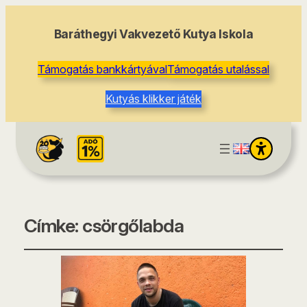
Baráthegyi Vakvezető Kutya Iskola
Támogatás bankkártyával
Támogatás utalással
Kutyás klikker játék
Címke:
csörgőlabda