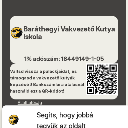
Baráthegyi Vakvezető Kutya
Iskola
1% adószám: 18449149-1-05
Váltsd vissza a palackjaidat, és
támogasd a vakvezető kutyák
képzését! Bankszámlára utalásnál
használd ezt a QR-kódot!
Átláthatóság
Dokumentumok
Segíts, hogy jobbá
Akadálymentességi nyilatkozat
Oldaltérkép
tegyük az oldalt