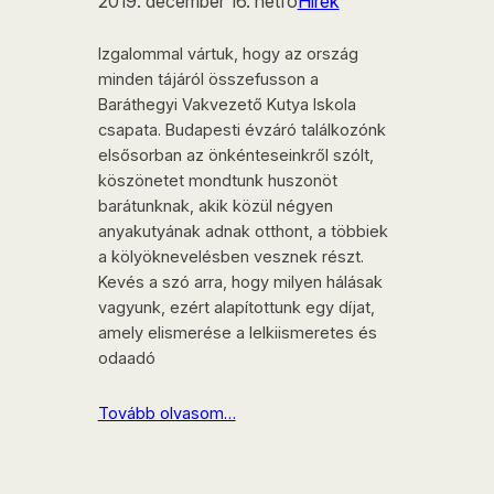
2019. december 16. hétfő
Hírek
Izgalommal vártuk, hogy az ország
minden tájáról összefusson a
Baráthegyi Vakvezető Kutya Iskola
csapata. Budapesti évzáró találkozónk
elsősorban az önkénteseinkről szólt,
köszönetet mondtunk huszonöt
barátunknak, akik közül négyen
anyakutyának adnak otthont, a többiek
a kölyöknevelésben vesznek részt.
Kevés a szó arra, hogy milyen hálásak
vagyunk, ezért alapítottunk egy díjat,
amely elismerése a lelkiismeretes és
odaadó
Tovább olvasom…