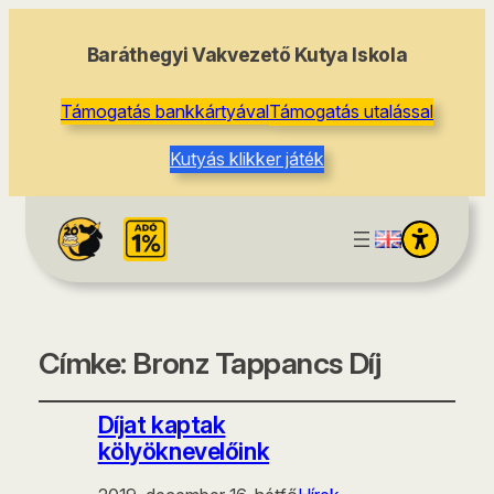
Baráthegyi Vakvezető Kutya Iskola
Támogatás bankkártyával
Támogatás utalással
Kutyás klikker játék
Címke:
Bronz Tappancs Díj
Díjat kaptak
kölyöknevelőink