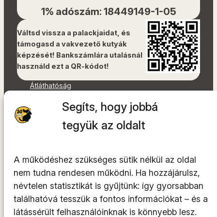
1% adószám: 18449149-1-05
Váltsd vissza a palackjaidat, és
támogasd a vakvezető kutyák
képzését! Bankszámlára utalásnál
használd ezt a QR-kódot!
Átláthatóság
Dokumentumok
Segíts, hogy jobbá
Akadálymentességi nyilatkozat
Oldaltérkép
tegyük az oldalt
Facebook
Instagram
A működéshez szükséges sütik nélkül az oldal
YouTube
nem tudna rendesen működni. Ha hozzájárulsz,
LinkedIn
névtelen statisztikát is gyűjtünk: így gyorsabban
TikTok
találhatóvá tesszük a fontos információkat – és a
látássérült felhasználóinknak is könnyebb lesz.