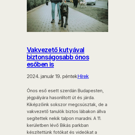
Vakvezető kutyával
biztonságosabb ónos
esőben is
2024. január 19. péntek
Hírek
Ónos eső esett szerdán Budapesten,
jégpályára hasonlított út és járda.
Kiképzőink sokszor megcsúsztak, de a
vakvezető tanulók biztos lábakon állva
segítettek nekik talpon maradni. A 11.
kerületben lévő Bikás parkban
készítettünk fotókat és videókat a