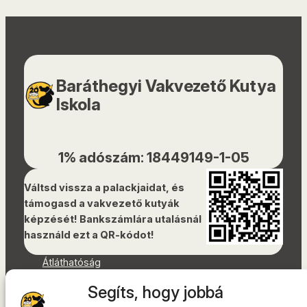
Baráthegyi Vakvezető Kutya
Iskola
1% adószám: 18449149-1-05
Váltsd vissza a palackjaidat, és
támogasd a vakvezető kutyák
képzését! Bankszámlára utalásnál
használd ezt a QR-kódot!
Átláthatóság
Dokumentumok
Segíts, hogy jobbá
Akadálymentességi nyilatkozat