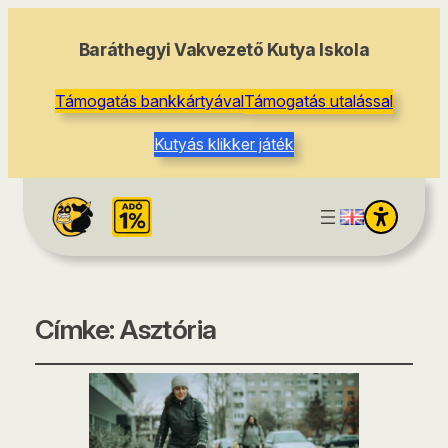
Baráthegyi Vakvezető Kutya Iskola
Támogatás bankkártyával
Támogatás utalással
Kutyás klikker játék
Címke:
Asztória