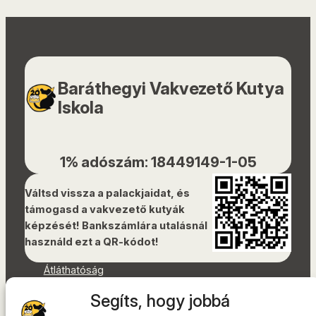
Baráthegyi Vakvezető Kutya
Iskola
1% adószám: 18449149-1-05
Váltsd vissza a palackjaidat, és
támogasd a vakvezető kutyák
képzését! Bankszámlára utalásnál
használd ezt a QR-kódot!
Átláthatóság
Dokumentumok
Segíts, hogy jobbá
Akadálymentességi nyilatkozat