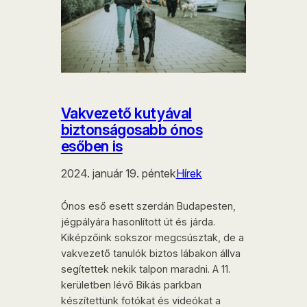
Vakvezető kutyával
biztonságosabb ónos
esőben is
2024. január 19. péntek
Hírek
Ónos eső esett szerdán Budapesten,
jégpályára hasonlított út és járda.
Kiképzőink sokszor megcsúsztak, de a
vakvezető tanulók biztos lábakon állva
segítettek nekik talpon maradni. A 11.
kerületben lévő Bikás parkban
készítettünk fotókat és videókat a