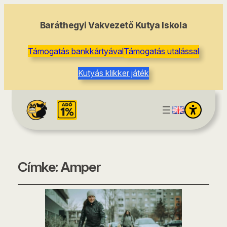
Baráthegyi Vakvezető Kutya Iskola
Támogatás bankkártyával
Támogatás utalással
Kutyás klikker játék
Címke:
Amper