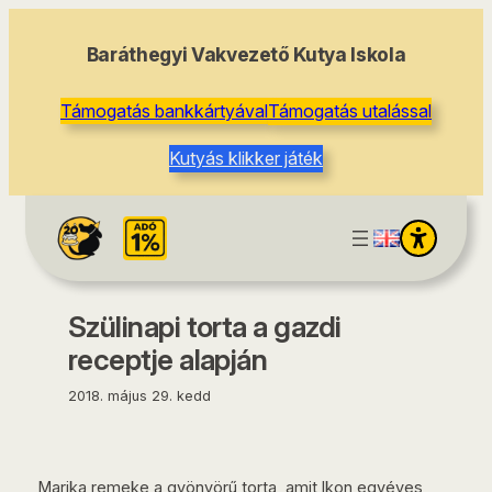
tartalomhoz
Baráthegyi Vakvezető Kutya Iskola
Támogatás bankkártyával
Támogatás utalással
Kutyás klikker játék
Szülinapi torta a gazdi
receptje alapján
2018. május 29. kedd
Marika remeke a gyönyörű torta, amit Ikon egyéves