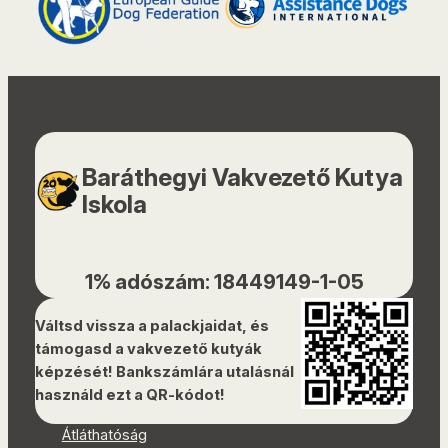
Baráthegyi Vakvezető Kutya
Iskola
1% adószám: 18449149-1-05
Váltsd vissza a palackjaidat, és
támogasd a vakvezető kutyák
képzését! Bankszámlára utalásnál
használd ezt a QR-kódot!
Átláthatóság