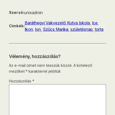
unixadmin
Szerző:
Baráthegyi Vakvezető Kutya Iskola
, 
Ice
, 
Címkék:
Ikon
, 
Ion
, 
Szűcs Marika
, 
születésnap
, 
torta
Vélemény, hozzászólás?
Az e-mail címet nem tesszük közzé.
A kötelező
mezőket
*
karakterrel jelöltük
Hozzászólás
*