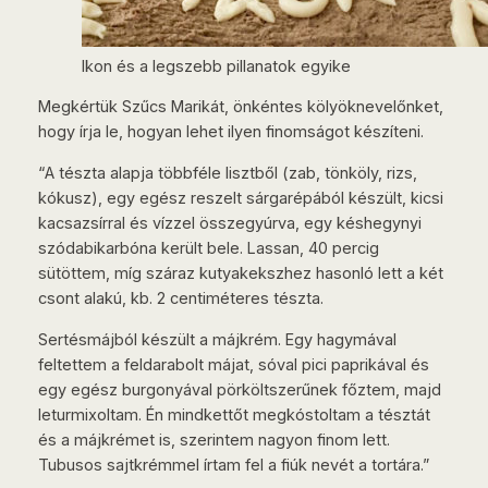
Ikon és a legszebb pillanatok egyike
Megkértük Szűcs Marikát, önkéntes kölyöknevelőnket,
hogy írja le, hogyan lehet ilyen finomságot készíteni.
“A tészta alapja többféle lisztből (zab, tönköly, rizs,
kókusz), egy egész reszelt sárgarépából készült, kicsi
kacsazsírral és vízzel összegyúrva, egy késhegynyi
szódabikarbóna került bele. Lassan, 40 percig
sütöttem, míg száraz kutyakekszhez hasonló lett a két
csont alakú, kb. 2 centiméteres tészta.
Sertésmájból készült a májkrém. Egy hagymával
feltettem a feldarabolt májat, sóval pici paprikával és
egy egész burgonyával pörköltszerűnek főztem, majd
leturmixoltam. Én mindkettőt megkóstoltam a tésztát
és a májkrémet is, szerintem nagyon finom lett.
Tubusos sajtkrémmel írtam fel a fiúk nevét a tortára.”