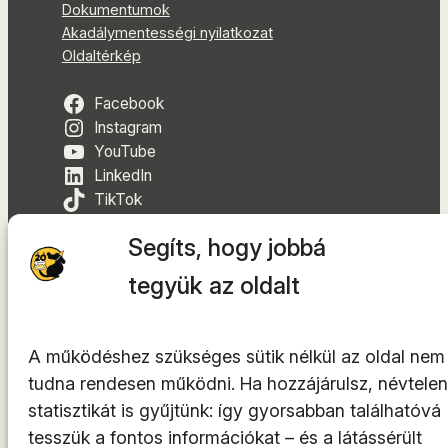
Dokumentumok
Akadálymentességi nyilatkozat
Oldaltérkép
Facebook
Instagram
YouTube
LinkedIn
TikTok
Segíts, hogy jobbá
tegyük az oldalt
A tárhelyszolgáltató az
INTEGRITY Kft.
A működéshez szükséges sütik nélkül az oldal nem
© 2014-2026. Minden jog fenntartva.
tudna rendesen működni. Ha hozzájárulsz, névtelen
statisztikát is gyűjtünk: így gyorsabban találhatóvá
tesszük a fontos információkat – és a látássérült