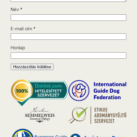
Név
*
E-mail cím
*
Honlap