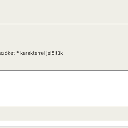
mezőket
*
karakterrel jelöltük