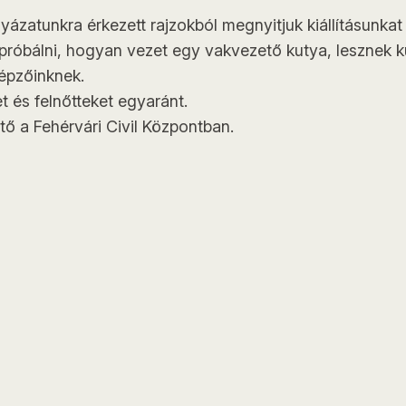
yázatunkra érkezett rajzokból megnyitjuk kiállításunka
et próbálni, hogyan vezet egy vakvezető kutya, leszne
képzőinknek.
 és felnőtteket egyaránt.
tő a Fehérvári Civil Központban.