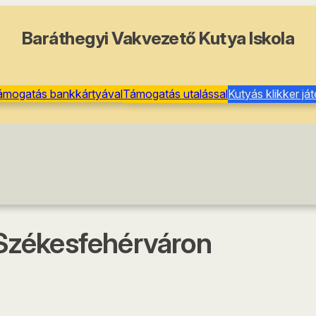
Baráthegyi Vakvezető Kutya Iskola
ámogatás bankkártyával
Támogatás utalással
Kutyás klikker já
s Székesfehérváron