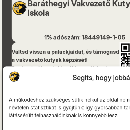
Baráthegyi Vakvezető Kut
Iskola
1% adószám: 18449149-1-05
Váltsd vissza a palackjaidat, és támogasd
a vakvezető kutyák képzését!
Bankszámlára utalásnál használd ezt a
QR-kódot!
Segíts, hogy jobbá
A működéshez szükséges sütik nélkül az oldal nem
névtelen statisztikát is gyűjtünk: így gyorsabban t
A tárhelyszolgáltató az
INTEGRITY Kft.
látássérült felhasználóinknak is könnyebb lesz.