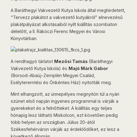
A Baráthegyi Vakvezető Kutya Iskola által meghirdetett,
“Tervezz plakátot a vakvezető kutyákról” elnevezésű
plakátpályázat alkotásaiból nyílt kiállítás szombaton
délelőtt, a II. Rákóczi Ferenc Megyei és Városi
Könyvtárban.
A rendhagyó tárlatot
Mezősi Tamás
(Baráthegyi
Vakvezető Kutya Iskola) és
Majó Márk Gábor
(Borsod-Abaúj-Zemplén Megyei Család,
Esélyteremtési és Önkéntes Ház) nyitották meg.
Mint elhangzott, az ünnepélyes megnyitón túl a nyári
szünet első napján ingyenes programmal is várják a
gyerekeket és a felnőtteket. A kiállítás egy teljes
hónapig lesz látható Miskolcon, ezt követően pedig
több helyen az országban. Július 20-ától
Székesfehérváron várják az érdeklődőket, ez lesz a
következő állomás.