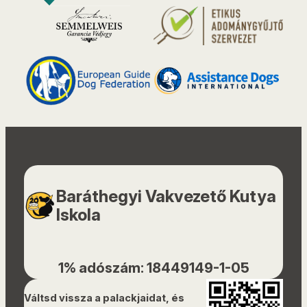
Baráthegyi Vakvezető Kutya
Iskola
1% adószám: 18449149-1-05
Váltsd vissza a palackjaidat, és