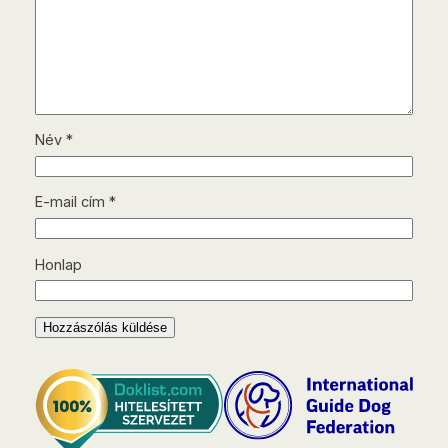
Név
*
E-mail cím
*
Honlap