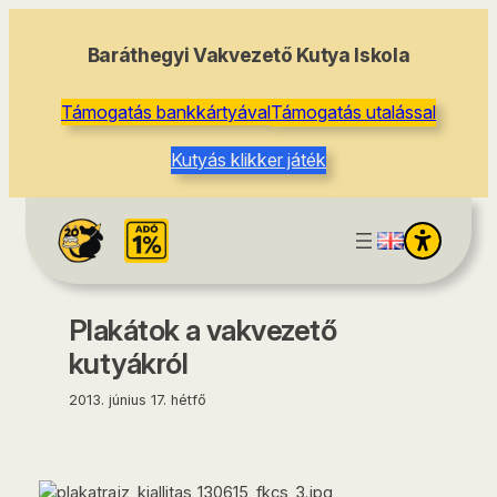
tartalomhoz
Baráthegyi Vakvezető Kutya Iskola
Támogatás bankkártyával
Támogatás utalással
Kutyás klikker játék
Plakátok a vakvezető
kutyákról
2013. június 17. hétfő