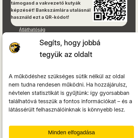
támogasd a vakvezető kutyák
képzését! Bankszámlára utalásnál
használd ezt a QR-kódot!
Átláthatóság
Dokumentumok
Segíts, hogy jobbá
Akadálymentességi nyilatkozat
Oldaltérkép
tegyük az oldalt
Facebook
Instagram
A működéshez szükséges sütik nélkül az oldal
YouTube
nem tudna rendesen működni. Ha hozzájárulsz,
LinkedIn
névtelen statisztikát is gyűjtünk: így gyorsabban
TikTok
találhatóvá tesszük a fontos információkat – és a
látássérült felhasználóinknak is könnyebb lesz.
A tárhelyszolgáltató az
INTEGRITY Kft.
Minden elfogadása