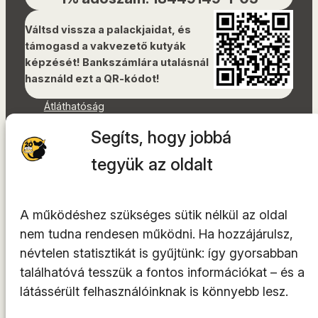
Váltsd vissza a palackjaidat, és
támogasd a vakvezető kutyák
képzését! Bankszámlára utalásnál
használd ezt a QR-kódot!
Átláthatóság
Dokumentumok
Segíts, hogy jobbá
Akadálymentességi nyilatkozat
Oldaltérkép
tegyük az oldalt
Facebook
Instagram
A működéshez szükséges sütik nélkül az oldal
YouTube
nem tudna rendesen működni. Ha hozzájárulsz,
LinkedIn
névtelen statisztikát is gyűjtünk: így gyorsabban
TikTok
találhatóvá tesszük a fontos információkat – és a
látássérült felhasználóinknak is könnyebb lesz.