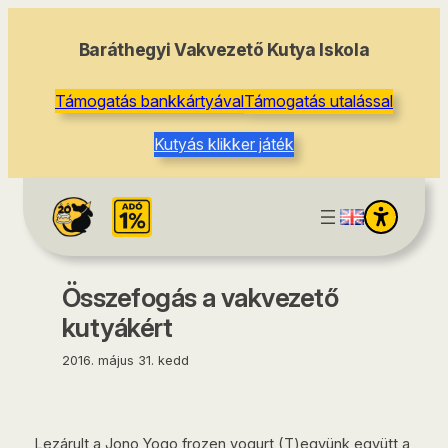
tartalomhoz
Baráthegyi Vakvezető Kutya Iskola
Támogatás bankkártyával
Támogatás utalással
Kutyás klikker játék
Összefogás a vakvezető
kutyákért
2016. május 31. kedd
Lezárult a Jono Yogo frozen yogurt (T)együnk együtt a