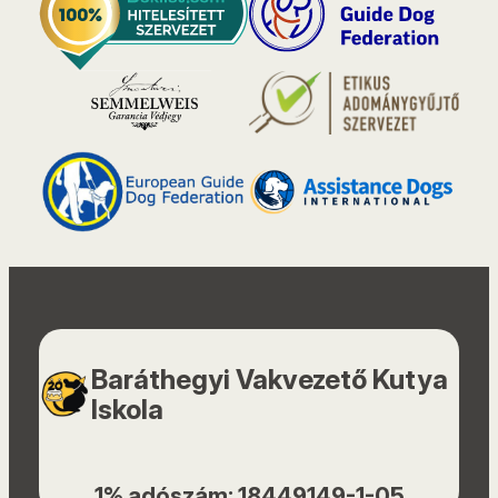
Baráthegyi Vakvezető Kutya
Iskola
1% adószám: 18449149-1-05