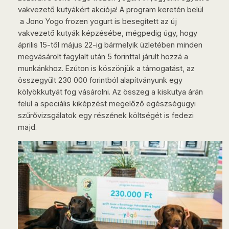
vakvezető kutyákért akciója! A program keretén belül
a Jono Yogo frozen yogurt is besegített az új
vakvezető kutyák képzésébe, mégpedig úgy, hogy
április 15-től május 22-ig bármelyik üzletében minden
megvásárolt fagylalt után 5 forinttal járult hozzá a
munkánkhoz. Ezúton is köszönjük a támogatást, az
összegyűlt 230 000 forintból alapítványunk egy
kölyökkutyát fog vásárolni. Az összeg a kiskutya árán
felül a speciális kiképzést megelőző egészségügyi
szűrővizsgálatok egy részének költségét is fedezi
majd.