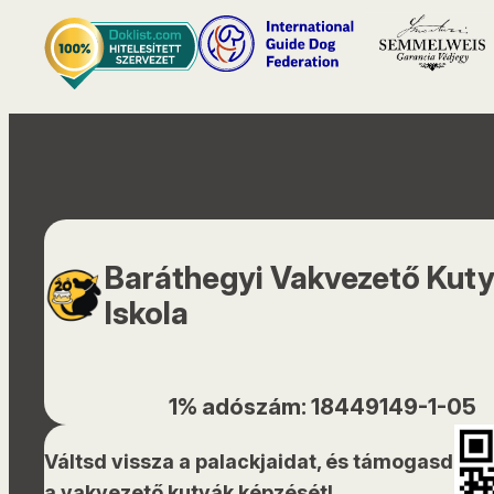
Baráthegyi Vakvezető Kut
Iskola
1% adószám: 18449149-1-05
Váltsd vissza a palackjaidat, és támogasd
a vakvezető kutyák képzését!