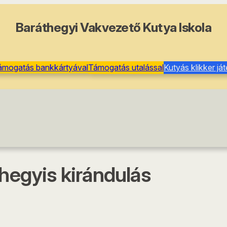
Baráthegyi Vakvezető Kutya Iskola
ámogatás bankkártyával
Támogatás utalással
Kutyás klikker já
thegyis kirándulás