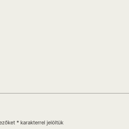
mezőket
*
karakterrel jelöltük