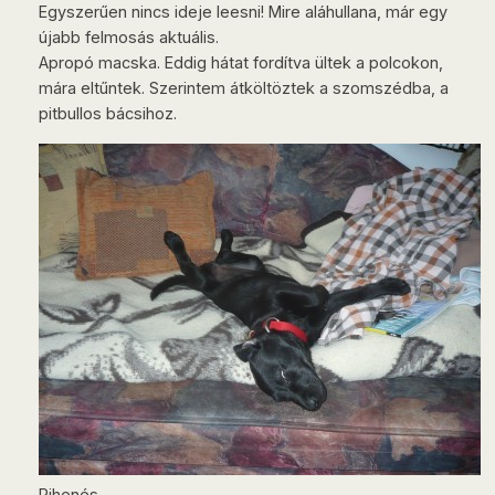
Egyszerűen nincs ideje leesni! Mire aláhullana, már egy
újabb felmosás aktuális.
Apropó macska. Eddig hátat fordítva ültek a polcokon,
mára eltűntek. Szerintem átköltöztek a szomszédba, a
pitbullos bácsihoz.
Pihenés