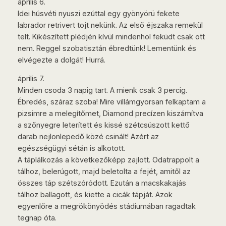
április 6.
Idei húsvéti nyuszi ezúttal egy gyönyörü fekete
labrador retrivert tojt nekünk. Az első éjszaka remekül
telt. Kikészített plédjén kívül mindenhol feküdt csak ott
nem. Reggel szobatisztán ébredtünk! Lementünk és
elvégezte a dolgát! Hurrá.
április 7.
Minden csoda 3 napig tart. A mienk csak 3 percig.
Ébredés, száraz szoba! Mire villámgyorsan felkaptam a
pizsimre a melegítőmet, Diamond precízen kiszámítva
a szőnyegre leterített és kissé szétcsúszott kettő
darab nejlonlepedő közé csinált! Azért az
egészségügyi sétán is alkotott.
A táplálkozás a következőképp zajlott. Odatrappolt a
tálhoz, belerúgott, majd beletolta a fejét, amitől az
összes táp szétszóródott. Ezután a macskakajás
tálhoz ballagott, és kiette a cicák tápját. Azok
egyenlőre a megrökönyödés stádiumában ragadtak
tegnap óta.