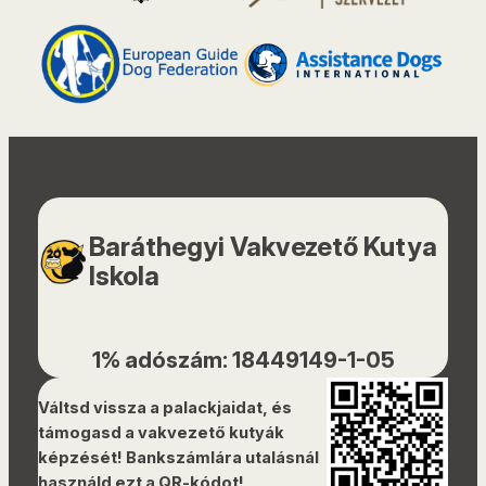
Baráthegyi Vakvezető Kutya
Iskola
1% adószám: 18449149-1-05
Váltsd vissza a palackjaidat, és
támogasd a vakvezető kutyák
képzését! Bankszámlára utalásnál
használd ezt a QR-kódot!