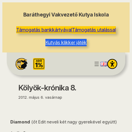
tartalomhoz
Baráthegyi Vakvezető Kutya Iskola
Támogatás bankkártyával
Támogatás utalással
Kutyás klikker játék
Kölyök-krónika 8.
2012. május 6. vasárnap
Diamond
(őt Edit neveli két nagy gyerekével együtt)