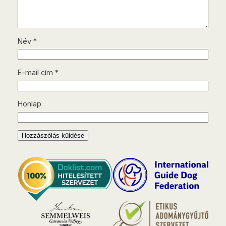
Név
*
E-mail cím
*
Honlap