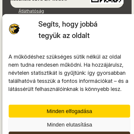
Átláthatóság
Dokumentumok
Segíts, hogy jobbá
Akadálymentességi nyilatkozat
Oldaltérkép
tegyük az oldalt
Facebook
Instagram
A működéshez szükséges sütik nélkül az oldal
YouTube
nem tudna rendesen működni. Ha hozzájárulsz,
LinkedIn
névtelen statisztikát is gyűjtünk: így gyorsabban
TikTok
találhatóvá tesszük a fontos információkat – és a
látássérült felhasználóinknak is könnyebb lesz.
A tárhelyszolgáltató az
INTEGRITY Kft.
Minden elfogadása
Minden elutasítása
© 2014-2026. Minden jog fenntartva.