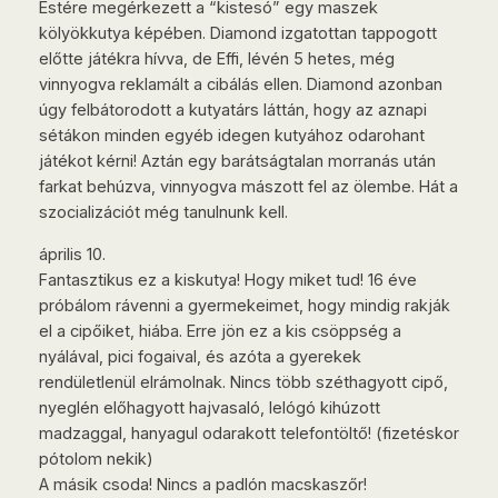
Estére megérkezett a “kistesó” egy maszek
kölyökkutya képében. Diamond izgatottan tappogott
előtte játékra hívva, de Effi, lévén 5 hetes, még
vinnyogva reklamált a cibálás ellen. Diamond azonban
úgy felbátorodott a kutyatárs láttán, hogy az aznapi
sétákon minden egyéb idegen kutyához odarohant
játékot kérni! Aztán egy barátságtalan morranás után
farkat behúzva, vinnyogva mászott fel az ölembe. Hát a
szocializációt még tanulnunk kell.
április 10.
Fantasztikus ez a kiskutya! Hogy miket tud! 16 éve
próbálom rávenni a gyermekeimet, hogy mindig rakják
el a cipőiket, hiába. Erre jön ez a kis csöppség a
nyálával, pici fogaival, és azóta a gyerekek
rendületlenül elrámolnak. Nincs több széthagyott cipő,
nyeglén előhagyott hajvasaló, lelógó kihúzott
madzaggal, hanyagul odarakott telefontöltő! (fizetéskor
pótolom nekik)
A másik csoda! Nincs a padlón macskaszőr!