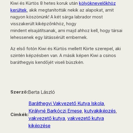
Kiwi és Kürtös 8 hetes koruk után
kölyöknevelőkhöz
kerültek
, akik megtanították nekik az alapokat, amit
nagyon köszönünk! A két sárga labrador most
visszakerült kiképzőnkhöz, hogy
mindent elsajátítsanak, ami majd ahhoz kell, hogy társai
lehessenek egy látássérült embernek.
Az első fotón Kiwi és Kürtös mellett Körte szerepel, aki
szintén képzésben van. A másik képen Kiwi a csinos
baráthegyis kendőjét viseli büszkén.
Berta László
Szerző:
Baráthegyi Vakvezető Kutya Iskola
, 
Királyné Barkóczi Emese
, 
kutyakiképzés
, 
Címkék:
vakvezető kutya
, 
vakvezető kutya
kiképzése