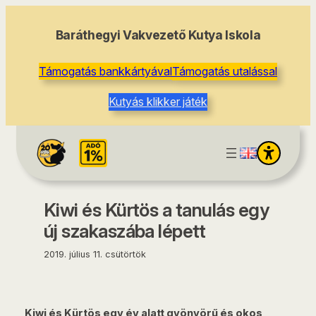
tartalomhoz
Baráthegyi Vakvezető Kutya Iskola
Támogatás bankkártyával
Támogatás utalással
Kutyás klikker játék
Kiwi és Kürtös a tanulás egy
új szakaszába lépett
2019. július 11. csütörtök
Kiwi és Kürtös egy év alatt gyönyörű és okos