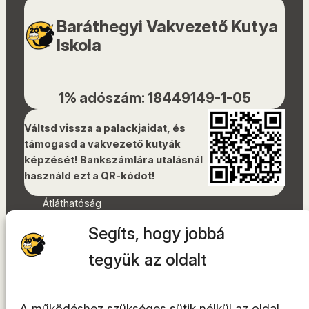
Baráthegyi Vakvezető Kutya
Iskola
1% adószám: 18449149-1-05
Váltsd vissza a palackjaidat, és
támogasd a vakvezető kutyák
képzését! Bankszámlára utalásnál
használd ezt a QR-kódot!
Átláthatóság
Dokumentumok
Segíts, hogy jobbá
Akadálymentességi nyilatkozat
Oldaltérkép
tegyük az oldalt
Facebook
Instagram
A működéshez szükséges sütik nélkül az oldal