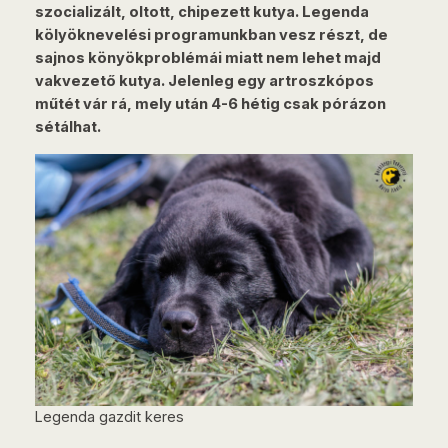
szocializált, oltott, chipezett kutya. Legenda
kölyöknevelési programunkban vesz részt, de
sajnos könyökproblémái miatt nem lehet majd
vakvezető kutya. Jelenleg egy artroszkópos
műtét vár rá, mely után 4-6 hétig csak pórázon
sétálhat.
Legenda gazdit keres