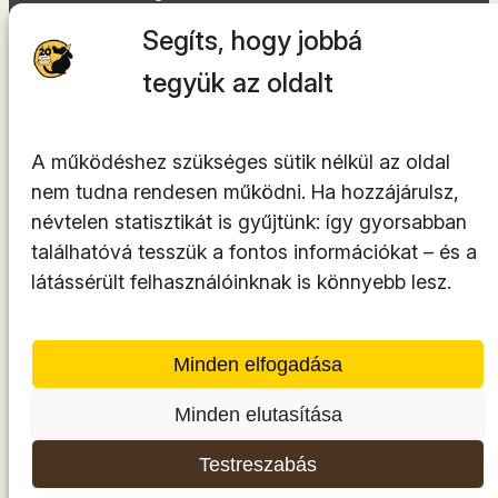
Dokumentumok
Segíts, hogy jobbá
Akadálymentességi nyilatkozat
Oldaltérkép
tegyük az oldalt
Facebook
Instagram
A működéshez szükséges sütik nélkül az oldal
YouTube
nem tudna rendesen működni. Ha hozzájárulsz,
LinkedIn
névtelen statisztikát is gyűjtünk: így gyorsabban
TikTok
találhatóvá tesszük a fontos információkat – és a
látássérült felhasználóinknak is könnyebb lesz.
A tárhelyszolgáltató az
INTEGRITY Kft.
Minden elfogadása
Minden elutasítása
© 2014-2026. Minden jog fenntartva.
Testreszabás