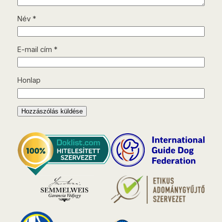
Név
*
E-mail cím
*
Honlap