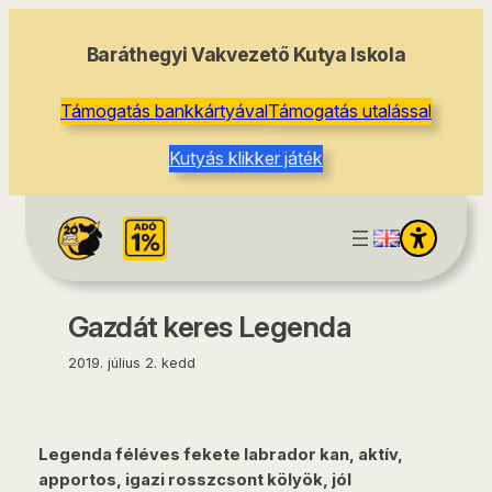
tartalomhoz
Baráthegyi Vakvezető Kutya Iskola
Támogatás bankkártyával
Támogatás utalással
Kutyás klikker játék
Gazdát keres Legenda
2019. július 2. kedd
Legenda féléves fekete labrador kan, aktív,
apportos, igazi rosszcsont kölyök, jól