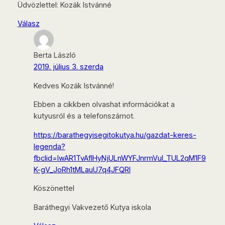
Üdvözlettel: Kozák Istvánné
Válasz
Berta László
2019. július 3. szerda
Kedves Kozák Istvánné!
Ebben a cikkben olvashat információkat a
kutyusról és a telefonszámot.
https://barathegyisegitokutya.hu/gazdat-keres-
legenda?
fbclid=IwAR1TvAfIHyNjULnWYFJnrmVul_TUL2qM1F9
K-gV_JoRh1tMLauU7q4JFQRI
Köszönettel
Baráthegyi Vakvezető Kutya iskola