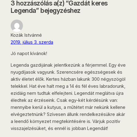
3 hozzászólás a(z) “Gazdát keres
Legenda” bejegyzéshez
Kozák Istvánné
2019. július 3. szerda
Jó napot kívánok!
Legenda gazdijának jelentkezünk a férjemmel. Egy éve
nyugdíjasok vagyunk. Szerencsére egészségesek és
aktív életet élők. Kertes házban lakunk 300 négyszögöl
telekkel. Hat éve halt meg a 14 és fél éves labradorunk,
ezidáig nem tudtuk elfelejteni. Legendát meglátva újra
éledtek az érzéseink. Csak egy-két kérdésünk van:
mennyibe kerül a kutyus, a műtétet már nekünk kellene
elvégeztetnünk? Szívesen állunk rendelkezésükre akár
a leendő környezet megtekintésére is. Várjuk pozitív
visszajelzésüket, és ennél is jobban Legendát!