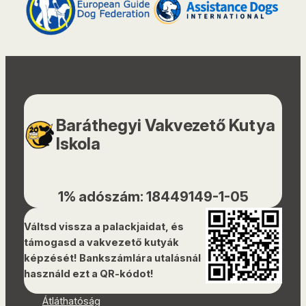
Baráthegyi Vakvezető Kutya
Iskola
1% adószám: 18449149-1-05
Váltsd vissza a palackjaidat, és
támogasd a vakvezető kutyák
képzését! Bankszámlára utalásnál
használd ezt a QR-kódot!
Átláthatóság