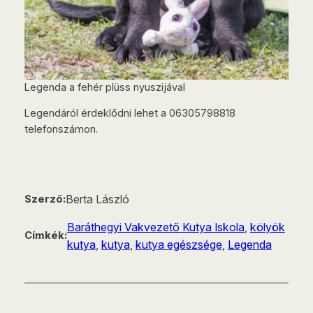
Legenda a fehér plüss nyuszijával
Legendáról érdeklődni lehet a 06305798818
telefonszámon.
Berta László
Szerző:
Baráthegyi Vakvezető Kutya Iskola
, 
kölyök
Címkék:
kutya
, 
kutya
, 
kutya egészsége
, 
Legenda