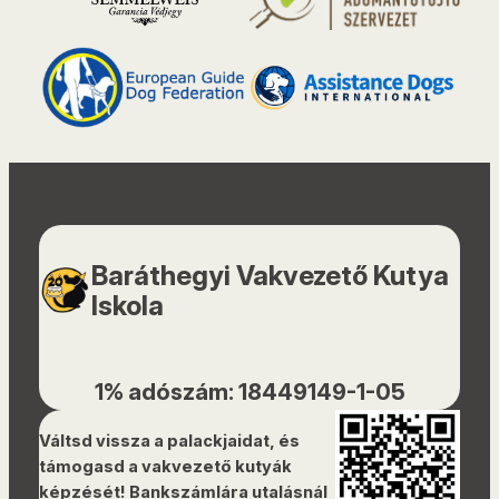
Baráthegyi Vakvezető Kutya
Iskola
1% adószám: 18449149-1-05
Váltsd vissza a palackjaidat, és
támogasd a vakvezető kutyák
képzését! Bankszámlára utalásnál