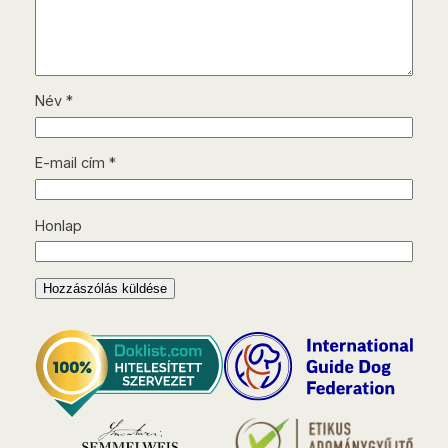
Név
*
E-mail cím
*
Honlap