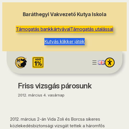
tartalomhoz
Baráthegyi Vakvezető Kutya Iskola
Támogatás bankkártyával
Támogatás utalással
Kutyás klikker játék
Friss vizsgás párosunk
2012. március 4. vasárnap
2012. március 2-án Vida Zoli és Borcsa sikeres
közlekedésbiztonsági vizsgát tettek a háromfős