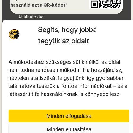
használd ezt a QR-kódot!
Átláthatóság
Dokumentumok
Segíts, hogy jobbá
Akadálymentességi nyilatkozat
Oldaltérkép
tegyük az oldalt
Facebook
Instagram
A működéshez szükséges sütik nélkül az oldal
YouTube
nem tudna rendesen működni. Ha hozzájárulsz,
LinkedIn
névtelen statisztikát is gyűjtünk: így gyorsabban
TikTok
találhatóvá tesszük a fontos információkat – és a
látássérült felhasználóinknak is könnyebb lesz.
A tárhelyszolgáltató az
INTEGRITY Kft.
Minden elfogadása
Minden elutasítása
© 2014-2026. Minden jog fenntartva.