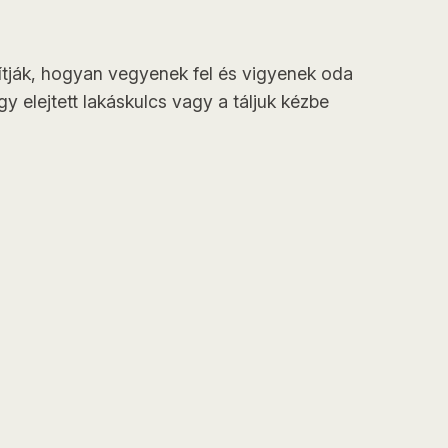
títják, hogyan vegyenek fel és vigyenek oda
y elejtett lakáskulcs vagy a táljuk kézbe