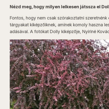
Nézd meg, hogy milyen lelkesen játssza el Dol
Fontos, hogy nem csak szórakoztatni szeretnénk e
tárgyakat kiképzőiknek, aminek komoly haszna lesz
adásával. A fotókat Dolly kiképzője, Nyíriné Kovác