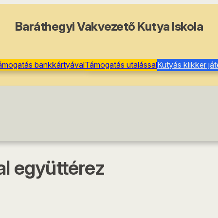
Baráthegyi Vakvezető Kutya Iskola
ámogatás bankkártyával
Támogatás utalással
Kutyás klikker já
al együttérez