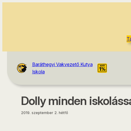
tartalomhoz
T
Baráthegyi Vakvezető Kutya
Iskola
Dolly minden iskoláss
2019. szeptember 2. hétfő