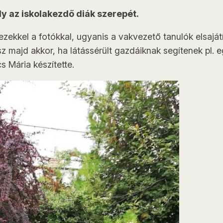
ly az iskolakezdő diák szerepét.
zekkel a fotókkal, ugyanis a vakvezető tanulók elsajá
 majd akkor, ha látássérült gazdáiknak segítenek pl. eg
s Mária készítette.