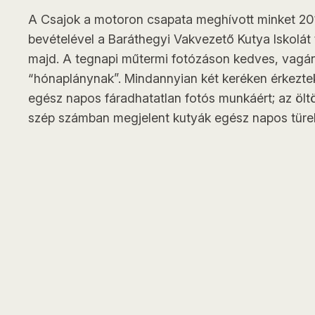
A Csajok a motoron csapata meghívott minket 201
bevételével a Baráthegyi Vakvezető Kutya Iskolát
majd. A tegnapi műtermi fotózáson kedves, vagá
“hónaplánynak”. Mindannyian két keréken érkezte
egész napos fáradhatatlan fotós munkáért; az öltö
szép számban megjelent kutyák egész napos türel