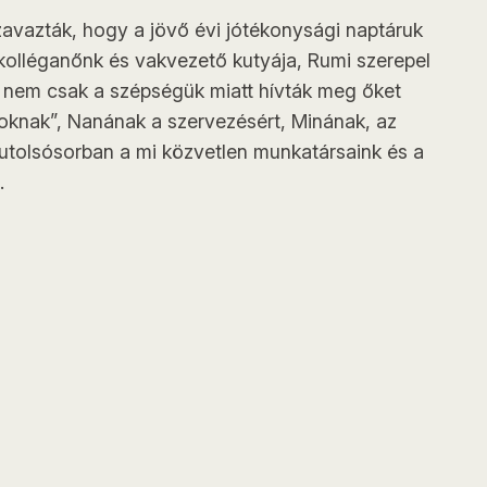
avazták, hogy a jövő évi jótékonysági naptáruk
 kolléganőnk és vakvezető kutyája, Rumi szerepel
 nem csak a szépségük miatt hívták meg őket
oknak”, Nanának a szervezésért, Minának, az
m utolsósorban a mi közvetlen munkatársaink és a
.