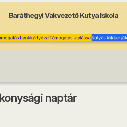
Baráthegyi Vakvezető Kutya Iskola
ámogatás bankkártyával
Támogatás utalással
Kutyás klikker já
ékonysági naptár