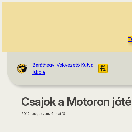
tartalomhoz
T
Baráthegyi Vakvezető Kutya
Iskola
Csajok a Motoron jót
2012. augusztus 6. hétfő