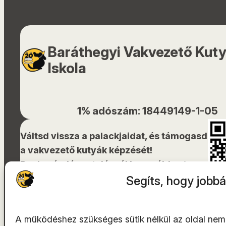
Baráthegyi Vakvezető Kut
Iskola
1% adószám: 18449149-1-05
Váltsd vissza a palackjaidat, és támogasd
a vakvezető kutyák képzését!
Bankszámlára utalásnál használd ezt a
QR-kódot!
Segíts, hogy jobbá
A működéshez szükséges sütik nélkül az oldal nem