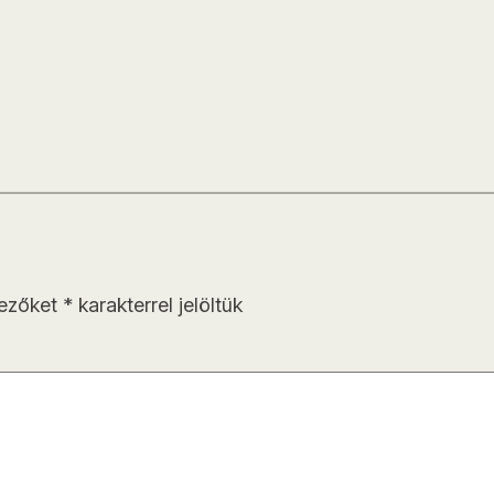
mezőket
*
karakterrel jelöltük