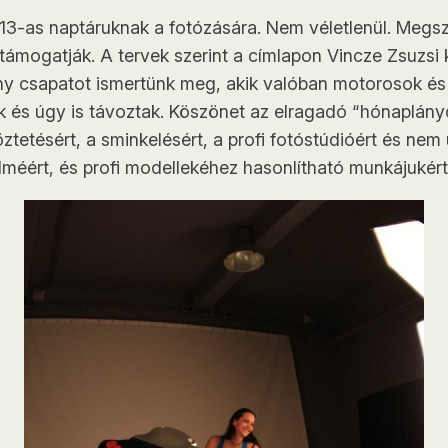
3-as naptáruknak a fotózására. Nem véletlenül. Megsz
 támogatják. A tervek szerint a címlapon Vincze Zsuzsi
ny csapatot ismertünk meg, akik valóban motorosok és
k és úgy is távoztak. Köszönet az elragadó “hónaplány
ztetésért, a sminkelésért, a profi fotóstúdióért és ne
méért, és profi modellekéhez hasonlítható munkájukért