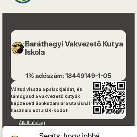
Baráthegyi Vakvezető Kutya
Iskola
1% adószám: 18449149-1-05
Váltsd vissza a palackjaidat, és
támogasd a vakvezető kutyák
képzését! Bankszámlára utalásnál
használd ezt a QR-kódot!
Átláthatóság
Dokumentumok
Segíts, hogy jobbá
Akadálymentességi nyilatkozat