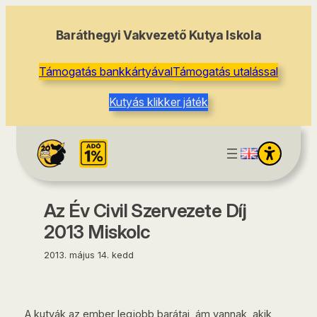
tartalomhoz
Baráthegyi Vakvezető Kutya Iskola
Támogatás bankkártyával
Támogatás utalással
Kutyás klikker játék
Az Év Civil Szervezete Díj
2013 Miskolc
2013. május 14. kedd
A kutyák az ember legjobb barátai, ám vannak, akik