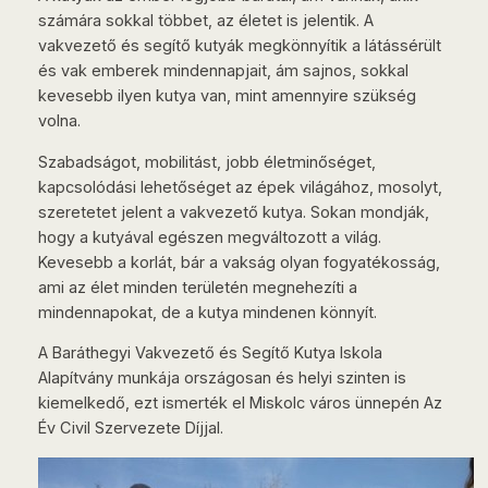
számára sokkal többet, az életet is jelentik. A
vakvezető és segítő kutyák megkönnyítik a látássérült
és vak emberek mindennapjait, ám sajnos, sokkal
kevesebb ilyen kutya van, mint amennyire szükség
volna.
Szabadságot, mobilitást, jobb életminőséget,
kapcsolódási lehetőséget az épek világához, mosolyt,
szeretetet jelent a vakvezető kutya. Sokan mondják,
hogy a kutyával egészen megváltozott a világ.
Kevesebb a korlát, bár a vakság olyan fogyatékosság,
ami az élet minden területén megnehezíti a
mindennapokat, de a kutya mindenen könnyít.
A Baráthegyi Vakvezető és Segítő Kutya Iskola
Alapítvány munkája országosan és helyi szinten is
kiemelkedő, ezt ismerték el Miskolc város ünnepén Az
Év Civil Szervezete Díjjal.