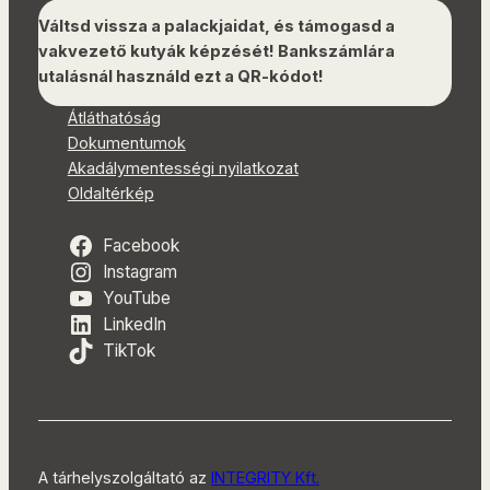
Váltsd vissza a palackjaidat, és támogasd a
vakvezető kutyák képzését! Bankszámlára
utalásnál használd ezt a QR-kódot!
Átláthatóság
Dokumentumok
Akadálymentességi nyilatkozat
Oldaltérkép
Facebook
Instagram
YouTube
LinkedIn
TikTok
A tárhelyszolgáltató az
INTEGRITY Kft.