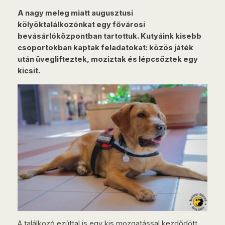
A nagy meleg miatt augusztusi
kölyöktalálkozónkat egy fővárosi
bevásárlóközpontban tartottuk. Kutyáink kisebb
csoportokban kaptak feladatokat: közös játék
után üveglifteztek, moziztak és lépcsőztek egy
kicsit.
A találkozó ezúttal is egy kis mozgatással kezdődött,