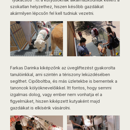
“lyukacsos”. Itt a kutyusoknak alkalmazkodniuk kellett a
szokatlan helyzethez, hiszen később gazdáikat
akármilyen lépcsőn fel kell tudniuk vezetni.
Farkas Darinka kiképzőnk az üvegliftezést gyakorolta
tanulóinkkal, ami szintén a tériszony leküzdésében
segíthet. Cipőboltba, és más üzletekbe is bementek a
tanoncok kölyöknevelőikkel. Itt fontos, hogy semmi
izgalmas dolog, vagy ember nem vonhatja el a
figyelmüket, hiszen kiképzett kutyaként majd
gazdáikat is elkísérik vásárolni.