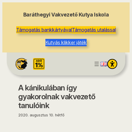
tartalomhoz
Baráthegyi Vakvezető Kutya Iskola
Támogatás bankkártyával
Támogatás utalással
Kutyás klikker játék
A kánikulában így
gyakorolnak vakvezető
tanulóink
2020. augusztus 10. hétfő