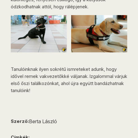
ódzkodhatnak attól, hogy rálépjenek.
Tanulóinknak ilyen sokrétű ismreteket adunk, hogy
idővel remek vakvezetőkké váljanak. Izgalommal várjuk
első őszi találkozónkat, ahol újra együtt bandázhatnak
tanulóink!
Berta László
Szerző:
Címkék: