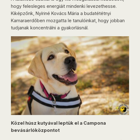
hogy felesleges energiáit mindenki levezethesse.
Kiképzőnk, Nyíriné Kovács Mária a budatététnyi
Kamaraerdőben mozgatta le tanulóinkat, hogy jobban
tudjanak koncentrálni a gyakorlásnál.
Közel húsz kutyával leptük el a Campona
bevásárlóközpontot