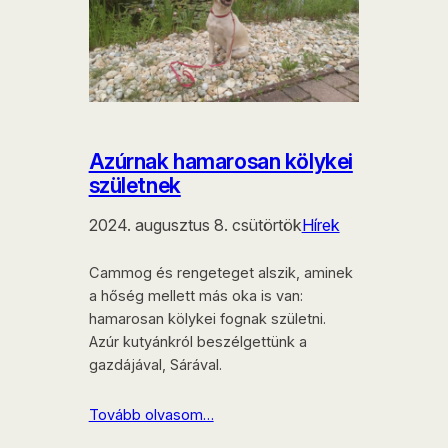
Azúrnak hamarosan kölykei
születnek
2024. augusztus 8. csütörtök
Hírek
Cammog és rengeteget alszik, aminek
a hőség mellett más oka is van:
hamarosan kölykei fognak születni.
Azúr kutyánkról beszélgettünk a
gazdájával, Sárával.
Tovább olvasom…