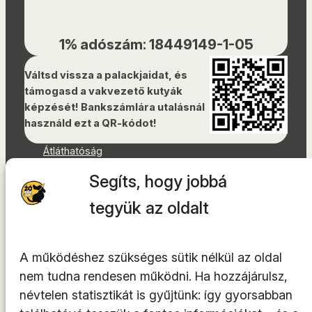
1% adószám: 18449149-1-05
Váltsd vissza a palackjaidat, és
támogasd a vakvezető kutyák
képzését! Bankszámlára utalásnál
használd ezt a QR-kódot!
Átláthatóság
Dokumentumok
Segíts, hogy jobbá
Akadálymentességi nyilatkozat
Oldaltérkép
tegyük az oldalt
Facebook
Instagram
A működéshez szükséges sütik nélkül az oldal
YouTube
nem tudna rendesen működni. Ha hozzájárulsz,
LinkedIn
névtelen statisztikát is gyűjtünk: így gyorsabban
TikTok