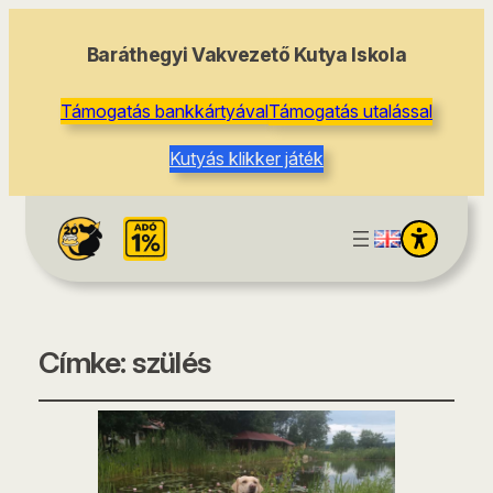
Baráthegyi Vakvezető Kutya Iskola
Támogatás bankkártyával
Támogatás utalással
Kutyás klikker játék
Címke:
szülés