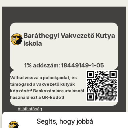
Baráthegyi Vakvezető Kutya
Iskola
1% adószám: 18449149-1-05
Váltsd vissza a palackjaidat, és
támogasd a vakvezető kutyák
képzését! Bankszámlára utalásnál
használd ezt a QR-kódot!
Átláthatóság
Dokumentumok
Segíts, hogy jobbá
Akadálymentességi nyilatkozat