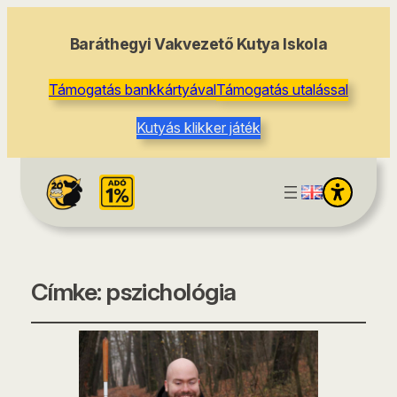
Baráthegyi Vakvezető Kutya Iskola
Támogatás bankkártyával
Támogatás utalással
Kutyás klikker játék
Címke:
pszichológia