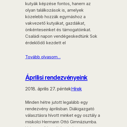
kutyák képzése fontos, hanem az
olyan találkozások is, amelyek
közelebb hozzák egymáshoz a
vakvezető kutyákat, gazdáikat,
önkénteseinket és támogatóinkat.
Családi napon vendégeskedtünk Sok
érdeklődő kezdett el
Tovább olvasom…
Áprilisi rendezvényeink
2018. április 27. péntek
Hírek
Minden hétre jutott legalább egy
rendezvény áprilisban. Diákigazgató
választásra hívott minket egy osztály a
miskolci Hermann Ottó Gimnáziumba.