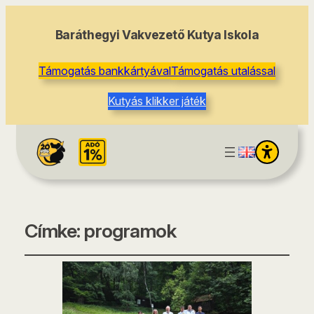
Baráthegyi Vakvezető Kutya Iskola
Támogatás bankkártyával
Támogatás utalással
Kutyás klikker játék
Címke:
programok