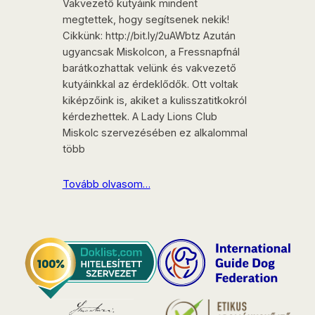
Vakvezető kutyáink mindent
megtettek, hogy segítsenek nekik!
Cikkünk: http://bit.ly/2uAWbtz Azután
ugyancsak Miskolcon, a Fressnapfnál
barátkozhattak velünk és vakvezető
kutyáinkkal az érdeklődők. Ott voltak
kiképzőink is, akiket a kulisszatitkokról
kérdezhettek. A Lady Lions Club
Miskolc szervezésében ez alkalommal
több
Tovább olvasom…