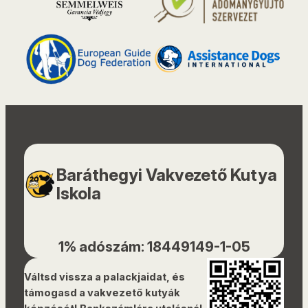
Baráthegyi Vakvezető Kutya
Iskola
1% adószám: 18449149-1-05
Váltsd vissza a palackjaidat, és
támogasd a vakvezető kutyák