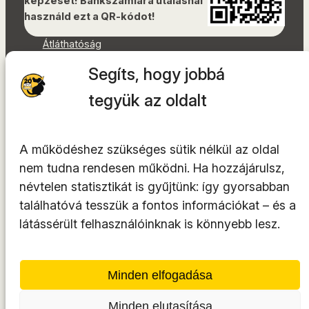
képzését! Bankszámlára utalásnál
használd ezt a QR-kódot!
Átláthatóság
Dokumentumok
Segíts, hogy jobbá
Akadálymentességi nyilatkozat
Oldaltérkép
tegyük az oldalt
Facebook
Instagram
A működéshez szükséges sütik nélkül az oldal
YouTube
nem tudna rendesen működni. Ha hozzájárulsz,
LinkedIn
névtelen statisztikát is gyűjtünk: így gyorsabban
TikTok
találhatóvá tesszük a fontos információkat – és a
látássérült felhasználóinknak is könnyebb lesz.
A tárhelyszolgáltató az
INTEGRITY Kft.
Minden elfogadása
Minden elutasítása
© 2014-2026. Minden jog fenntartva.