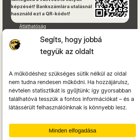
képzését! Bankszámlára utalásnál
használd ezt a QR-kódot!
Átláthatóság
Dokumentumok
Segíts, hogy jobbá
Akadálymentességi nyilatkozat
Oldaltérkép
tegyük az oldalt
Facebook
Instagram
A működéshez szükséges sütik nélkül az oldal
YouTube
nem tudna rendesen működni. Ha hozzájárulsz,
LinkedIn
névtelen statisztikát is gyűjtünk: így gyorsabban
TikTok
találhatóvá tesszük a fontos információkat – és a
látássérült felhasználóinknak is könnyebb lesz.
A tárhelyszolgáltató az
INTEGRITY Kft.
Minden elfogadása