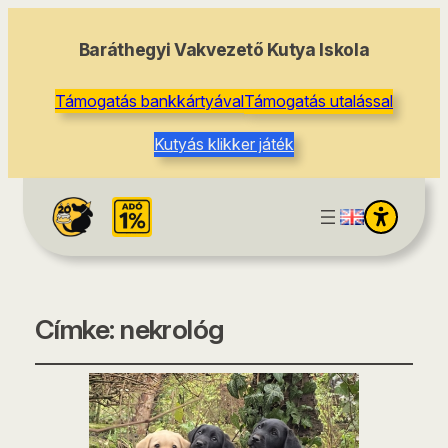
Baráthegyi Vakvezető Kutya Iskola
Támogatás bankkártyával
Támogatás utalással
Kutyás klikker játék
Címke:
nekrológ