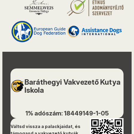
Baráthegyi Vakvezető Kutya
Iskola
1% adószám: 18449149-1-05
Váltsd vissza a palackjaidat, és
támogasd a vakvezető kutyák