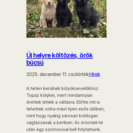
Új helyre költözés, örök
búcsú
2025. december 11. csütörtök
Hírek
A héten kerülnek kölyöknevelőkhöz
Topáz kölykei, mert mindannyian
érettek lettek a váltásra. Előtte mit is
tehettek volna mást ilyen esős időben,
mint hogy nyakig sárosan boldogan
vágtázzanak a kertben. Az örömteli hír
után egy szomorúval kell folytatnunk.