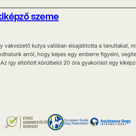
 kiképző szeme
 vakvezető kutya valóban elsajátította a tanultakat, m
odhatunk arról, hogy képes egy emberre figyelni, segíte
z így eltöltött körülbelül 20 óra gyakorlást egy kiképző