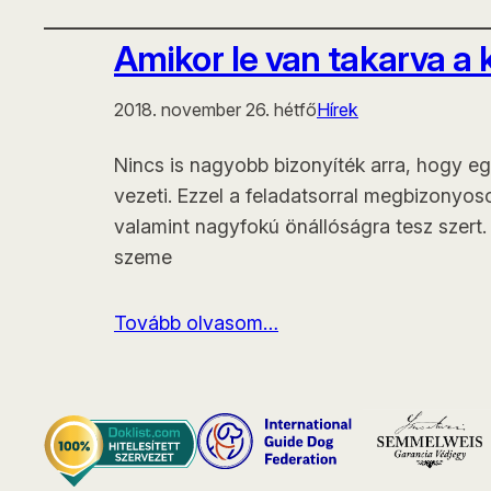
Amikor le van takarva a
2018. november 26. hétfő
Hírek
Nincs is nagyobb bizonyíték arra, hogy egy
vezeti. Ezzel a feladatsorral megbizonyos
valamint nagyfokú önállóságra tesz szert. A
szeme
Tovább olvasom…