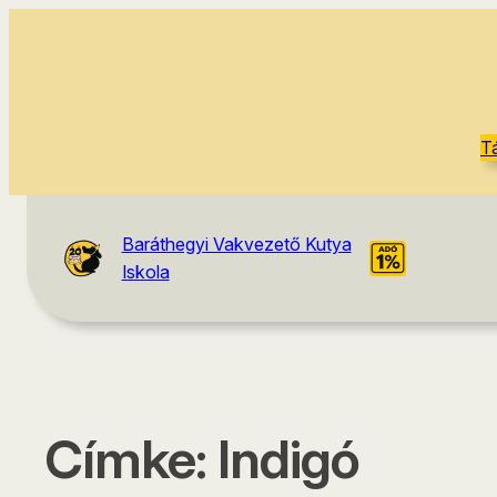
T
Baráthegyi Vakvezető Kutya
Iskola
Címke:
Indigó