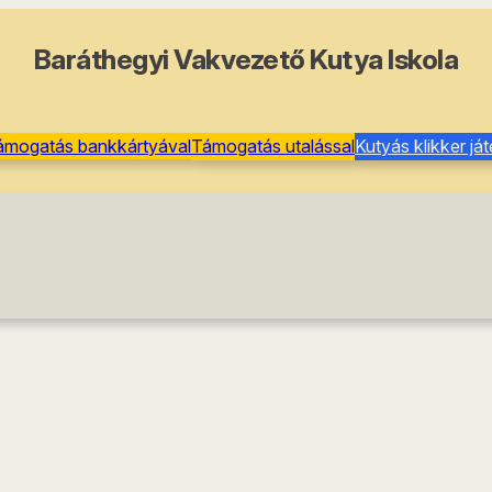
Baráthegyi Vakvezető Kutya Iskola
ámogatás bankkártyával
Támogatás utalással
Kutyás klikker já