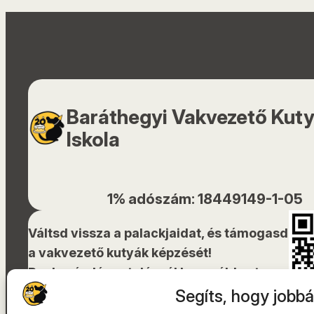
Baráthegyi Vakvezető Kut
Iskola
1% adószám: 18449149-1-05
Váltsd vissza a palackjaidat, és támogasd
a vakvezető kutyák képzését!
Bankszámlára utalásnál használd ezt a
QR-kódot!
Segíts, hogy jobbá