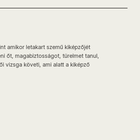
int amikor letakart szemű kiképzőjét
ni őt, magabiztosságot, türelmet tanul,
i vizsga követi, ami alatt a kiképző