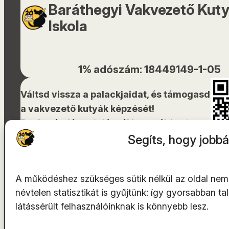
Baráthegyi Vakvezető Kut
Iskola
1% adószám: 18449149-1-05
Váltsd vissza a palackjaidat, és támogasd
a vakvezető kutyák képzését!
Bankszámlára utalásnál használd ezt a
QR-kódot!
Segíts, hogy jobbá
A működéshez szükséges sütik nélkül az oldal nem
névtelen statisztikát is gyűjtünk: így gyorsabban t
A tárhelyszolgáltató az
INTEGRITY Kft.
látássérült felhasználóinknak is könnyebb lesz.