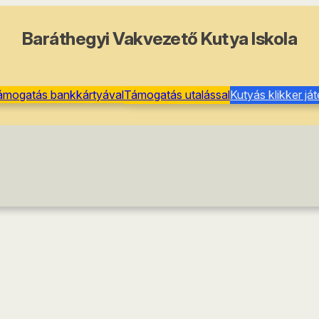
Baráthegyi Vakvezető Kutya Iskola
ámogatás bankkártyával
Támogatás utalással
Kutyás klikker já