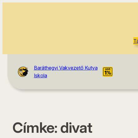
T
Baráthegyi Vakvezető Kutya
Iskola
Címke:
divat