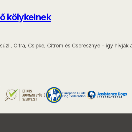
lő kölykeinek
úzli, Cifra, Csipke, Citrom és Cseresznye – így hívják a