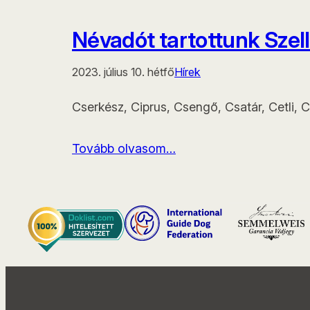
Névadót tartottunk Szel
2023. július 10. hétfő
Hírek
Cserkész, Ciprus, Csengő, Csatár, Cetli, Cs
Tovább olvasom…