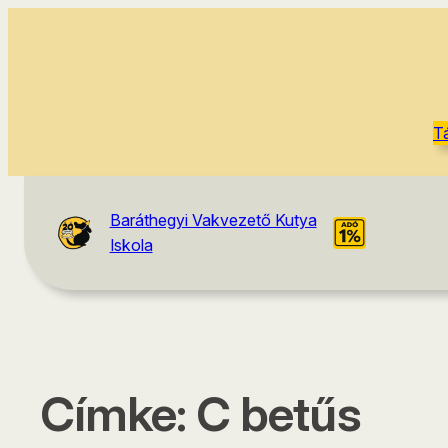
T
Baráthegyi Vakvezető Kutya
Iskola
Címke:
C betűs