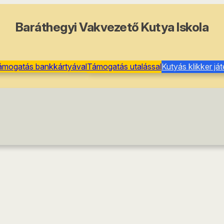
Baráthegyi Vakvezető Kutya Iskola
ámogatás bankkártyával
Támogatás utalással
Kutyás klikker já