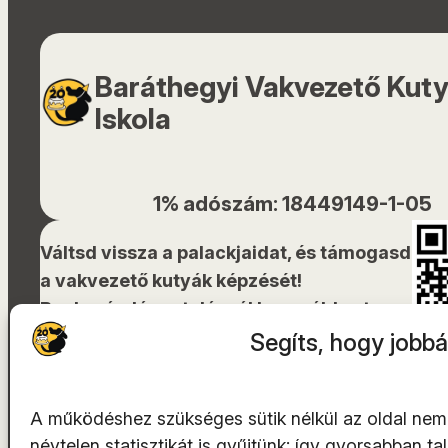
Baráthegyi Vakvezető Kut
Iskola
1% adószám: 18449149-1-05
Váltsd vissza a palackjaidat, és támogasd
a vakvezető kutyák képzését!
Bankszámlára utalásnál használd ezt a
QR-kódot!
Segíts, hogy jobbá
A működéshez szükséges sütik nélkül az oldal nem
névtelen statisztikát is gyűjtünk: így gyorsabban t