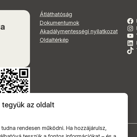
Átláthatóság
Dokumentumok
ya
Akadálymentességi nyilatkozat
Oldaltérkép
 tegyük az oldalt
 tudna rendesen működni. Ha hozzájárulsz,
alálhatóvá tesszük a fontos információkat – és a