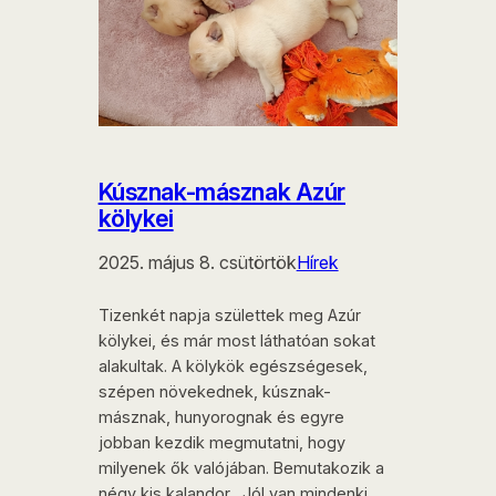
Kúsznak-másznak Azúr
kölykei
2025. május 8. csütörtök
Hírek
Tizenkét napja születtek meg Azúr
kölykei, és már most láthatóan sokat
alakultak. A kölykök egészségesek,
szépen növekednek, kúsznak-
másznak, hunyorognak és egyre
jobban kezdik megmutatni, hogy
milyenek ők valójában. Bemutakozik a
négy kis kalandor „Jól van mindenki,