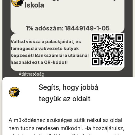
Iskola
1% adószám: 18449149-1-05
Váltsd vissza a palackjaidat, és
támogasd a vakvezető kutyák
képzését! Bankszámlára utalásnál
használd ezt a QR-kódot!
Átláthatóság
Dokumentumok
Segíts, hogy jobbá
Akadálymentességi nyilatkozat
Oldaltérkép
tegyük az oldalt
Facebook
Instagram
A működéshez szükséges sütik nélkül az oldal
YouTube
nem tudna rendesen működni. Ha hozzájárulsz,
LinkedIn