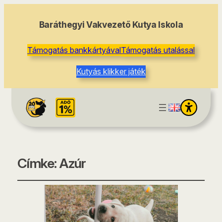
Baráthegyi Vakvezető Kutya Iskola
Támogatás bankkártyával
Támogatás utalással
Kutyás klikker játék
Címke:
Azúr