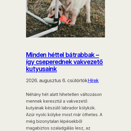
Minden héttel bátrabbak –
így cseperednek vakvezető
kutyusaink
2026. augusztus 6. csütörtök
Hírek
Néhány hét alatt hihetetlen változáson
mennek keresztül a vakvezető
kutyának készülő labrador kölykök.
Azúr nyolc kölyke most már öthetes. A
még bizonytalan lépésekből
magabiztos szaladgálás lesz, az