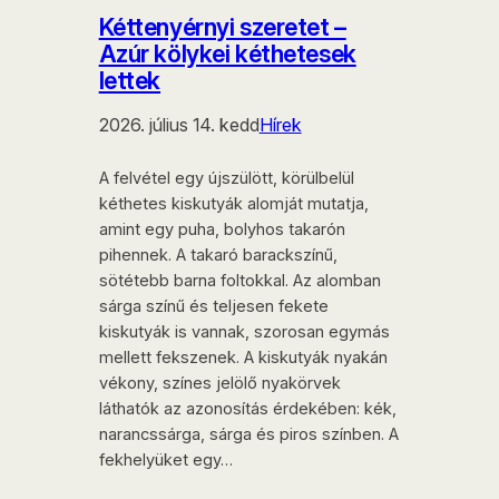
Kéttenyérnyi szeretet –
Azúr kölykei kéthetesek
lettek
2026. július 14. kedd
Hírek
A felvétel egy újszülött, körülbelül
kéthetes kiskutyák alomját mutatja,
amint egy puha, bolyhos takarón
pihennek. A takaró barackszínű,
sötétebb barna foltokkal. Az alomban
sárga színű és teljesen fekete
kiskutyák is vannak, szorosan egymás
mellett fekszenek. A kiskutyák nyakán
vékony, színes jelölő nyakörvek
láthatók az azonosítás érdekében: kék,
narancssárga, sárga és piros színben. A
fekhelyüket egy…