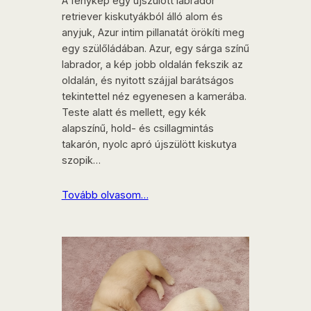
A fénykép egy újszülött labrador
retriever kiskutyákból álló alom és
anyjuk, Azur intim pillanatát örökíti meg
egy szülőládában. Azur, egy sárga színű
labrador, a kép jobb oldalán fekszik az
oldalán, és nyitott szájjal barátságos
tekintettel néz egyenesen a kamerába.
Teste alatt és mellett, egy kék
alapszínű, hold- és csillagmintás
takarón, nyolc apró újszülött kiskutya
szopik…
Tovább olvasom…