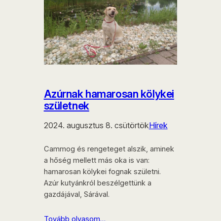
Azúrnak hamarosan kölykei
születnek
2024. augusztus 8. csütörtök
Hírek
Cammog és rengeteget alszik, aminek
a hőség mellett más oka is van:
hamarosan kölykei fognak születni.
Azúr kutyánkról beszélgettünk a
gazdájával, Sárával.
Tovább olvasom…