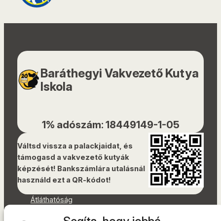
Baráthegyi Vakvezető Kutya
Iskola
1% adószám: 18449149-1-05
Váltsd vissza a palackjaidat, és
támogasd a vakvezető kutyák
képzését! Bankszámlára utalásnál
használd ezt a QR-kódot!
Átláthatóság
Dokumentumok