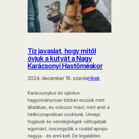
Tíz javaslat, hogy mitől
óvjuk a kutyát a Nagy
Karácsonyi Hastöméskor
2024. december 18. szerda
Hírek
Karácsonykor és újévkor
hagyományosan többet eszünk mint
általában, és sokszor mást, mint amit a
hétköznapokban szoktunk. Ünnepi
fogások és vendégségek váltogatják
egymást, összegyűlik a család apraja-
nagyja… és enni kell. De legalábbis