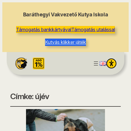
Baráthegyi Vakvezető Kutya Iskola
Támogatás bankkártyával
Támogatás utalással
Kutyás klikker játék
Címke:
újév